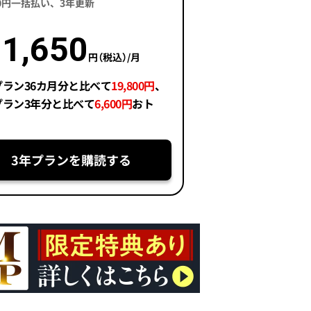
400円一括払い、3年更新
1,650
円（税込）/月
プラン36カ月分と比べて
19,800円
、
プラン3年分と比べて
6,600円
おト
3年プランを購読する