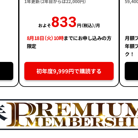
1年更新（2年目からは22,000円）
59,
833
およそ
円（税込）/月
8月18日（火）10時
までにお申し込みの方
月額
限定
年額
ク！
初年度9,999円で購読する