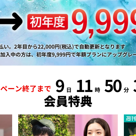
9
11
50
ンペーン終了まで
日
時
分
会員特典