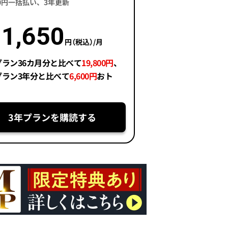
400円一括払い、3年更新
1,650
円（税込）/月
プラン36カ月分と比べて
19,800円
、
プラン3年分と比べて
6,600円
おト
3年プランを購読する