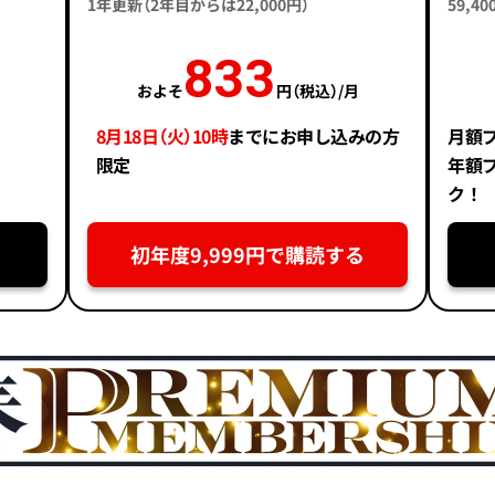
1年更新（2年目からは22,000円）
59,
833
およそ
円（税込）/月
8月18日（火）10時
までにお申し込みの方
月額
限定
年額
ク！
初年度9,999円で購読する