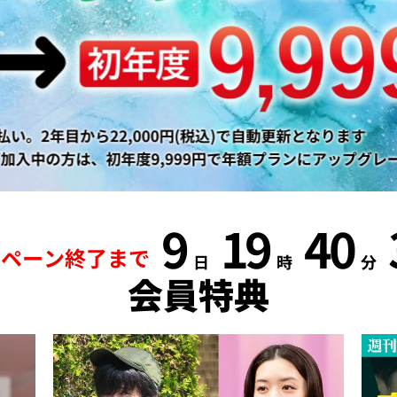
9
19
40
ンペーン終了まで
日
時
分
会員特典