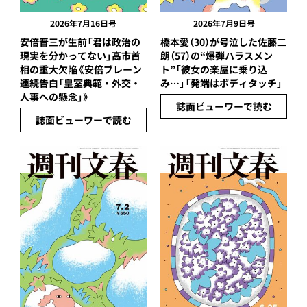
2026年7月16日号
2026年7月9日号
安倍晋三が生前「君は政治の
橋本愛（30）が号泣した佐藤二
現実を分かってない」高市首
朗（57）の“爆弾ハラスメン
相の重大欠陥《安倍ブレーン
ト”「彼女の楽屋に乗り込
連続告白「皇室典範・外交・
み…」「発端はボディタッチ」
人事への懸念」》
誌面ビューワーで読む
誌面ビューワーで読む