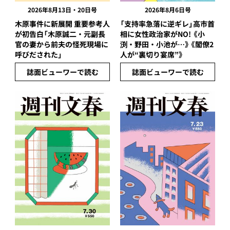
2026年8月13日・20日号
2026年8月6日号
木原事件に新展開 重要参考人
「支持率急落に逆ギレ」高市首
が初告白「木原誠二・元副長
相に女性政治家がNO! 《小
官の妻から前夫の怪死現場に
渕・野田・小池が…》《閣僚2
呼びだされた」
人が“裏切り宴席”》
誌面ビューワーで読む
誌面ビューワーで読む