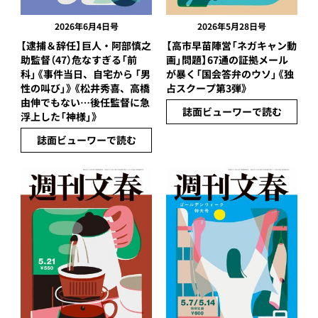
2026年6月4日号
2026年5月28日号
【逮捕＆辞任】巨人・阿部慎之
【高市早苗陣営「ネガキャン動
助監督（47）危なすぎる「前
画」問題】67通の証拠メール
科」《事件当日、自宅から 「男
が暴く「国会答弁のウソ」《独
性の叫び」》《松井秀喜、高橋
占スクープ第3弾》
由伸でもない…後任監督に急
誌面ビューワーで読む
浮上した「神様」》
誌面ビューワーで読む