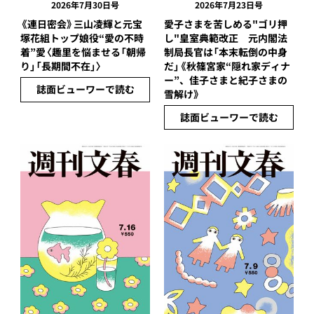
2026年7月30日号
2026年7月23日号
《連日密会》三山凌輝と元宝
愛子さまを苦しめる"ゴリ押
塚花組トップ娘役“愛の不時
し"皇室典範改正 元内閣法
着”愛〈趣里を悩ませる「朝帰
制局長官は「本末転倒の中身
り」「長期間不在」〉
だ」《秋篠宮家“隠れ家ディナ
ー”、佳子さまと紀子さまの
誌面ビューワーで読む
雪解け》
誌面ビューワーで読む