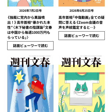
2026年7月2日号
2026年6月25日号
《独裁に党内から異論噴
高市首相「中傷動画」全ての疑
出！》高市首相“暴かれた本
問に答える《Zoom会議の音
性”〈木下秘書の陰謀論「文春
声を声紋鑑定すると…》
は中国から毎週1000万円も
誌面ビューワーで読む
らっている」〉
誌面ビューワーで読む