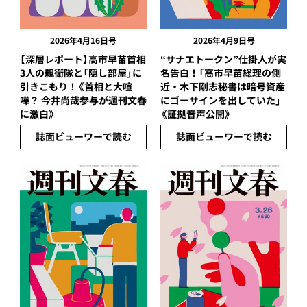
2026年4月16日号
2026年4月9日号
【深層レポート】高市早苗首相
“サナエトークン”仕掛人が実
3人の親衛隊と「隠し部屋」に
名告白！「高市早苗総理の側
引きこもり！《首相と大喧
近・木下剛志秘書は暗号資産
嘩？ 今井尚哉参与が週刊文春
にゴーサインを出していた」
に激白》
《証拠音声公開》
誌面ビューワーで読む
誌面ビューワーで読む