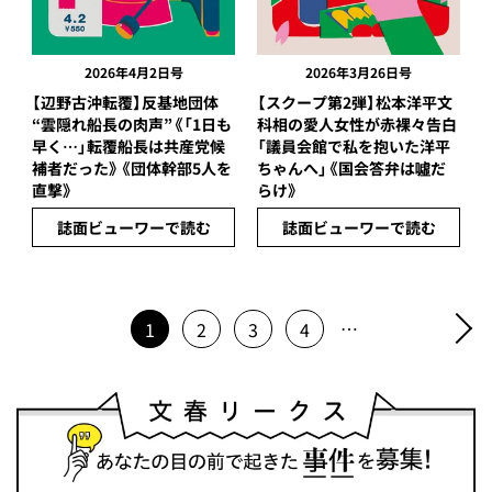
2026年4月2日号
2026年3月26日号
【辺野古沖転覆】反基地団体
【スクープ第2弾】松本洋平文
“雲隠れ船長の肉声”《「1日も
科相の愛人女性が赤裸々告白
早く…」転覆船長は共産党候
「議員会館で私を抱いた洋平
補者だった》《団体幹部5人を
ちゃんへ」《国会答弁は噓だ
直撃》
らけ》
誌面ビューワーで読む
誌面ビューワーで読む
…
1
2
3
4