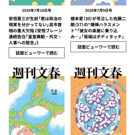
2026年7月16日号
2026年7月9日号
安倍晋三が生前「君は政治の
橋本愛（30）が号泣した佐藤二
現実を分かってない」高市首
朗（57）の“爆弾ハラスメン
相の重大欠陥《安倍ブレーン
ト”「彼女の楽屋に乗り込
連続告白「皇室典範・外交・
み…」「発端はボディタッチ」
人事への懸念」》
誌面ビューワーで読む
誌面ビューワーで読む