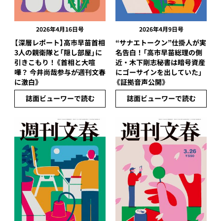
2026年4月16日号
2026年4月9日号
【深層レポート】高市早苗首相
“サナエトークン”仕掛人が実
3人の親衛隊と「隠し部屋」に
名告白！「高市早苗総理の側
引きこもり！《首相と大喧
近・木下剛志秘書は暗号資産
嘩？ 今井尚哉参与が週刊文春
にゴーサインを出していた」
に激白》
《証拠音声公開》
誌面ビューワーで読む
誌面ビューワーで読む