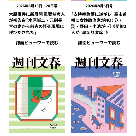
2026年8月13日・20日号
2026年8月6日号
木原事件に新展開 重要参考人
「支持率急落に逆ギレ」高市首
が初告白「木原誠二・元副長
相に女性政治家がNO! 《小
官の妻から前夫の怪死現場に
渕・野田・小池が…》《閣僚2
呼びだされた」
人が“裏切り宴席”》
誌面ビューワーで読む
誌面ビューワーで読む