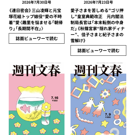
2026年7月30日号
2026年7月23日号
《連日密会》三山凌輝と元宝
愛子さまを苦しめる"ゴリ押
塚花組トップ娘役“愛の不時
し"皇室典範改正 元内閣法
着”愛〈趣里を悩ませる「朝帰
制局長官は「本末転倒の中身
り」「長期間不在」〉
だ」《秋篠宮家“隠れ家ディナ
ー”、佳子さまと紀子さまの
誌面ビューワーで読む
雪解け》
誌面ビューワーで読む