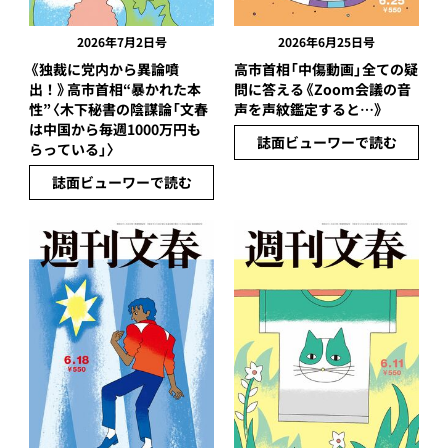
2026年7月2日号
2026年6月25日号
《独裁に党内から異論噴
高市首相「中傷動画」全ての疑
出！》高市首相“暴かれた本
問に答える《Zoom会議の音
性”〈木下秘書の陰謀論「文春
声を声紋鑑定すると…》
は中国から毎週1000万円も
誌面ビューワーで読む
らっている」〉
誌面ビューワーで読む