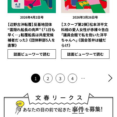
2026年4月2日号
2026年3月26日号
【辺野古沖転覆】反基地団体
【スクープ第2弾】松本洋平文
“雲隠れ船長の肉声”《「1日も
科相の愛人女性が赤裸々告白
早く…」転覆船長は共産党候
「議員会館で私を抱いた洋平
補者だった》《団体幹部5人を
ちゃんへ」《国会答弁は噓だ
直撃》
らけ》
誌面ビューワーで読む
誌面ビューワーで読む
…
1
2
3
4