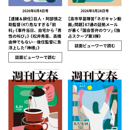
2026年6月4日号
2026年5月28日号
【逮捕＆辞任】巨人・阿部慎之
【高市早苗陣営「ネガキャン動
助監督（47）危なすぎる「前
画」問題】67通の証拠メール
科」《事件当日、自宅から 「男
が暴く「国会答弁のウソ」《独
性の叫び」》《松井秀喜、高橋
占スクープ第3弾》
由伸でもない…後任監督に急
誌面ビューワーで読む
浮上した「神様」》
誌面ビューワーで読む