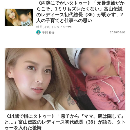
《両腕にでかいタトゥー》「元暴走族だか
らこそ、1ミリもズレたくない」富山伝説
のレディース初代総長（36）が明かす、2
人の子育てと仕事への思い
総長しおりインタビュー#5
平田 裕介
2026/08/01
《14歳で指にタトゥー》「息子から『ママ、腕は隠して』
と…」富山伝説のレディース初代総長（36）が語る、タト
ゥーを入れた後悔