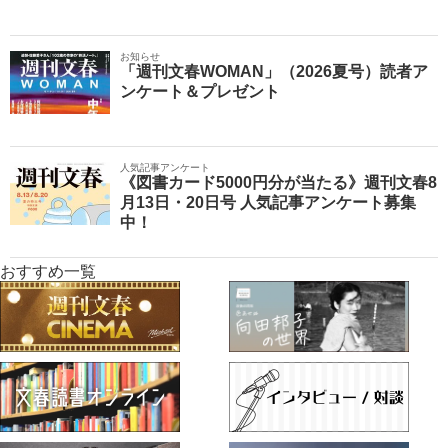
お知らせ
「週刊文春WOMAN」（2026夏号）読者ア
ンケート＆プレゼント
人気記事アンケート
《図書カード5000円分が当たる》週刊文春8
月13日・20日号 人気記事アンケート募集
中！
おすすめ一覧