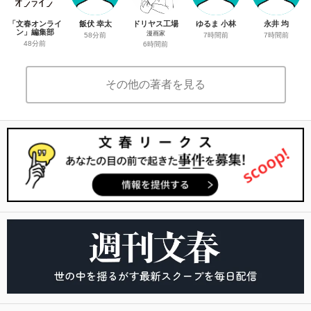
「文春オンライ
飯伏 幸太
ドリヤス工場
ゆるま 小林
永井 均
ン」編集部
漫画家
58分前
7時間前
7時間前
48分前
6時間前
その他の著者を見る