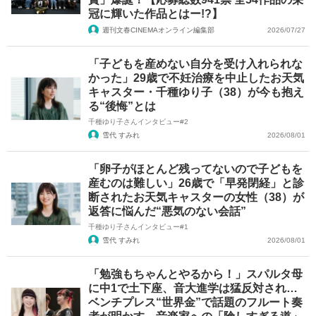
冠に輝いた作品とはー!?】
週刊文春CINEMAオンライン編集部
2026/07/27
「子どもを産めない自分を受け入れられな
かった」29歳で不妊治療を中止したお天気
キャスター・千種ゆり子（38）が今も抱え
る“後悔”とは
千種ゆり子さんインタビュー#2
雪代 すみれ
2026/08/01
「卵子がほとんど残ってないので子どもを
産むのは難しい」26歳で「早発閉経」と診
断されたお天気キャスターの女性（38）が
返答に悩んだ“悪気のない会話”
千種ゆり子さんインタビュー#1
雪代 すみれ
2026/08/01
「勉強もちゃんとやるから！」スパルタ母
に中1で土下座、音大進学は猛反対され…
ベンチプレス“世界金”で話題のフルート奏