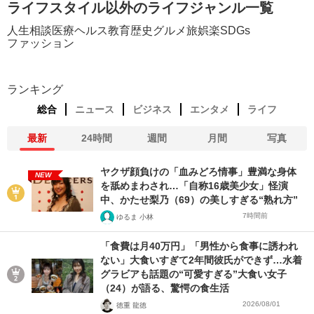
ライフスタイル以外のライフジャンル一覧
人生相談
医療
ヘルス
教育
歴史
グルメ
旅
娯楽
SDGs
ファッション
ランキング
総合
ニュース
ビジネス
エンタメ
ライフ
最新
24時間
週間
月間
写真
ヤクザ顔負けの「血みどろ情事」豊満な身体
NEW
を舐めまわされ…「自称16歳美少女」怪演
中、かたせ梨乃（69）の美しすぎる“熟れ方”
7時間前
ゆるま 小林
「食費は月40万円」「男性から食事に誘われ
ない」大食いすぎて2年間彼氏ができず…水着
グラビアも話題の“可愛すぎる”大食い女子
（24）が語る、驚愕の食生活
2026/08/01
徳重 龍徳