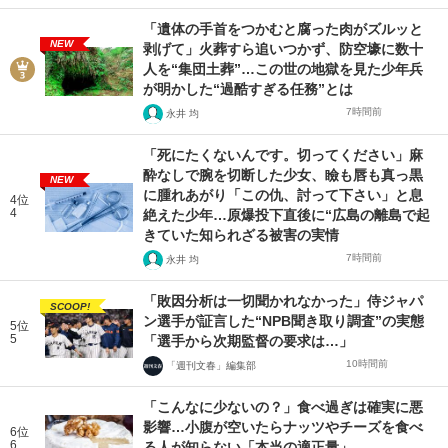
「遺体の手首をつかむと腐った肉がズルッと
NEW
剥げて」火葬すら追いつかず、防空壕に数十
人を“集団土葬”…この世の地獄を見た少年兵
が明かした“過酷すぎる任務”とは
7時間前
永井 均
「死にたくないんです。切ってください」麻
酔なしで腕を切断した少女、瞼も唇も真っ黒
NEW
に腫れあがり「この仇、討って下さい」と息
4位
4
絶えた少年…原爆投下直後に“広島の離島で起
きていた知られざる被害の実情
7時間前
永井 均
「敗因分析は一切聞かれなかった」侍ジャパ
SCOOP!
ン選手が証言した“NPB聞き取り調査”の実態
5位
5
「選手から次期監督の要求は…」
10時間前
「週刊文春」編集部
「こんなに少ないの？」食べ過ぎは確実に悪
影響…小腹が空いたらナッツやチーズを食べ
6位
6
る人が知らない「本当の適正量」