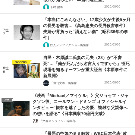
2026/08/05
下村 健寿
「本当にごめんなさい」17歳少女が生後5ヶ月
の長男を殺害…《高島忠夫の長男殺害事件》
7位
夫婦が背負った“消えない傷”（昭和39年の事
7
件）
2026/03/09
鉄人ノンフィクション編集部
自民・木原誠二氏妻の元夫（28）が“不審
SCOOP!
死”…「俺が死んだら迷宮入りですから」怪死
8位
現場を知るキーマンが重大証言《木原事件に
8
新展開》
2026/08/05
「週刊文春」編集部
《映画『Michael／マイケル』》父ジョセフ・ジャ
PR
クソン役、コールマン・ドミンゴ オフィシャルイ
ンタビュー“観客を魅了した名優、複雑な父親像へ
の想いを語る”《日本興収70億円突破》
「文春オンライン」編集部
「最悪の空気のまま解散」WBC日本代表“敗