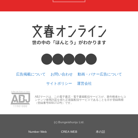
広告掲載について
お問い合わせ
動画・バナー広告について
サイトポリシー
運営会社
ABJマークは、この電子書店・電子書籍配信サービスが、著作権者からコ
ンテンツ使用許諾を得た正規版配信サービスであることを示す登録商標
（登録番号6091713号）です。
(c) Bungeishunju Ltd.
Number Web
CREA WEB
本の話