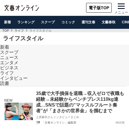
電子版TOP
メニュー
新着
ランキング
スクープ
コミック
週刊文春
文藝春秋
CIN
TOP
ライフ
ライフスタイル
ライフスタイル
新着
スクープ
ニュース
エンタメ
ビジネス
ライフ
インタビュー
読書
35歳で大手損保を退職→収入ゼロで夜職も
経験→未経験からベンチプレス110kg達
NEW
成…SNSで話題の“マッスルフルート奏
者”が「まさかの世界金」を掴むまで
上原麻衣さんインタビューまとめ
「文春オンライン」編集部
48分前