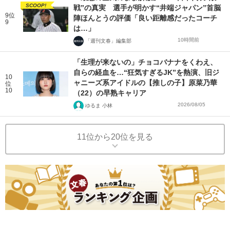
SCOOP!
戦”の真実 選手が明かす“井端ジャパン”首脳
9位
陣ほんとうの評価「良い距離感だったコーチ
9
は…」
10時間前
「週刊文春」編集部
「生理が来ないの」チョコバナナをくわえ、
自らの経血を…“狂気すぎるJK”を熱演、旧ジ
10
ャニーズ系アイドルの【推しの子】原菜乃華
位
10
（22）の早熟キャリア
2026/08/05
ゆるま 小林
11位から20位を見る