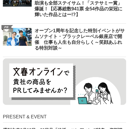
助演も全部ステイサム！「ステサミー賞」
爆誕！【応募総数941票 全54作品の栄冠に
輝いた作品とはー!?】
PR
オープン1周年を記念した特別イベントがサ
ムソナイト・ブラックレーベル銀座店で開
催 仕事も人生も自分らしく～笑顔あふれ
る特別対談～
PRESENT & EVENT