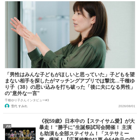
「男性はみんな子どもがほしいと思っていた」子どもを望
まない相手を探したがマッチングアプリでは撃沈…千種ゆ
り子（38）の思い込みを打ち破った「後に夫になる男性」
の“意外な一言”
千種ゆり子さんインタビュー#3
雪代 すみれ
2026/08/01
《祝59歳》日本中の【ステイサム愛】が大
PR
暴走！ “勝手に”生誕祭試写会開催！ 主演
も助演も全部ステイサム！「ステサミー
賞」爆誕！【応募総数941票 全54作品の栄