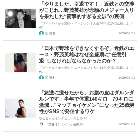
「やりました、引退です！」近鉄との交渉
がこじれ…野茂英雄が念願のメジャー入り
を果たした“衝撃的すぎる交渉”の裏側
『フィールドから契約へ エージェント人生34年 交渉の記録』より
#2
団 野村
2026/08/02
「日本で野球をできなくするぞ」近鉄のエ
ース・野茂英雄はなぜ全盛期に“任意引
退”しなければならなかったのか？
『フィールドから契約へ エージェント人生34年 交渉の記録』より
#1
団 野村
2026/08/02
「急激に痩せたから、お腹の皮はダルンダ
ルンです」半年で体重140キロ→70キロに
激減…“マッチョイケメン”になった25歳男
性がSNSで発信するワケ
やせるくんインタビューまとめ #6
「文春オンライン」編集部
2026/08/01