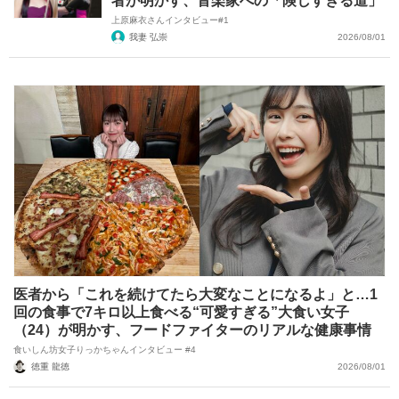
者が明かす、音楽家への「険しすぎる道」
上原麻衣さんインタビュー#1
我妻 弘崇
2026/08/01
医者から「これを続けてたら大変なことになるよ」と…1
回の食事で7キロ以上食べる“可愛すぎる”大食い女子
（24）が明かす、フードファイターのリアルな健康事情
食いしん坊女子りっかちゃんインタビュー #4
徳重 龍徳
2026/08/01