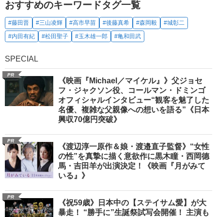
おすすめのキーワードタグ一覧
#藤田晋
#三山凌輝
#高市早苗
#後藤真希
#森岡毅
#城彰二
#内田有紀
#松田聖子
#玉木雄一郎
#亀和田武
SPECIAL
PR
《映画『Michael／マイケル』》父ジョセ
フ・ジャクソン役、コールマン・ドミンゴ
オフィシャルインタビュー“観客を魅了した
名優、複雑な父親像への想いを語る”《日本
興収70億円突破》
PR
《渡辺淳一原作＆娘・渡邉直子監督》“女性
の性”を真摯に描く意欲作に黒木瞳・西岡德
馬・吉田羊が出演決定！《映画『月がみて
いる』》
PR
《祝59歳》日本中の【ステイサム愛】が大
暴走！ “勝手に”生誕祭試写会開催！ 主演も