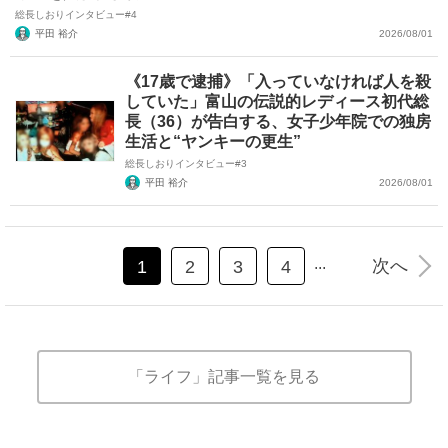
総長しおりインタビュー#4
平田 裕介
2026/08/01
《17歳で逮捕》「入っていなければ人を殺
していた」富山の伝説的レディース初代総
長（36）が告白する、女子少年院での独房
生活と“ヤンキーの更生”
総長しおりインタビュー#3
平田 裕介
2026/08/01
...
次へ
1
2
3
4
「ライフ」記事一覧を見る