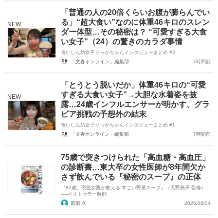
「普通の人の20倍くらいお腹が膨らんでい
る」“超大食い”なのに体重46キロのスレン
NEW
ダー体型…その秘密は？ “可愛すぎる大食
い女子”（24）の驚きのカラダ事情
食いしん坊女子りっかちゃんインタビューまとめ #2
「文春オンライン」編集部
1時間前
「とうとう脱いだか」体重46キロの“可愛
すぎる大食い女子”→大胆な水着姿を披
NEW
露…24歳インフルエンサーが明かす、グラ
ビア挑戦の予想外の結末
食いしん坊女子りっかちゃんインタビューまとめ #1
「文春オンライン」編集部
7時間前
75歳で突きつけられた「高血糖・高血圧」
の診断書…東大卒の女性医師が8年間欠か
さず飲んでいる『秘密のスープ』の正体
『82歳、現役女医が教える すごい野菜スープ』（天野惠子 監修）
──ベストセラー解剖
前田 久
2026/08/04