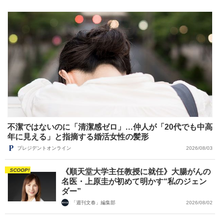
不潔ではないのに「清潔感ゼロ」…仲人が「20代でも中高
年に見える」と指摘する婚活女性の髪形
プレジデントオンライン
2026/08/03
SCOOP!
《順天堂大学主任教授に就任》大腸がんの
名医・上原圭が初めて明かす“私のジェン
ダー”
「週刊文春」編集部
2026/08/02