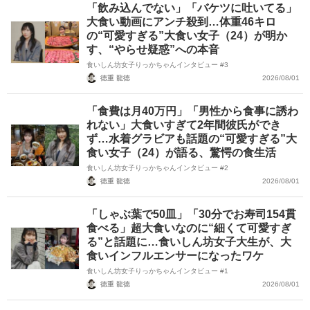
「飲み込んでない」「バケツに吐いてる」
大食い動画にアンチ殺到…体重46キロ
の“可愛すぎる”大食い女子（24）が明か
す、“やらせ疑惑”への本音
食いしん坊女子りっかちゃんインタビュー #3
徳重 龍徳
2026/08/01
「食費は月40万円」「男性から食事に誘わ
れない」大食いすぎて2年間彼氏ができ
ず…水着グラビアも話題の“可愛すぎる”大
食い女子（24）が語る、驚愕の食生活
食いしん坊女子りっかちゃんインタビュー #2
徳重 龍徳
2026/08/01
「しゃぶ葉で50皿」「30分でお寿司154貫
食べる」超大食いなのに“細くて可愛すぎ
る”と話題に…食いしん坊女子大生が、大
食いインフルエンサーになったワケ
食いしん坊女子りっかちゃんインタビュー #1
徳重 龍徳
2026/08/01