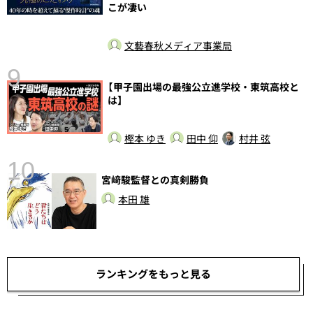
こが凄い
文藝春秋メディア事業局
9
【甲子園出場の最強公立進学校・東筑高校と
は】
樫本 ゆき
田中 仰
村井 弦
10
宮﨑駿監督との真剣勝負
本田 雄
ランキングをもっと見る