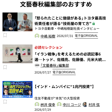
文藝春秋編集部のおすすめ
「怒られたことに価値がある」トヨタ最高技
術責任者が語る“技術屋の育て方”
トヨタ自動車・中嶋裕樹副社長インタビュー
中嶋 裕樹
2026/07/31
電子版ORIGINAL
必読セレクション
「イラン戦争」を考えるための必読記事6
選…トッド、佐橋亮、佐藤優、元米大統...
「文藝春秋」編集部
2026/07/27
電子版ORIGINAL
PR
【インド・ムンバイに“1兆円投資”】
住友不動産が“本気”の大型投資
桝井 俊幸
中川 コージ
村井 弦
2026/07/29