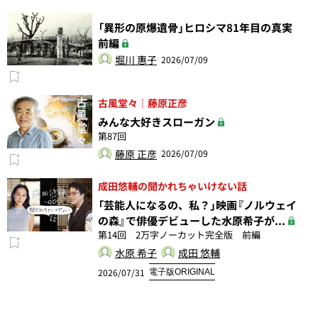
「異形の原爆遺骨」ヒロシマ81年目の真実
前編
堀川 惠子
2026/07/09
古風堂々｜藤原正彦
みんな大好きスローガン
第87回
藤原 正彦
2026/07/09
成田悠輔の聞かれちゃいけない話
「芸能人になるの、私？」映画『ノルウェイ
の森』で俳優デビューした水原希子が...
第14回 2万字ノーカット完全版 前編
水原 希子
成田 悠輔
2026/07/31
電子版ORIGINAL