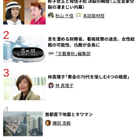
分
彬子女王と母信子妃 決裂の瞬間〈三笠宮家分
裂の凄まじい内幕〉
秋山 千佳
本誌取材班
2
息を潜める財務省、看板政策の迷走、女性総
裁の可能性、仇敵が会長に
「文藝春秋」編集部
3
林真理子「黄金の70代を愉しむ6つの極意」
林 真理子
4
首都直下地震とタワマン
さ
実
鎌田 浩毅