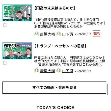
【円高の未来はあるのか】
「対内」直接投資は実は増えている｜年金運用
GPIT「国内」運用増加のシナリオ｜中立金利とは｜
消費減税は円安の原因となるのか
唐鎌 大輔
山下 覚
2026/08/07
NEW
【トランプ・ベッセントの思惑】
円高にふれた協調介入｜円安是正はかなうのか？
構造的円安とは｜米国の懸念は超長期金利の上昇
｜“割高原油の輸入”で貿易赤字はこれから悪化
唐鎌 大輔
山下 覚
2026/08/06
すべての動画・音声を見る
TODAY'S CHOICE