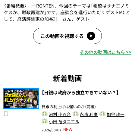
〈番組概要〉 ＋RONTEN、今回のテーマは「希望はサナエノミ
クスか、財政再建か」です。座談会を進行いただくゲストMCと
して、経済評論家の加谷珪一さん、ゲスト…
この動画を視聴する
その他の動画はこちら >>
新着動画
【日銀は政府から独立できていない？】
日銀の利上げは遅いのか（前編）
河村 小百合
永濱 利廣
加谷 珪一
小田 竜ダニエル
2026/08/07
NEW