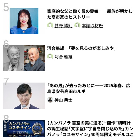
5
家庭的な父と働く母の愛娘――親族が明かし
た高市家のヒストリー
甚野 博則
本誌取材班
6
河合隼雄 「夢を見るのが楽しみや」
し
河合 雅雄
7
「あの男」が去ったあとに――2025年春、広
島県安芸高田市ルポ
神山 典士
8
【カンパノラ 宙空の美に迫る】“傑作”腕時計
前
の誕生秘話「文字盤に宇宙を閉じ込めた」カン
パノラ「コスモサイン」40周年限定モデルはこ