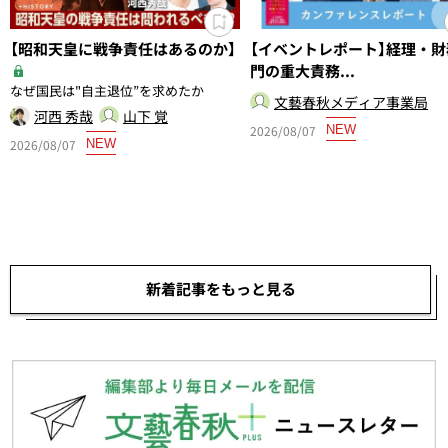
【昭和天皇に戦争責任はあるのか】
【イベントレポート】経理・財
門の重大責務...
なぜ国民は"自主退位”を求めたか
文藝春秋メディア事業局
河西 秀哉
山下 覚
2026/08/07
NEW
2026/08/07
NEW
新着記事をもっと見る