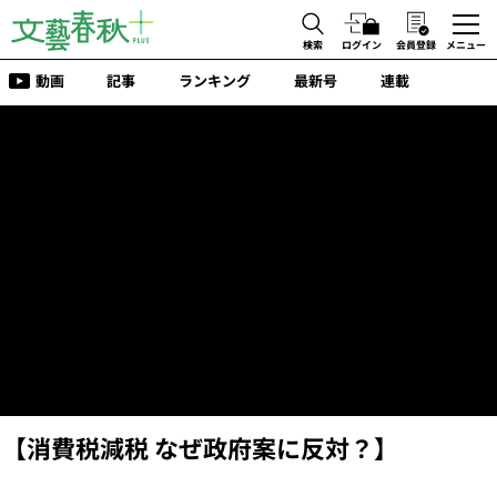
検索
ログイン
会員登録
メニュー
動画
記事
ランキング
最新号
連載
【消費税減税 なぜ政府案に反対？】