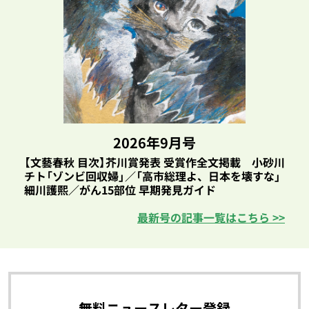
2026年9月号
【文藝春秋 目次】芥川賞発表 受賞作全文掲載 小砂川
チト「ゾンビ回収婦」／「高市総理よ、日本を壊すな」
細川護熙／がん15部位 早期発見ガイド
最新号の記事一覧はこちら >>
無料ニュースレター登録