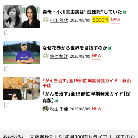
毒母・小川真由美は“孤独死”していた
小川 雅代
2026/08/09
NEW
SCOOP!
なぜ花巻から世界を目指すのか
佐々木 洋
2026/08/09
NEW
「がんを治す」全15部位 早期発見ガイド｜秋山
千佳
「がんを治す」全15部位 早期発見ガイド【保
存版】
秋山 千佳
2026/08/09
NEW
2026/08/03
文藝春秋PLUS「初月300円トライアル」終了のお