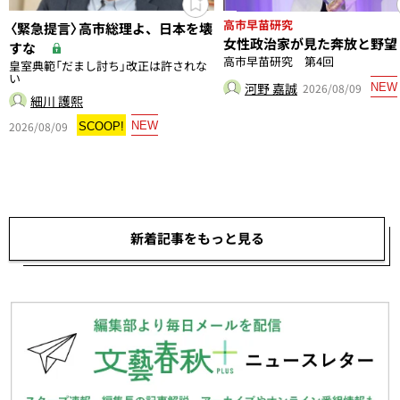
高市早苗研究
〈緊急提言〉高市総理よ、日本を壊
女性政治家が見た奔放と野望
すな
高市早苗研究 第4回
皇室典範「だまし討ち」改正は許されな
い
河野 嘉誠
2026/08/09
NEW
細川 護熙
2026/08/09
NEW
SCOOP!
新着記事をもっと見る