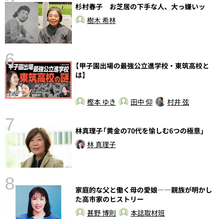
5
杉村春子 お芝居の下手な人、大っ嫌いッ
し
樹木 希林
6
【甲子園出場の最強公立進学校・東筑高校と
は】
樫本 ゆき
田中 仰
村井 弦
7
林真理子「黄金の70代を愉しむ6つの極意」
林 真理子
8
家庭的な父と働く母の愛娘――親族が明かし
前
た高市家のヒストリー
甚野 博則
本誌取材班