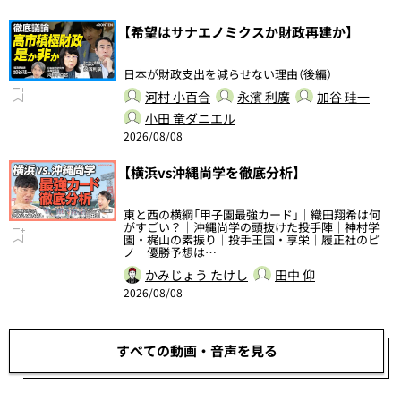
【希望はサナエノミクスか財政再建か】
日本が財政支出を減らせない理由（後編）
河村 小百合
永濱 利廣
加谷 珪一
小田 竜ダニエル
2026/08/08
【横浜vs沖縄尚学を徹底分析】
東と西の横綱「甲子園最強カード」｜織田翔希は何
がすごい？｜沖縄尚学の頭抜けた投手陣｜神村学
園・梶山の素振り｜投手王国・享栄｜履正社のピ
ノ｜優勝予想は…
かみじょう たけし
田中 仰
2026/08/08
すべての動画・音声を見る