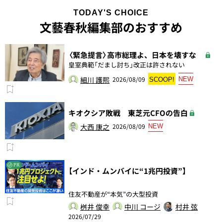
TODAY'S CHOICE
文藝春秋編集部のおすすめ
〈緊急提言〉高市総理よ、日本を壊すな
皇室典範「だまし討ち」改正は許されない
細川 護熙
2026/08/09
NEW
SCOOP!
キオクシア敗戦 東芝元CFOの告白
大西 康之
2026/08/09
NEW
PR
【インド・ムンバイに“1兆円投資”】
住友不動産が“本気”の大型投資
桝井 俊幸
中川 コージ
村井 弦
2026/07/29