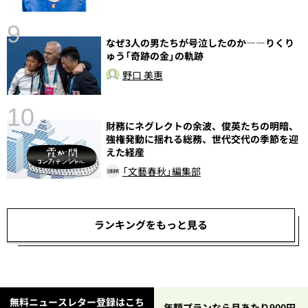
9
なぜ3人の男たちが号泣したのか――りくり
ゅう「奇跡の金」の軌跡
野口 美惠
10
財務にネグレクトの余波、俊英たちの明暗、
総
強権発動に揺れる総務、世代交代の季節を迎
えた経産
「文藝春秋」編集部
ランキングをもっと見る
無料ニュースレター登録はこち
年額プランなら月あたり900円