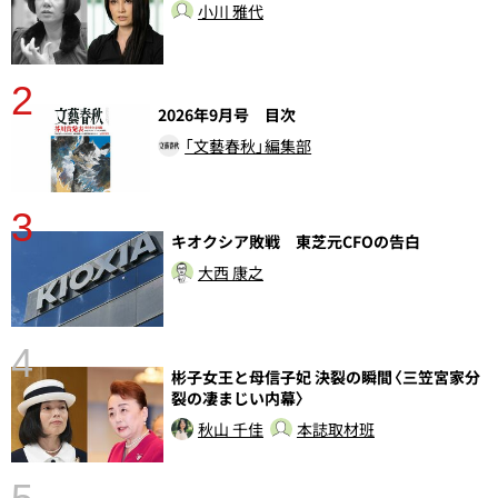
小川 雅代
2
2026年9月号 目次
「文藝春秋」編集部
3
キオクシア敗戦 東芝元CFOの告白
大西 康之
4
彬子女王と母信子妃 決裂の瞬間〈三笠宮家分
裂の凄まじい内幕〉
秋山 千佳
本誌取材班