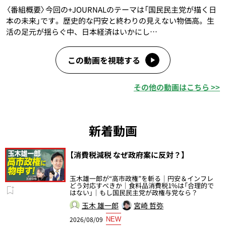
〈番組概要〉今回の+JOURNALのテーマは「国民民主党が描く日
本の未来」です。歴史的な円安と終わりの見えない物価高。生
活の足元が揺らぐ中、日本経済はいかにし…
この動画を視聴する
その他の動画はこちら >>
新着動画
【消費税減税 なぜ政府案に反対？】
玉木雄一郎が“高市政権”を斬る｜円安＆インフレ
どう対応すべきか｜食料品消費税1%は「合理的で
はない」｜もし国民民主党が政権与党なら？
玉木 雄一郎
宮崎 哲弥
2026/08/09
NEW