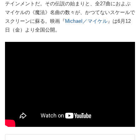
テインメントだ。その伝説の始まりと、全27曲におよぶ
マイケルの《魔法》名曲の数々が、かつてないスケールで
スクリーンに蘇る。映画『
Michael／マイケル
』は6月12
日（金）より全国公開。