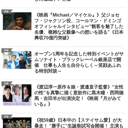
PR
《映画『Michael／マイケル』》父ジョセ
フ・ジャクソン役、コールマン・ドミンゴ
オフィシャルインタビュー“観客を魅了した
名優、複雑な父親像への想いを語る”《日本
興収70億円突破》
PR
オープン1周年を記念した特別イベントがサ
ムソナイト・ブラックレーベル銀座店で開
催 仕事も人生も自分らしく～笑顔あふれ
る特別対談～
PR
《渡辺淳一原作＆娘・渡邉直子監督》“女性
の性”を真摯に描く意欲作に黒木瞳・西岡德
馬・吉田羊が出演決定！《映画『月がみて
いる』》
PR
《祝59歳》日本中の【ステイサム愛】が大
暴走！ “勝手に”生誕祭試写会開催！ 主演も