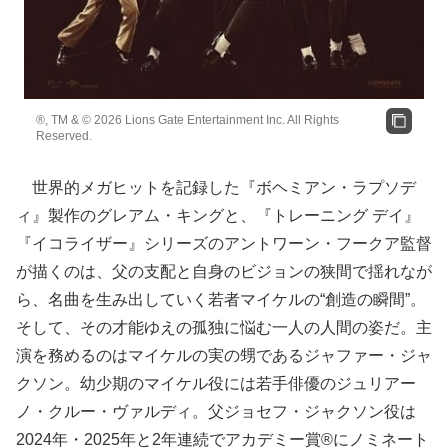
®, TM & © 2026 Lions Gate Entertainment Inc. All Rights
Reserved.
世界的メガヒットを記録した『ボヘミアン・ラプソデ
ィ』製作のグレアム・キングと、『トレーニング デイ』
『イコライザー』シリーズのアントワーン・フークア監督
が描くのは、父の支配と自身のビジョンの狭間で揺れなが
ら、名曲を生み出していく若者マイケルの“創造の瞬間”。
そして、その才能ゆえの孤独に悩む一人の人間の姿だ。主
演を務めるのはマイケルの実の甥であるジャファー・ジャ
クソン。幼少期のマイケル役には若手俳優のジュリアー
ノ・クルー・ヴァルディ。父ジョセフ・ジャクソン役は
2024年・2025年と2年連続でアカデミー賞®にノミネート