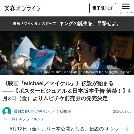
電子版TOP
メニュー
キングの誕生を、目撃せよ。
映画『マイケル』のすべて
《映画『Michael／マイケル』》伝説が始まる
――【ポスタービジュアル＆日本版本予告 解禁！】4
月3日（金）よりムビチケ前売券の発売決定
週刊文春CINEMAオンライン編集部
2026/03/05
PR
（株）キノフィルムズ
6月12日（金）より日本公開となる、伝説の“キング・オ