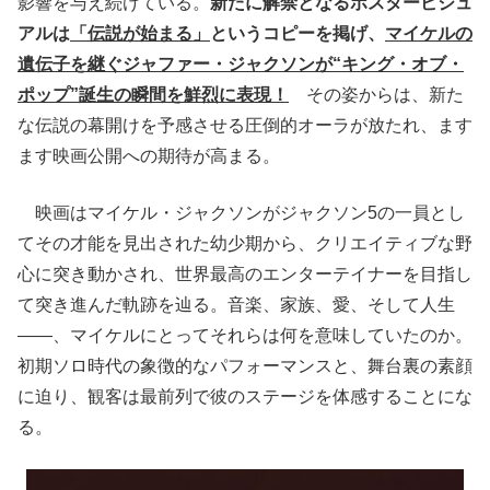
影響を与え続けている。
新たに解禁となるポスタービジュ
アルは
「伝説が始まる」
というコピーを掲げ、
マイケルの
遺伝子を継ぐジャファー・ジャクソンが“キング・オブ・
ポップ”誕生の瞬間を鮮烈に表現！
その姿からは、新た
な伝説の幕開けを予感させる圧倒的オーラが放たれ、ます
ます映画公開への期待が高まる。
映画はマイケル・ジャクソンがジャクソン5の一員とし
てその才能を見出された幼少期から、クリエイティブな野
心に突き動かされ、世界最高のエンターテイナーを目指し
て突き進んだ軌跡を辿る。音楽、家族、愛、そして人生
――、マイケルにとってそれらは何を意味していたのか。
初期ソロ時代の象徴的なパフォーマンスと、舞台裏の素顔
に迫り、観客は最前列で彼のステージを体感することにな
る。