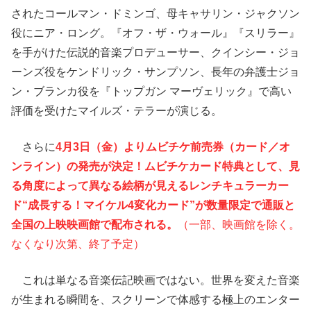
されたコールマン・ドミンゴ、母キャサリン・ジャクソン
役にニア・ロング。『オフ・ザ・ウォール』『スリラー』
を手がけた伝説的音楽プロデューサー、クインシー・ジョ
ーンズ役をケンドリック・サンプソン、長年の弁護士ジョ
ン・ブランカ役を『トップガン マーヴェリック』で高い
評価を受けたマイルズ・テラーが演じる。
さらに
4月3日（金）よりムビチケ前売券（カード／オ
ンライン）の発売が決定！ムビチケカード特典として、見
る角度によって異なる絵柄が見えるレンチキュラーカー
ド“成長する！マイケル4変化カード”が数量限定で通販と
全国の上映映画館で配布される。
（一部、映画館を除く。
なくなり次第、終了予定）
これは単なる音楽伝記映画ではない。世界を変えた音楽
が生まれる瞬間を、スクリーンで体感する極上のエンター