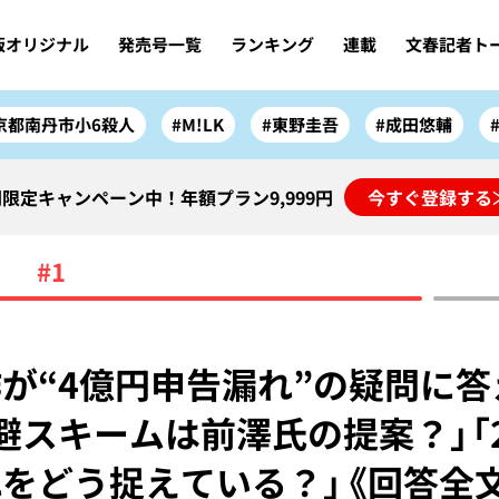
版オリジナル
発売号一覧
ランキング
連載
文春記者ト
京都南丹市小6殺人
#M!LK
#東野圭吾
#成田悠輔
限定キャンペーン中！年額プラン9,999円
今すぐ登録する
#1
が“4億円申告漏れ”の疑問に答
避スキームは前澤氏の提案？」「
をどう捉えている？」《回答全