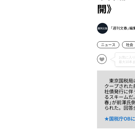
開》
「週刊文春」編
ニュース
社会
東京国税局に
クープされた
社債発行に伴
るスキームだ
春」が前澤氏
られた。回答
★国税庁OB