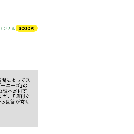
リジナル
SCOOP!
新聞によってス
ーニーズ」の
女性へ寄付す
だが、「週刊文
から回答が寄せ