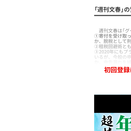
「週刊文春」の
週刊文春は「グ
①寄付を受け取
か、脱税として
②租税回避術と
③2020年にも
いるが、今般の申
か。申告漏れを
初回登録