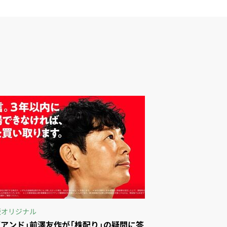
版オリジナル
ブアンド」前澤友作が「株配り」の疑問に答