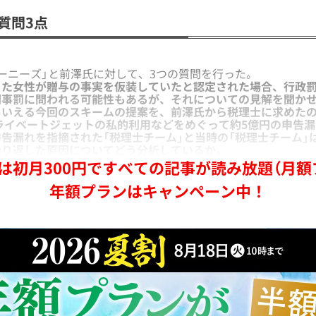
質問3点
ーニーズ」と前澤氏に対して、3つの質問を行った。
った女性が贈与の事実を仮装していたと認定された場合、行政
刑事罰に問われる可能性もあるが、それについての見解を聞か
もいえる今回のスキームの提案を、前澤氏から税理士に求めた
プライベートジェットの私的利用などをめぐって約5億円の申告
告漏れを指摘された「税理士チーム」と当時の「税理士チーム」
繰り返した原因についてどう分析しているか。
は初月300円ですべての記事が読み放題（月額
年額プランはキャンペーン中！