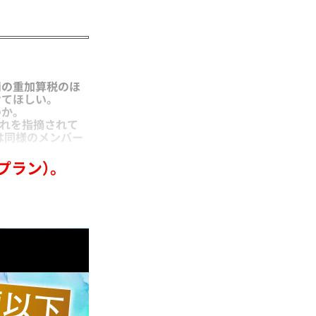
罰の重加算税のほ
せてほしい。
のか。
漏れを指摘されて
は同様のメンバー
プラン）。