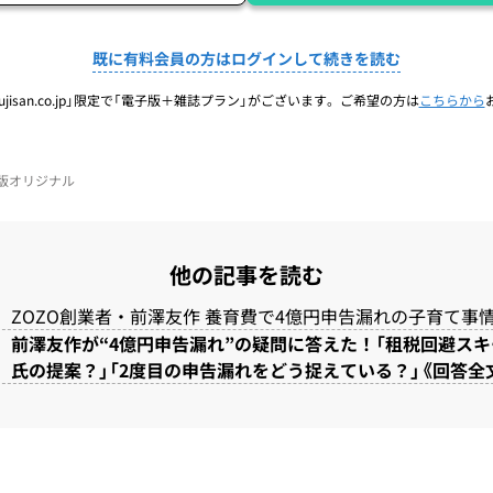
既に有料会員の方はログインして続きを読む
jisan.co.jp」限定で「電子版＋雑誌プラン」がございます。ご希望の方は
こちらから
電子版オリジナル
他の記事を読む
ZOZO創業者・前澤友作 養育費で4億円申告漏れの子育て事
前澤友作が“4億円申告漏れ”の疑問に答えた！「租税回避ス
氏の提案？」「2度目の申告漏れをどう捉えている？」《回答全