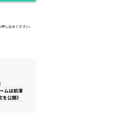
お申し込みください。
情
キームは前澤
文を公開》