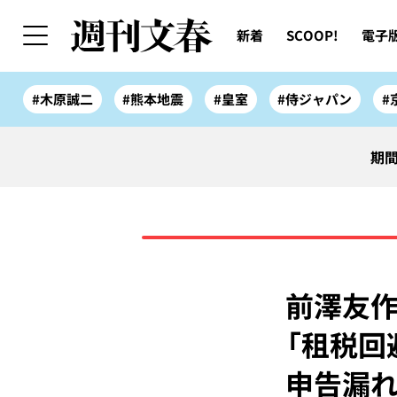
新着
SCOOP!
電子
#木原誠二
#熊本地震
#皇室
#侍ジャパン
#
期間
前澤友作
「租税回
申告漏れ