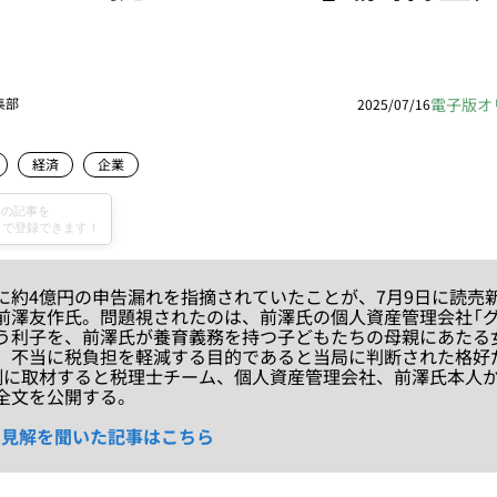
電子版オ
集部
2025/07/16
経済
企業
約4億円の申告漏れを指摘されていたことが、7月9日に読売
前澤友作氏。問題視されたのは、前澤氏の個人資産管理会社「グ
う利子を、前澤氏が養育義務を持つ子どもたちの母親にあたる
。不当に税負担を軽減する目的であると当局に判断された格好
側に取材すると税理士チーム、個人資産管理会社、前澤氏本人
全文を公開する。
に見解を聞いた記事はこちら