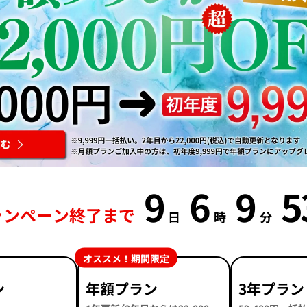
9
6
9
5
ャンペーン終了まで
日
時
分
オススメ！期間限定
ン
年額プラン
3年プラン