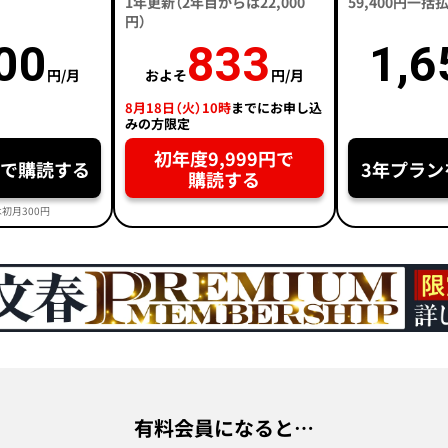
1年更新（2年目からは22,000
59,400円一
円）
00
833
1,6
円/月
およそ
円/月
8月18日（火）10時
までにお申し込
みの方限定
初年度9,999円で
円で購読する
3年プラン
購読する
初月300円
有料会員になると…