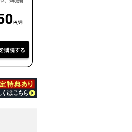
括払い、3年更新
50
円/月
を購読する