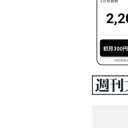
1カ月更新
2,2
初月300
初回登録は