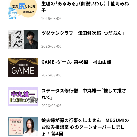
生理の「あるある」（伽説いわし）｜能町みね
子
2026/08/06
ツダケンクラブ｜津田健次郎「つだぶん」
2026/08/06
GAME -ゲーム- 第46回｜村山由佳
2026/08/06
ステータス修行僧｜中丸雄一「推して推さ
れて」
2026/08/06
娘夫婦が孫の行事をしません｜MEGUMIの
お悩み相談室 心のターンオーバーしまし
ょ！ 第4回