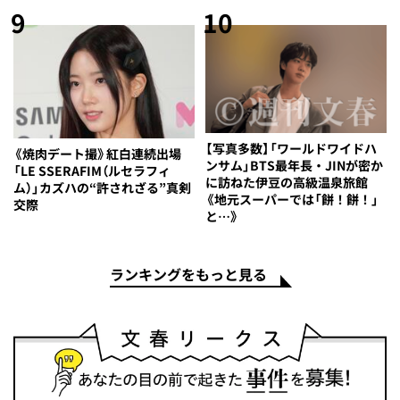
9
10
【写真多数】「ワールドワイドハ
《焼肉デート撮》紅白連続出場
ンサム」BTS最年長・JINが密か
「LE SSERAFIM（ルセラフィ
に訪ねた伊豆の高級温泉旅館
ム）」カズハの“許されざる”真剣
《地元スーパーでは「餅！餅！」
交際
と…》
ランキングをもっと見る