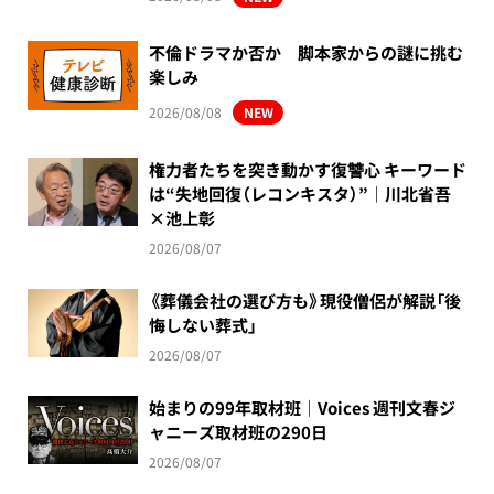
不倫ドラマか否か 脚本家からの謎に挑む
楽しみ
2026/08/08
NEW
権力者たちを突き動かす復讐心 キーワード
は“失地回復（レコンキスタ）”｜川北省吾
×池上彰
2026/08/07
《葬儀会社の選び方も》現役僧侶が解説「後
悔しない葬式」
2026/08/07
始まりの99年取材班｜Voices 週刊文春ジ
ャニーズ取材班の290日
2026/08/07