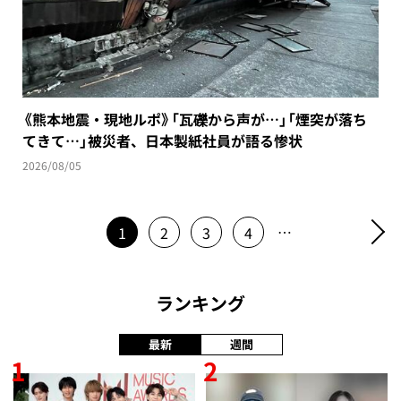
《熊本地震・現地ルポ》「瓦礫から声が…」「煙突が落ち
てきて…」被災者、日本製紙社員が語る惨状
2026/08/05
…
1
2
3
4
ランキング
最新
週間
1
2