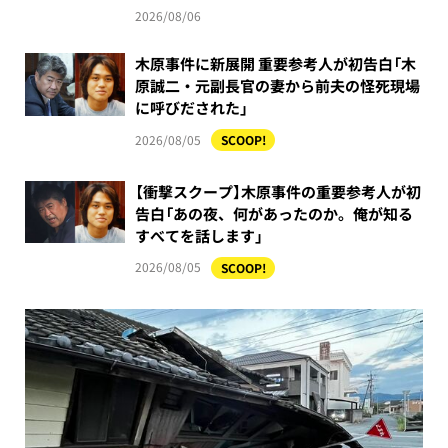
2026/08/06
木原事件に新展開 重要参考人が初告白「木
原誠二・元副長官の妻から前夫の怪死現場
に呼びだされた」
2026/08/05
SCOOP!
【衝撃スクープ】木原事件の重要参考人が初
告白「あの夜、何があったのか。俺が知る
すべてを話します」
2026/08/05
SCOOP!