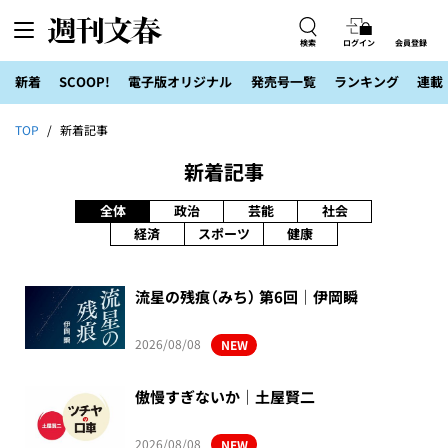
検索
ログイン
会員登録
新着
SCOOP!
電子版オリジナル
発売号一覧
ランキング
連載
TOP
新着記事
新着記事
全体
政治
芸能
社会
経済
スポーツ
健康
流星の残痕（みち） 第6回｜伊岡瞬
2026/08/08
NEW
傲慢すぎないか｜土屋賢二
2026/08/08
NEW