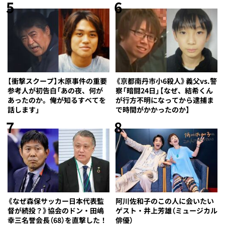
5
6
【衝撃スクープ】木原事件の重要
《京都南丹市小6殺人》義父vs.警
参考人が初告白「あの夜、何が
察「暗闘24日」【なぜ、結希くん
あったのか。俺が知るすべてを
が行方不明になってから逮捕ま
話します」
で時間がかかったのか】
7
8
《なぜ森保サッカー日本代表監
阿川佐和子のこの人に会いたい
督が続投？》協会のドン・田嶋
ゲスト・井上芳雄（ミュージカル
幸三名誉会長（68）を直撃した！
俳優）