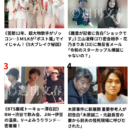
《苦節12年、超大物歌手がゾッ
《趣里が記者に告白「ショックで
コン…》M!LKが「ポスト嵐」でイ
す」》三山凌輝（27）密会相手・花
イじゃん！《5大ブレイク秘話》
乃まりあ（33）に無反省メール
「令和のスターカップル爆誕じ
ゃないの？」
3
4
《BTS厳戒トーキョー滞在記》
木原事件に新展開 重要参考人が
RM→渋谷で飲み会、JIN→伊豆
初告白「木原誠二・元副長官の
の温泉、V→よみうりランド…
妻から前夫の怪死現場に呼びだ
密着撮！
された」