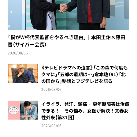
「僕がW杯代表監督をやるべき理由」｜本田圭佑×藤田
晋（サイバー会長）
2026/08/06
《テレビドラマへの遺言》「この森で何度も
クマに」「五郎の最期は…」倉本聰（91）「北
の国から」秘話とフジテレビを語る
2026/08/06
イライラ、発汗、頭痛… 更年期障害は治療
できる！｜その悩み、女医が解決！文春女
性外来【第31回】
2026/08/06