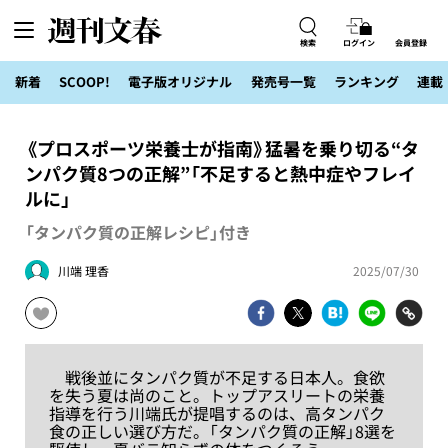
検索
ログイン
会員登録
新着
SCOOP!
電子版オリジナル
発売号一覧
ランキング
連載
《プロスポーツ栄養士が指南》猛暑を乗り切る“タ
ンパク質8つの正解”「不足すると熱中症やフレイ
ルに」
「タンパク質の正解レシピ」付き
川端 理香
2025/07/30
戦後並にタンパク質が不足する日本人。食欲
を失う夏は尚のこと。トップアスリートの栄養
指導を行う川端氏が提唱するのは、高タンパク
食の正しい選び方だ。「タンパク質の正解」8選を