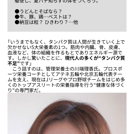
駆使し、夏バテ知らずの体をつくろう。
●うどんとそばなら？
●牛、豚、鶏…ベストは？
●納豆は粒？ ひきわり？…他
「いうまでもなく、タンパク質は人間が生きていく上で
欠かせない5大栄養素の1つ。筋肉や内臓、骨、皮膚、
血液など、体の組織を作るもとでありエネルギー源で
す。しかし驚いたことに、
現代人の多くが“タンパク質
不足”
です」
こう話すのは、管理栄養士の川端理香氏。プロスポ
ーツ栄養コーチとしてアテネ五輪や北京五輪代表チー
ムを支え、現在はJリーグやプロ野球チームをはじめ多
くのトップアスリートの栄養指導を行う“健康な体づく
り”の専門家だ。