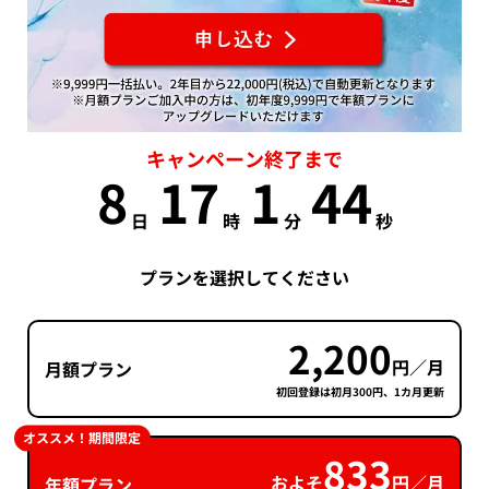
キャンペーン終了まで
8
17
1
43
日
時
分
秒
プランを選択してください
2,200
円／月
月額プラン
初回登録は初月300円、1カ月更新
オススメ！期間限定
833
およそ
円／月
年額プラン