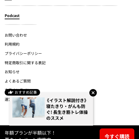
Podcast
お問い合わせ
利用規約
プライバシーポリシー
特定商取引に関する表記
お知らせ
よくあるご質問
文春オンライン
おすすめ記事
運営会社
《イラスト解説付き》
寝たきり・がんも防
ぐ! 長生き筋トレ体操
(c) Bungeishunju Ltd.
のススメ
年額プランが半額以下！
今すぐ購読