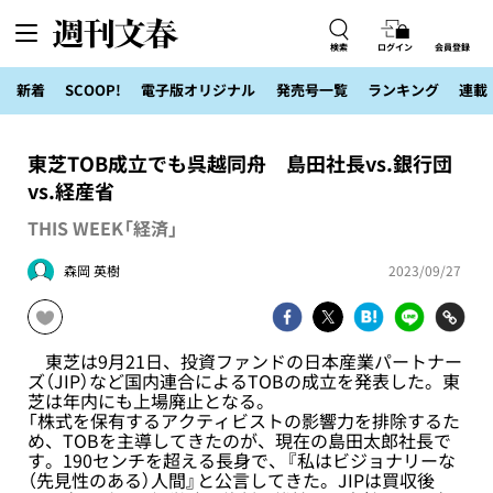
検索
ログイン
会員登録
新着
SCOOP!
電子版オリジナル
発売号一覧
ランキング
連載
東芝TOB成立でも呉越同舟 島田社長vs.銀行団
vs.経産省
THIS WEEK「経済」
森岡 英樹
2023/09/27
東芝は9月21日、投資ファンドの日本産業パートナー
ズ（JIP）など国内連合によるTOBの成立を発表した。東
芝は年内にも上場廃止となる。
「株式を保有するアクティビストの影響力を排除するた
め、TOBを主導してきたのが、現在の島田太郎社長で
す。190センチを超える長身で、『私はビジョナリーな
（先見性のある）人間』と公言してきた。JIPは買収後