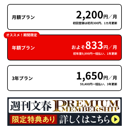
2,200
円／月
月額プラン
初回登録は初月300円、1カ月更新
オススメ！期間限定
833
およそ
円／月
年額プラン
初年度9,999円一括払い、1年更新
1,650
円／月
3年プラン
59,400円一括払い、3年更新