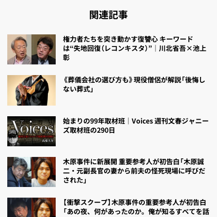
関連記事
権力者たちを突き動かす復讐心 キーワード
は“失地回復（レコンキスタ）”｜川北省吾×池上
彰
《葬儀会社の選び方も》現役僧侶が解説「後悔し
ない葬式」
始まりの99年取材班｜Voices 週刊文春ジャニー
ズ取材班の290日
木原事件に新展開 重要参考人が初告白「木原誠
二・元副長官の妻から前夫の怪死現場に呼びだ
された」
【衝撃スクープ】木原事件の重要参考人が初告白
「あの夜、何があったのか。俺が知るすべてを話