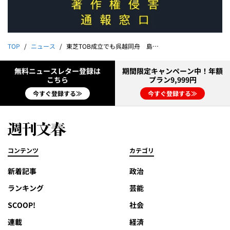
TOP
ニュース
東芝TOB成立でも呉越同舟 島田社長vs.銀行団vs.経産省
無料ニュースレター登録は
期間限定キャンペーン中！年額
こちら
プラン9,999円
今すぐ登録する≫
今すぐ登録する≫
コンテンツ
カテゴリ
新着記事
政治
ランキング
芸能
SCOOP!
社会
連載
経済