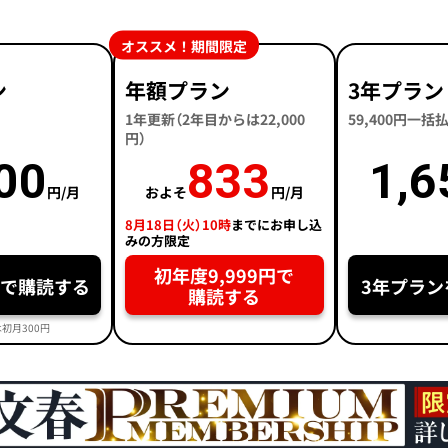
オススメ！期間限定
ン
年額プラン
3年プラン
1年更新（2年目からは22,000
59,400円一
円）
00
833
1,6
円/月
およそ
円/月
8月18日（火）10時
までにお申し込
みの方限定
初年度9,999円で
円で購読する
3年プラン
購読する
初月300円