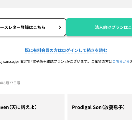
ースレター登録はこちら
法人向けプランはこ
既に有料会員の方はログインして続きを読む
jisan.co.jp」限定で「電子版＋雑誌プラン」がございます。ご希望の方は
こちらから
24年6月27日号
Heaven（天に訴えよ）
Prodigal Son（放蕩息子）