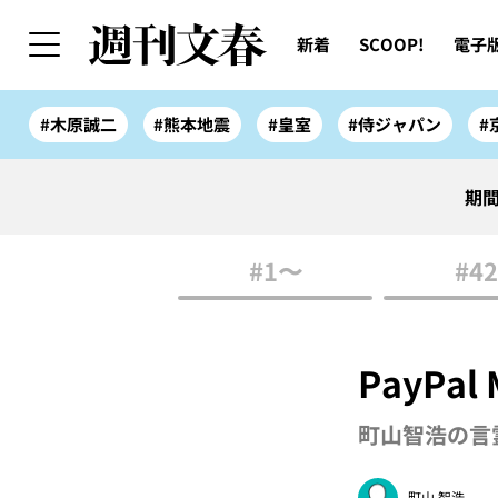
新着
SCOOP!
電子
#木原誠二
#熊本地震
#皇室
#侍ジャパン
#
期間
#1〜
#42
PayPa
町山智浩の言霊
町山 智浩