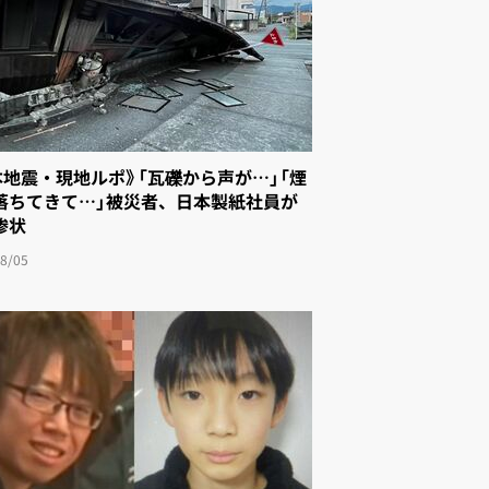
本地震・現地ルポ》「瓦礫から声が…」「煙
落ちてきて…」被災者、日本製紙社員が
惨状
8/05