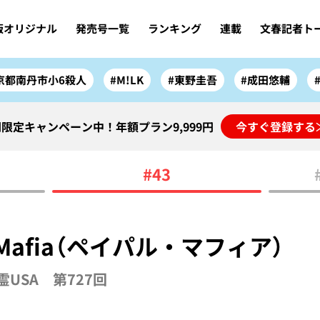
版オリジナル
発売号一覧
ランキング
連載
文春記者ト
京都南丹市小6殺人
#M!LK
#東野圭吾
#成田悠輔
限定キャンペーン中！年額プラン9,999円
今すぐ登録する
#43
l Mafia（ペイパル・マフィア）
USA 第727回