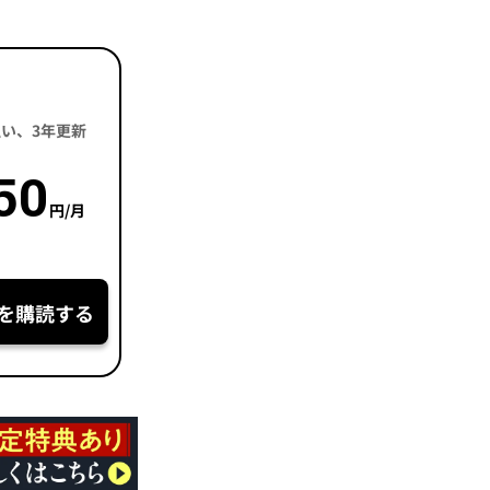
括払い、3年更新
50
円/月
を購読する