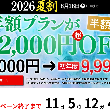
11
5
12
ンペーン終了まで
日
時
分