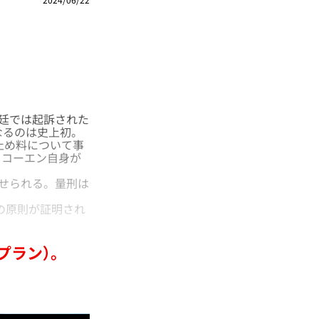
廷では起訴された
なるのは史上初。
止め料について事
・コーエン自身が
せられる。量刑は
国家の原則が証明され
プラン）。