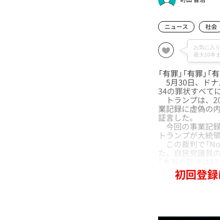
ニュース
社会
「有罪」「有罪」「
5月30日、ド
34の罪状すべて
トランプは、20
業記録に虚偽の
証言した。
今回の事業記録
トランプが大統
この裁判で「No o
た。自民党議員
「本当の評決は11
初回登録