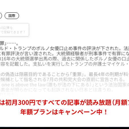
国際
有罪」……。
ナルド・トランプのポルノ女優口止め事件の評決が下された。法
に有罪評決が言い渡された。大統領経験者が刑事事件で有罪に
16年の大統領選挙出馬の際、過去に関係したポルノ女優の口
内容を記載した。支払いを実行したトランプの弁護士マイケル
の偽造は隠蔽目的であることから「重罪」。最長4年の刑期が科
領候補として指名される7月の共和党大会の直前に宣告される。
ne is above the law（誰もが法の下にある）」という法治
の裏金が明らかになっても起訴されない日本とは違うね。
月5日だ」
は初月300円ですべての記事が読み放題（月額
年額プランはキャンペーン中！