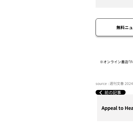
無料ニュ
※オンライン書店「Fu
source : 週刊文春 20
前の記事
Appeal to 