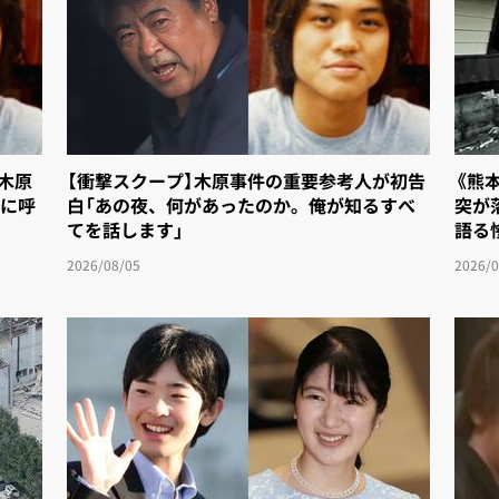
「木原
【衝撃スクープ】木原事件の重要参考人が初告
《熊
に呼
白「あの夜、何があったのか。俺が知るすべ
突が
てを話します」
語る
2026/08/05
2026/0