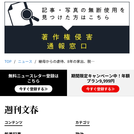
TOP
ニュース
継母からの虐待、8年の家出、脱原発活動と現行犯逮捕…“官邸突っ込み男”臼田敦伸容疑者（49）の父親が告白する「襲撃犯が生まれるまで」「息子に悪いことをしてしまった」
無料ニュースレター登録は
期間限定キャンペーン中！年額
こちら
プラン9,999円
今すぐ登録する≫
今すぐ登録する≫
コンテンツ
カテゴリ
新着記事
政治