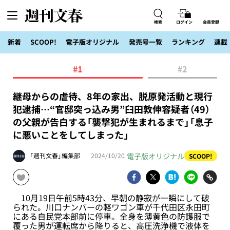
検索
ログイン
会員登録
新着
SCOOP!
電子版オリジナル
発売号一覧
ランキング
連載
#1
#2
継母からの虐待、8年の家出、脱原発活動と現行
犯逮捕…“官邸突っ込み男”臼田敦伸容疑者（49）
の父親が告白する「襲撃犯が生まれるまで」「息子
に悪いことをしてしまった」
電子版オリジナル
「週刊文春」編集部
2024/10/20
SCOOP!
10月19日午前5時43分、早朝の静寂が一瞬にして破
られた。川口ナンバーの軽ワゴン車が千代田区永田町
にある自民党本部前に停車。全身を薄黄色の防護服で
覆った男が運転席から降りると、高圧洗浄機で液体を