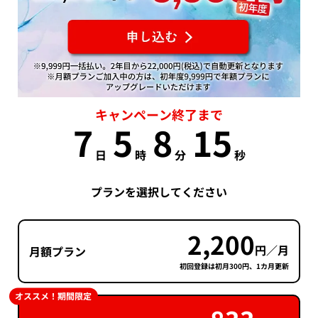
キャンペーン終了まで
7
5
8
14
日
時
分
秒
プランを選択してください
2,200
円／月
月額プラン
初回登録は初月300円、1カ月更新
オススメ！期間限定