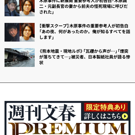
木原事件に新展開 重要参考人が初告白「木原誠
二・元副長官の妻から前夫の怪死現場に呼びだ
された」
【衝撃スクープ】木原事件の重要参考人が初告白
「あの夜、何があったのか。俺が知るすべてを話
します」
《熊本地震・現地ルポ》「瓦礫から声が…」「煙突
が落ちてきて…」被災者、日本製紙社員が語る惨
状