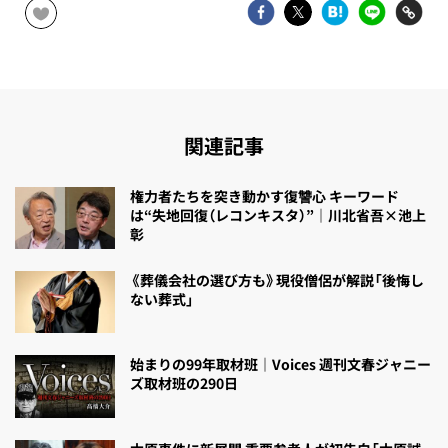
関連記事
権力者たちを突き動かす復讐心 キーワード
は“失地回復（レコンキスタ）”｜川北省吾×池上
彰
《葬儀会社の選び方も》現役僧侶が解説「後悔し
ない葬式」
始まりの99年取材班｜Voices 週刊文春ジャニー
ズ取材班の290日