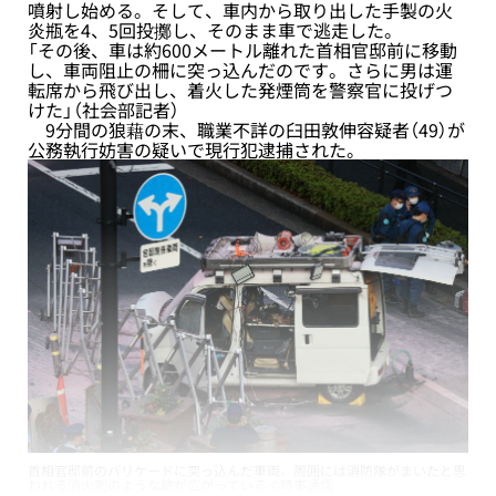
噴射し始める。そして、車内から取り出した手製の火
炎瓶を4、5回投擲し、そのまま車で逃走した。
「その後、車は約600メートル離れた首相官邸前に移動
し、車両阻止の柵に突っ込んだのです。さらに男は運
転席から飛び出し、着火した発煙筒を警察官に投げつ
けた」（社会部記者）
9分間の狼藉の末、職業不詳の臼田敦伸容疑者（49）が
公務執行妨害の疑いで現行犯逮捕された。
首相官邸前のバリケードに突っ込んだ車両。周囲には消防隊がまいたと思
われる消火剤のような跡が広がっている ©時事通信