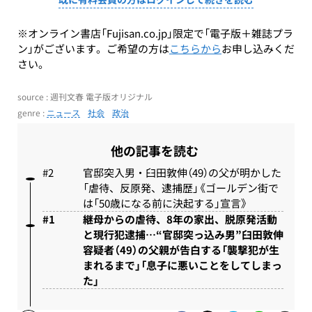
※オンライン書店「Fujisan.co.jp」限定で「電子版＋雑誌プラ
ン」がございます。ご希望の方は
こちらから
お申し込みくだ
さい。
source : 週刊文春 電子版オリジナル
genre :
ニュース
社会
政治
他の記事を読む
官邸突入男・臼田敦伸（49）の父が明かした
「虐待、反原発、逮捕歴」《ゴールデン街で
は「50歳になる前に決起する」宣言》
継母からの虐待、8年の家出、脱原発活動
と現行犯逮捕…“官邸突っ込み男”臼田敦伸
容疑者（49）の父親が告白する「襲撃犯が生
まれるまで」「息子に悪いことをしてしまっ
た」