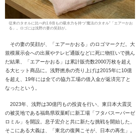
従来のタオルに比べ約1.6倍もの吸水力を持つ“魔法のタオル”「エアーかお
る」。ロゴには浅野の妻の笑顔が。
その妻の笑顔が、「エアーかおる」のロゴマークだ。大
規模展示会への出展やテレビ通販などに死に物狂いで挑ん
だ結果、「エアーかおる」は累計販売数2000万枚を超え
る大ヒット商品に。浅野撚糸の売り上げは2015年に10億
を超え、19年には全ての協力工場の借入金が返済完了と
なったという。
2023年、浅野は30億円もの投資を行い、東日本大震災
の被災地である福島県双葉町に新工場「フタバスーパーゼ
ロミル」を開設。息子宏介と共に新たな挑戦を開始した。
そこにある大義は、「東北の復興こそが、日本の再生」。