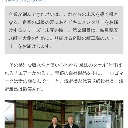
PR
オープンハウスグループ
企業が刻んできた歴史は、これからの未来を導く轍と
なる。企業の成長の裏にあるドキュメンタリーをお届
けするシリーズ「未完の轍」。第２回目は、岐阜県安
八町で大義のために走り続ける奇跡の町工場のストー
リーをお届けします。
その格別な吸水性と使い心地から“魔法のタオル”と呼ば
れる「エアーかおる」。奇跡の自社製品を手に、「ロゴマ
ークは妻の顔なんです」と、浅野撚糸代表取締役社長、浅
野雅己は微笑んだ。