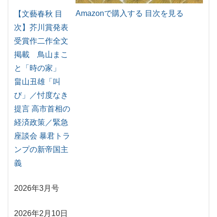
Amazonで購入する
目次を見る
【文藝春秋 目
次】芥川賞発表
受賞作二作全文
掲載 鳥山まこ
と「時の家」
畠山丑雄「叫
び」／忖度なき
提言 高市首相の
経済政策／緊急
座談会 暴君トラ
ンプの新帝国主
義
2026年3月号
2026年2月10日