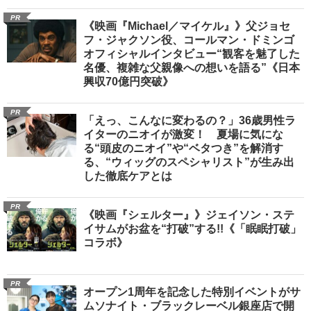
PR
《映画『Michael／マイケル』》父ジョセ
フ・ジャクソン役、コールマン・ドミンゴ
オフィシャルインタビュー“観客を魅了した
名優、複雑な父親像への想いを語る”《日本
興収70億円突破》
PR
「えっ、こんなに変わるの？」36歳男性ラ
イターのニオイが激変！ 夏場に気にな
る“頭皮のニオイ”や“ベタつき”を解消す
る、“ウィッグのスペシャリスト”が生み出
した徹底ケアとは
PR
《映画『シェルター』》ジェイソン・ステ
イサムがお盆を“打破”する!!《「眠眠打破」
コラボ》
PR
オープン1周年を記念した特別イベントがサ
ムソナイト・ブラックレーベル銀座店で開