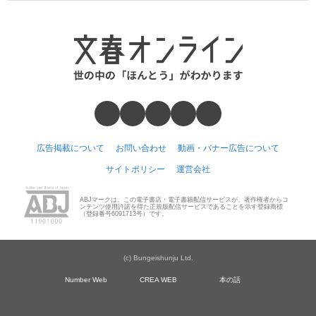
広告掲載について
お問い合わせ
動画・バナー広告について
サイトポリシー
運営会社
ABJマークは、この電子書店・電子書籍配信サービスが、著作権者からコ
ンテンツ使用許諾を得た正規版配信サービスであることを示す登録商標
（登録番号6091713号）です。
(c) Bungeishunju Ltd.
Number Web
CREA WEB
本の話