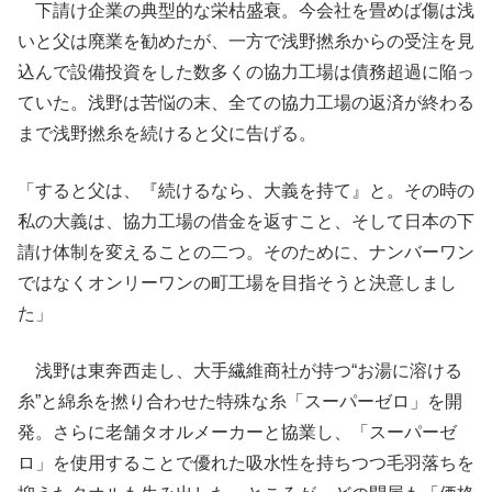
下請け企業の典型的な栄枯盛衰。今会社を畳めば傷は浅
いと父は廃業を勧めたが、一方で浅野撚糸からの受注を見
込んで設備投資をした数多くの協力工場は債務超過に陥っ
ていた。浅野は苦悩の末、全ての協力工場の返済が終わる
まで浅野撚糸を続けると父に告げる。
「すると父は、『続けるなら、大義を持て』と。その時の
私の大義は、協力工場の借金を返すこと、そして日本の下
請け体制を変えることの二つ。そのために、ナンバーワン
ではなくオンリーワンの町工場を目指そうと決意しまし
た」
浅野は東奔西走し、大手繊維商社が持つ“お湯に溶ける
糸”と綿糸を撚り合わせた特殊な糸「スーパーゼロ」を開
発。さらに老舗タオルメーカーと協業し、「スーパーゼ
ロ」を使用することで優れた吸水性を持ちつつ毛羽落ちを