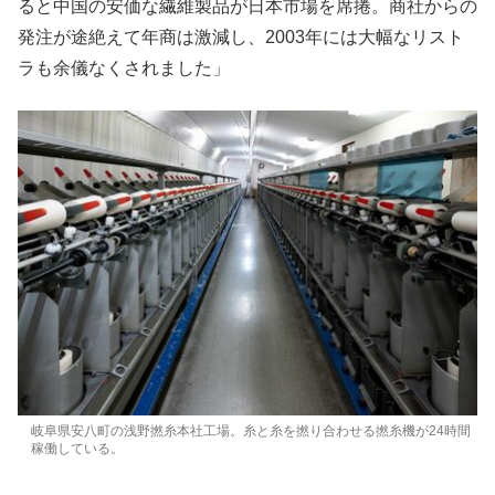
ると中国の安価な繊維製品が日本市場を席捲。商社からの
発注が途絶えて年商は激減し、2003年には大幅なリスト
ラも余儀なくされました」
岐阜県安八町の浅野撚糸本社工場。糸と糸を撚り合わせる撚糸機が24時間
稼働している。