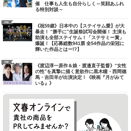
催 仕事も人生も自分らしく～笑顔あふれ
る特別対談～
PR
《祝59歳》日本中の【ステイサム愛】が大
暴走！ “勝手に”生誕祭試写会開催！ 主演も
助演も全部ステイサム！「ステサミー賞」
爆誕！【応募総数941票 全54作品の栄冠に
輝いた作品とはー!?】
PR
《渡辺淳一原作＆娘・渡邉直子監督》“女性
の性”を真摯に描く意欲作に黒木瞳・西岡德
馬・吉田羊が出演決定！《映画『月がみて
いる』》