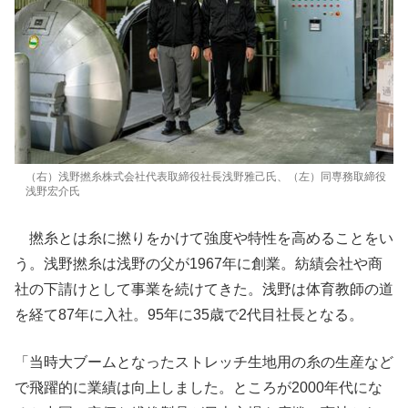
（右）浅野撚糸株式会社代表取締役社長浅野雅己氏、（左）同専務取締役
浅野宏介氏
撚糸とは糸に撚りをかけて強度や特性を高めることをい
う。浅野撚糸は浅野の父が1967年に創業。紡績会社や商
社の下請けとして事業を続けてきた。浅野は体育教師の道
を経て87年に入社。95年に35歳で2代目社長となる。
「当時大ブームとなったストレッチ生地用の糸の生産など
で飛躍的に業績は向上しました。ところが2000年代にな