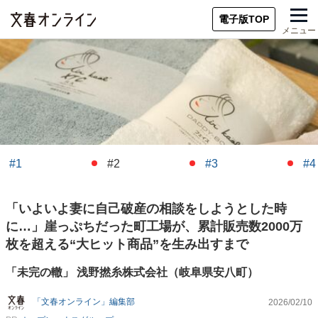
電子版TOP
メニュー
#1
#2
#3
#4
「いよいよ妻に自己破産の相談をしようとした時
に…」崖っぷちだった町工場が、累計販売数2000万
枚を超える“大ヒット商品”を生み出すまで
「未完の轍」 浅野撚糸株式会社（岐阜県安八町）
「文春オンライン」編集部
2026/02/10