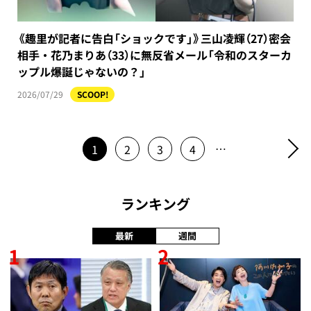
《趣里が記者に告白「ショックです」》三山凌輝（27）密会
相手・花乃まりあ（33）に無反省メール「令和のスターカ
ップル爆誕じゃないの？」
2026/07/29
SCOOP!
…
1
2
3
4
ランキング
最新
週間
1
2