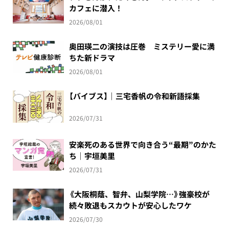
カフェに潜入！
2026/08/01
奥田瑛二の演技は圧巻 ミステリー愛に満
ちた新ドラマ
2026/08/01
【バイブス】｜三宅香帆の令和新語採集
2026/07/31
安楽死のある世界で向き合う“最期”のかた
ち｜宇垣美里
2026/07/31
《大阪桐蔭、智弁、山梨学院…》強豪校が
続々敗退もスカウトが安心したワケ
2026/07/30