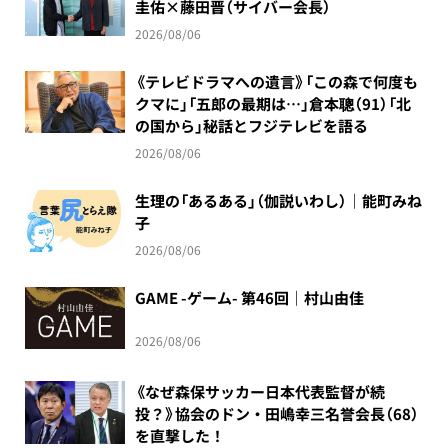
圭佑×藤田晋（サイバー会長）
2026/08/06
《テレビドラマへの遺言》「この森で何度も
クマに」「五郎の最期は…」倉本聰（91）「北
の国から」秘話とフジテレビを語る
2026/08/06
生理の「あるある」（伽説いわし）｜能町みね
子
2026/08/06
GAME -ゲーム- 第46回｜村山由佳
2026/08/06
《なぜ森保サッカー日本代表監督が続
投？》協会のドン・田嶋幸三名誉会長（68）
を直撃した！