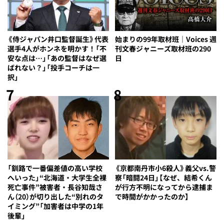
《侍ジャパン井口監督誕生》代表
始まりの99年取材班｜Voices 週
選手4人がホンネを明かす！「不
刊文春ジャニーズ取材班の290
安な点は…」「あの監督はなぜ選
日
ばれない？」「投手コーチは一
択」
7
8
「釧路で一番偏差値の高い学校
《京都南丹市小6殺人》義父vs.警
へいった」“北海道・大学生全裸
察「暗闘24日」【なぜ、結希くん
死亡事件”被害者・長谷知哉さ
が行方不明になってから逮捕ま
ん（20）が切り出した“別れのタ
で時間がかかったのか】
イミング”「加害者は中学の1年
後輩」