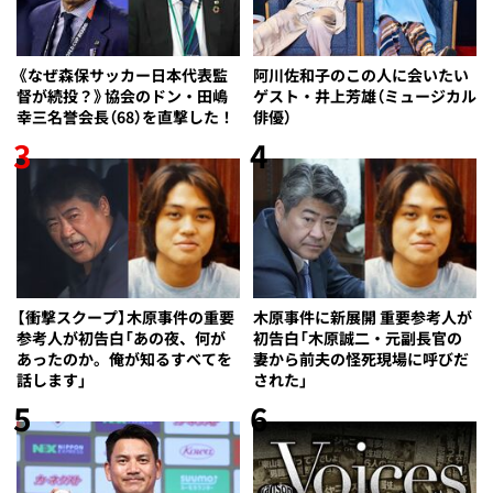
《なぜ森保サッカー日本代表監
阿川佐和子のこの人に会いたい
督が続投？》協会のドン・田嶋
ゲスト・井上芳雄（ミュージカル
幸三名誉会長（68）を直撃した！
俳優）
3
4
【衝撃スクープ】木原事件の重要
木原事件に新展開 重要参考人が
参考人が初告白「あの夜、何が
初告白「木原誠二・元副長官の
あったのか。俺が知るすべてを
妻から前夫の怪死現場に呼びだ
話します」
された」
5
6