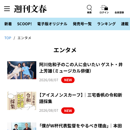
検索
ログイン
会員登録
新着
SCOOP!
電子版オリジナル
発売号一覧
ランキング
連載
TOP
エンタメ
エンタメ
阿川佐和子のこの人に会いたい ゲスト・井
上芳雄（ミュージカル俳優）
2026/08/07
NEW
【アイスノンスカーフ】｜三宅香帆の令和新
語採集
2026/08/07
NEW
「僕がW杯代表監督をやるべき理由」｜本田