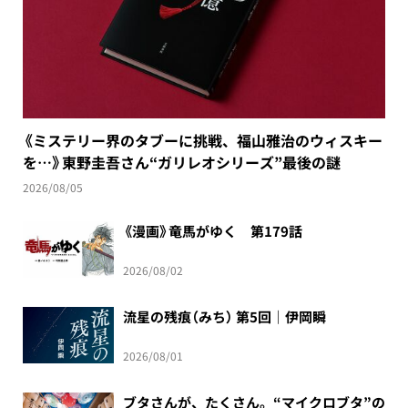
《ミステリー界のタブーに挑戦、福山雅治のウィスキー
を…》東野圭吾さん“ガリレオシリーズ”最後の謎
2026/08/05
《漫画》竜馬がゆく 第179話
2026/08/02
流星の残痕（みち） 第5回｜伊岡瞬
2026/08/01
ブタさんが、たくさん。“マイクロブタ”の