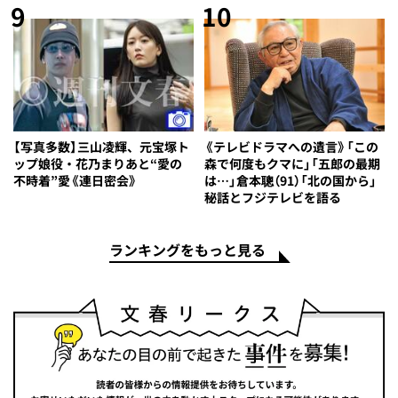
9
10
【写真多数】三山凌輝、元宝塚ト
《テレビドラマへの遺言》「この
ップ娘役・花乃まりあと“愛の
森で何度もクマに」「五郎の最期
不時着”愛《連日密会》
は…」倉本聰（91）「北の国から」
秘話とフジテレビを語る
ランキングをもっと見る