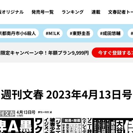
版オリジナル
発売号一覧
ランキング
連載
文春記者ト
京都南丹市小6殺人
#M!LK
#東野圭吾
#成田悠輔
限定キャンペーン中！年額プラン9,999円
今すぐ登録する
週刊文春 2023年4月13日号