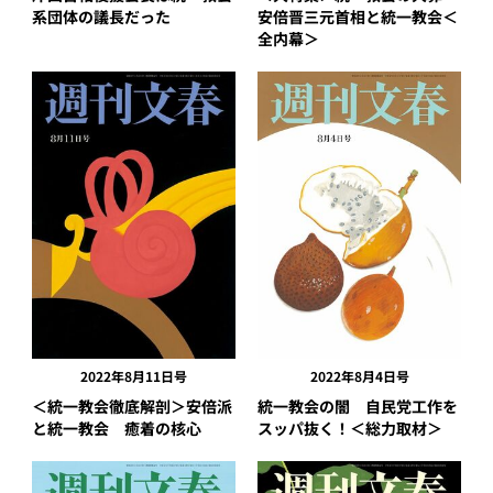
系団体の議長だった
安倍晋三元首相と統一教会＜
全内幕＞
2022年8月11日号
2022年8月4日号
＜統一教会徹底解剖＞安倍派
統一教会の闇 自民党工作を
と統一教会 癒着の核心
スッパ抜く！＜総力取材＞