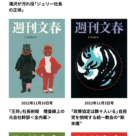
滝沢が汚れ役「ジュリー社長
の正体」
2022年11月10日号
2022年11月3日号
「王将」社長射殺 捜査線上の
「政策協定は数十人いる」自民
元会社幹部＜全内幕＞
党を恫喝する統一教会の“断
末魔”