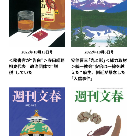
2022年10月13日号
2022年10月6日号
＜秘書官が“告白”＞寺田総務
安倍晋三「光と影」＜総力取材
相妻代表 政治団体で“脱
＞統一教会“安倍は一線を越
税”していた
えた” 麻生、側近が懸念した
「入信事件」