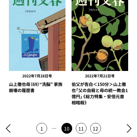
2022年7月28日号
2022年7月21日号
山上徹也母（69）“洗脳” 家族
伯父が告白＜150分＞山上徹
崩壊の履歴書
也「父の自殺と母の統一教会1
億円」《総力特集・安倍元首
相暗殺》
…
1
10
11
12