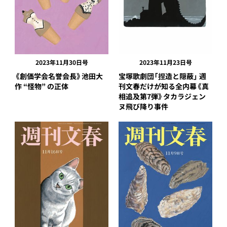
2023年11月30日号
2023年11月23日号
《創価学会名誉会長》池田大
宝塚歌劇団「捏造と隠蔽」 週
作 “怪物” の正体
刊文春だけが知る全内幕《真
相追及第7弾》タカラジェン
ヌ飛び降り事件