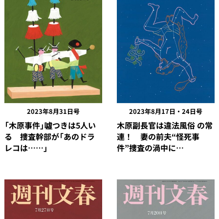
2023年8月31日号
2023年8月17日・24日号
「木原事件」噓つきは5人い
木原副長官は違法風俗 の常
る 捜査幹部が「あのドラ
連！ 妻の前夫“怪死事
レコは……」
件”捜査の渦中に…