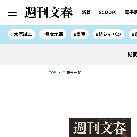
新着
SCOOP!
電子
#木原誠二
#熊本地震
#皇室
#侍ジャパン
#
期間
TOP
発売号一覧