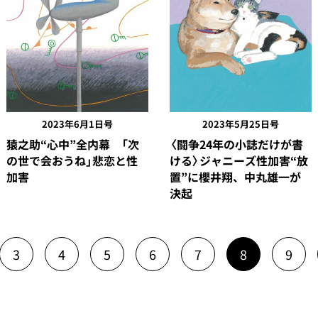
2023年6月1日号
2023年5月25日号
猿之助“心中”全内幕 「次
〈闘争24年の小誌だけが書
の世で会おうね」悲恋と性
ける〉ジャニーズ性加害“放
加害
置”に櫻井翔、中丸雄一が
決起
3
4
5
6
7
8
9