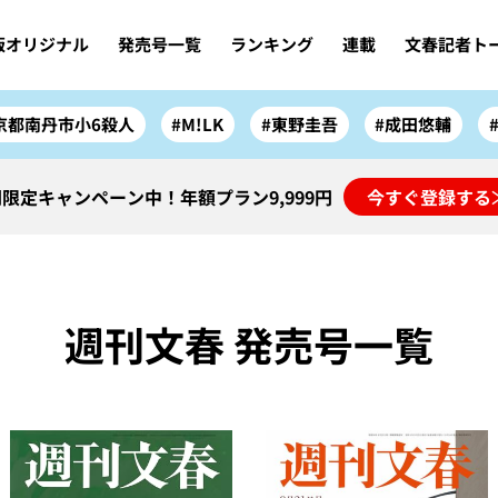
版オリジナル
発売号一覧
ランキング
連載
文春記者ト
京都南丹市小6殺人
#M!LK
#東野圭吾
#成田悠輔
限定キャンペーン中！年額プラン9,999円
今すぐ登録する
週刊文春 発売号一覧