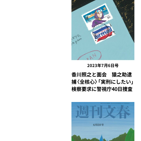
2023年7月6日号
香川照之と面会 猿之助逮
捕〈全核心〉「実刑にしたい」
検察要求に警視庁40日捜査