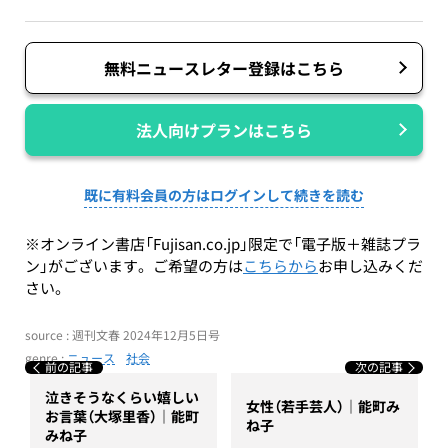
無料ニュースレター登録はこちら
法人向けプランはこちら
既に有料会員の方はログインして続きを読む
※オンライン書店「Fujisan.co.jp」限定で「電子版＋雑誌プラ
ン」がございます。ご希望の方は
こちらから
お申し込みくだ
さい。
source : 週刊文春 2024年12月5日号
genre :
ニュース
社会
前の記事
次の記事
泣きそうなくらい嬉しい
女性（若手芸人）｜能町み
お言葉（大塚里香）｜能町
ね子
みね子