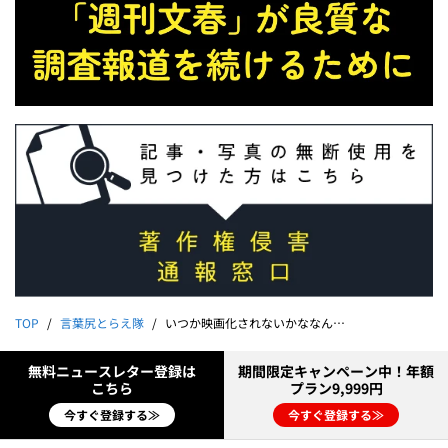
TOP
言葉尻とらえ隊
いつか映画化されないかななんて思っています！笑（斎藤元彦広報担当・merchu折田楓）｜能町みね子
無料ニュースレター登録は
期間限定キャンペーン中！年額
こちら
プラン9,999円
今すぐ登録する≫
今すぐ登録する≫