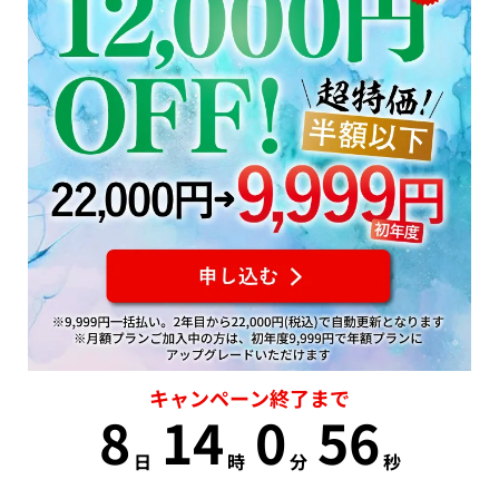
キャンペーン終了まで
8
14
0
55
日
時
分
秒