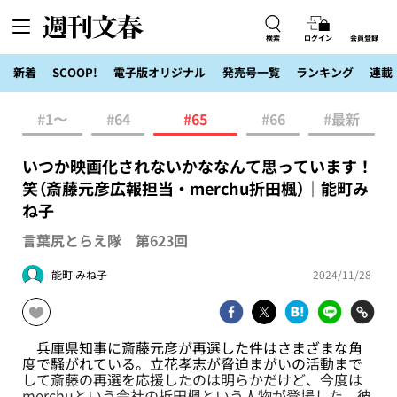
検索
ログイン
会員登録
新着
SCOOP!
電子版オリジナル
発売号一覧
ランキング
連載
#1〜
#64
#65
#66
#最新
いつか映画化されないかななんて思っています！
笑（斎藤元彦広報担当・merchu折田楓）｜能町み
ね子
言葉尻とらえ隊 第623回
能町 みね子
2024/11/28
兵庫県知事に斎藤元彦が再選した件はさまざまな角
度で騒がれている。立花孝志が脅迫まがいの活動まで
して斎藤の再選を応援したのは明らかだけど、今度は
merchuという会社の折田楓という人物が登場した。彼