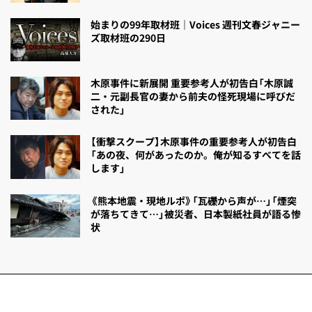
始まりの99年取材班｜Voices 週刊文春ジャニー
ズ取材班の290日
木原事件に新展開 重要参考人が初告白「木原誠
二・元副長官の妻から前夫の怪死現場に呼びだ
された」
【衝撃スクープ】木原事件の重要参考人が初告白
「あの夜、何があったのか。俺が知るすべてを話
します」
《熊本地震・現地ルポ》「瓦礫から声が…」「煙突
が落ちてきて…」被災者、日本製紙社員が語る惨
状