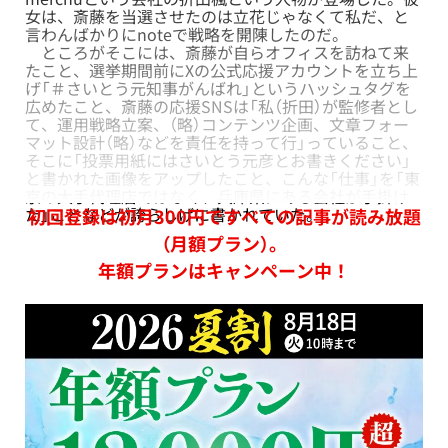
女は、斎藤を当選させたのは立花じゃなくて私だ、と
言わんばかりにnoteで戦略を開陳したのだ。
ところがそこには、斎藤が自らオフィスを訪ねて来
たこと、選挙期間前にXの公式応援アカウントを立ち上
げ「＃さいとう元知事がんばれ」というハッシュタグを
広めたこと、斎藤の応援SNSは「私（折田）が監修者とし
て、運用戦略立案、（略）コンテンツ企画、文章フォー
マット設計（略）などを責任を持って行」っていること、
そこに「投票用紙にはさいとう元彦とお書きください」
と書かれた画像をアップしたこと、こんな「仕事」を「東
京の大手代理店ではなく、兵庫県にある会社が手掛け
た」ことなどが誇らしげに書かれていた。
初回登録は初月300円ですべての記事が読み放題
（月額プラン）。
年額プランはキャンペーン中！