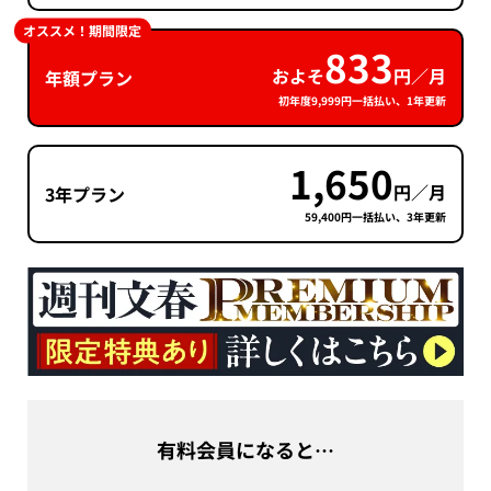
オススメ！期間限定
833
およそ
円／月
年額プラン
初年度9,999円一括払い、1年更新
1,650
円／月
3年プラン
59,400円一括払い、3年更新
有料会員になると…