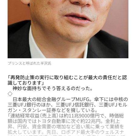
プリンスと呼ばれた半沢氏
「再発防止策の実行に取り組むことが最大の責任だと認
識しております」
神妙な面持ちでそう答えるのだった。
◇
日本最大の総合金融グループMUFG。傘下には中核の
三菱UFJ銀行のほか、三菱UFJ信託銀行、三菱UFJモル
ガン・スタンレー証券などを擁している。
「連結経常収益（売上高）は約11兆9000億円で、時価総
額は国内ではトヨタ自動車に次ぐ約22兆円。金利上
昇、円安、資金需要の増加など追い風に乗って業績を
拡大しています。先日、ロボアド最大手のウェルスナ