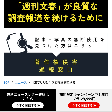
TOP
ニュース
《三菱UFJと半沢頭取を査定する》副支店長が“司忍”を名乗り顧客を脅迫していた！ 極秘資料入手、会長は直撃に…
無料ニュースレター登録は
期間限定キャンペーン中！年額
こちら
プラン9,999円
今すぐ登録する≫
今すぐ登録する≫