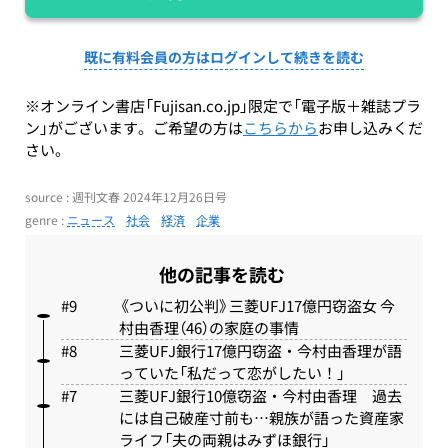
既に有料会員の方はログインして続きを読む
※オンライン書店「Fujisan.co.jp」限定で「電子版＋雑誌プラ
ン」がございます。ご希望の方は
こちらから
お申し込みくだ
さい。
source : 週刊文春 2024年12月26日号
genre :
ニュース
社会
経済
企業
他の記事を読む
《ついに初公判》三菱UFJ17億円窃盗女 今
村由香理（46）の家庭の事情
三菱UFJ銀行17億円窃盗・今村由香理が語
っていた「私だって恋がしたい！」
三菱UFJ銀行10億窃盗・今村由香理 過去
には自己破産寸前も…親族が語った資産家
ライフ「夫の両親はみずほ銀行」