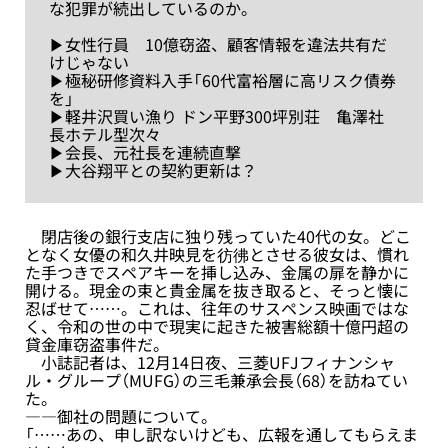
な犯罪が続出しているのか。
▶︎女性行員 10億窃盗、顧客情報を違法共有だ
けじゃない
▶︎極秘研修資料入手「60代富裕層に高リスク債券
を」
▶︎軽井沢買い漁り ドン平野300坪別荘 亀澤社
長ホテル型次々
▶︎会長、元社長を連続直撃
▶︎大谷翔平との契約更新は？
閉店後の銀行支店に独り残っていた40代の女。どこ
となく女優の和久井映見を彷彿とさせる彼女は、慣れ
た手つきでスペアキーを挿し込み、金属の扉を静かに
開ける。現金の束と貴金属を抜き取ると、そっと懐に
忍ばせて……。これは、往年のサスペンス映画ではな
く、令和の世の中で現実に起きた被害総額十億円超の
貸金庫窃盗事件だ。
小誌記者は、12月14日夜、三菱UFJフィナンシャ
ル・グループ（MUFG）の三毛兼承会長（68）を訪ねてい
た。
――御社の問題について。
「……あの、申し訳ないけども、広報を通してもらえま