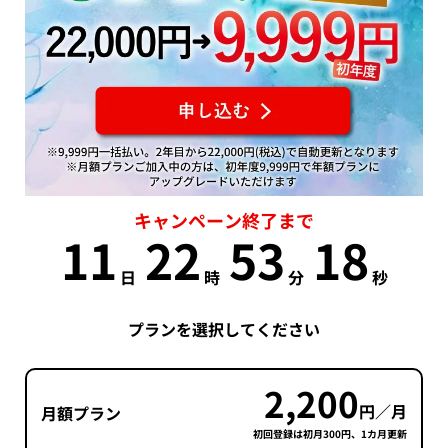
キャンペーン終了まで
11
22
53
18
日
時
分
秒
プランを選択してください
2,200
円／月
月額プラン
初回登録は初月300円、1カ月更新