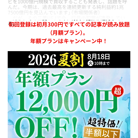
ビを1000億円規模で買収することも発表し、話題を呼
んだ。今期は、過去最高を連続更新する純利益約1兆
7500億円を見込んでいます」（市場関係者）
だが、その三菱UFJで今、行員の犯罪が連発してい
る。
初回登録は初月300円ですべての記事が読み放題
（月額プラン）。
年額プランはキャンペーン中！