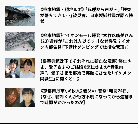
《熊本地震・現地ルポ》「瓦礫から声が…」「煙突
が落ちてきて…」被災者、日本製紙社員が語る惨
状
《熊本地震》“イオンモール爆発”大竹玖瑠美さん
（22）遺族が「これは人災です」【なぜ爆発？イオ
ン内部告発「下請けダンピングで杜撰な管理」】
【皇室典範改正でそれぞれに新たな障害】悠仁さ
ま、愛子さまのご結婚《悠仁さまの“貴重肉
声”、愛子さまを那須で笑顔にさせた「イケメン
同級生」に聞くと…》
《京都南丹市小6殺人》義父vs.警察「暗闘24日」
【なぜ、結希くんが行方不明になってから逮捕ま
で時間がかかったのか】