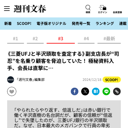
検索
ログイン
会員登録
新着
SCOOP!
電子版オリジナル
発売号一覧
ランキング
連載
#1
#2
#3
#4
#最新
《三菱UFJと半沢頭取を査定する》副支店長が“司
忍”を名乗り顧客を脅迫していた！ 極秘資料入
手、会長は直撃に…
「週刊文春」編集部
2024/12/18
SCOOP!
「やられたらやり返す、倍返しだ」は赤い銀行で
働く半沢直樹の名台詞だが、顧客の信頼が“倍返
し”で失墜したのが、三菱UFJ銀行の半沢頭取
だ。なぜ、日本最大のメガバンクで行員の卑劣