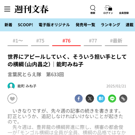
検索
ログイン
会員登録
新着
SCOOP!
電子版オリジナル
発売号一覧
ランキング
連載
#1〜
#75
#76
#77
#最新
世界にアピールしていく、そういう担い手として
の横綱（山内昌之）｜能町みね子
言葉尻とらえ隊 第633回
能町 みね子
2025/02/21
いきなりですが、先々週の記事の続きを書きます。
訂正というか、追記しなければいけないことが起きた
ので。
先々週は、豊昇龍の横綱昇進に際し、横審の都倉俊
一が「モンゴル横綱は全員が全員、横綱の品格ではなか