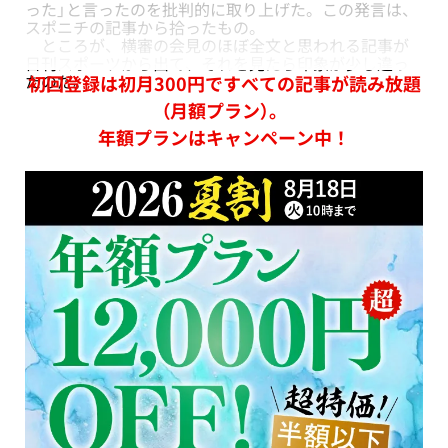
った」と言ったのを批判的に取り上げた。この発言は、
スポニチの記事から拾ったもの。
ところが、横審の会見のほぼ全文と思われる記事が
日刊スポーツから出て、それを見たら印象が少し違っ
たのだ。
初回登録は初月300円ですべての記事が読み放題
（月額プラン）。
年額プランはキャンペーン中！