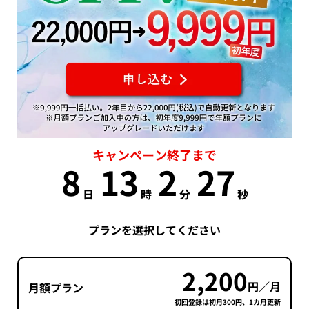
キャンペーン終了まで
8
13
2
26
日
時
分
秒
プランを選択してください
2,200
円／月
月額プラン
初回登録は初月300円、1カ月更新