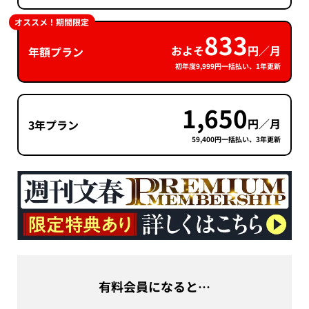
オススメ！期間限定
833
およそ
円／月
年額プラン
初年度9,999円一括払い、1年更新
1,650
円／月
3年プラン
59,400円一括払い、3年更新
有料会員になると…