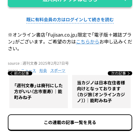
既に有料会員の方はログインして続きを読む
※オンライン書店「Fujisan.co.jp」限定で「電子版＋雑誌プラ
ン」がございます。ご希望の方は
こちらから
お申し込みくだ
さい。
source : 週刊文春 2025年2月27日号
genre :
ニュース
社会
スポーツ
前の記事
次の記事
当カジノは日本在住者様
「週刊文春」は廃刊にした
向けとなっております
方がいい（古市憲寿）｜能
（カジ旅〔オンラインカジ
町みね子
ノ〕）｜能町みね子
この連載の記事一覧を見る