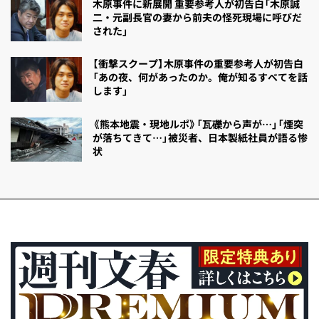
木原事件に新展開 重要参考人が初告白「木原誠
二・元副長官の妻から前夫の怪死現場に呼びだ
された」
【衝撃スクープ】木原事件の重要参考人が初告白
「あの夜、何があったのか。俺が知るすべてを話
します」
《熊本地震・現地ルポ》「瓦礫から声が…」「煙突
が落ちてきて…」被災者、日本製紙社員が語る惨
状