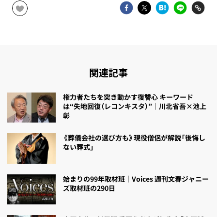
関連記事
権力者たちを突き動かす復讐心 キーワード
は“失地回復（レコンキスタ）”｜川北省吾×池上
彰
《葬儀会社の選び方も》現役僧侶が解説「後悔し
ない葬式」
始まりの99年取材班｜Voices 週刊文春ジャニー
ズ取材班の290日