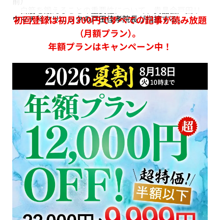
前）
白筋を鍛えることの重要性について、貴晶会戸田リ
ウマチ科クリニックの戸田佳孝院長が指摘する。
初回登録は初月300円ですべての記事が読み放題
（月額プラン）。
年額プランはキャンペーン中！