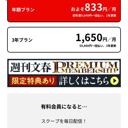
833
およそ
円／月
年額プラン
初年度9,999円一括払い、1年更新
1,650
円／月
3年プラン
59,400円一括払い、3年更新
有料会員になると…
スクープを毎日配信！