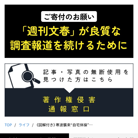
TOP
ライフ
《図解付き》寒波襲来“自宅体操”でひざ痛、腰痛に克つ！