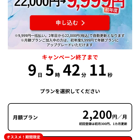
キャンペーン終了まで
9
5
42
11
日
時
分
秒
プランを選択してください
2,200
円／月
月額プラン
初回登録は初月300円、1カ月更新
オススメ！期間限定