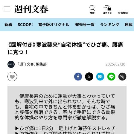
検索
ログイン
会員登録
新着
SCOOP!
電子版オリジナル
発売号一覧
ランキング
連載
《図解付き》寒波襲来“自宅体操”でひざ痛、腰痛
に克つ！
「週刊文春」編集部
2025/02/20
健康長寿のために運動が大事とわかっていて
も、寒波到来で外に出られない。そんな時で
も、自宅の中できちんと体を動かせば、ひざ痛
と腰痛を解消できる。室内で手軽にできる効果
的な体操のやり方を専門家が徹底解説する。
▶ひざ痛に1日3分 足上げと海苔缶ストレッチ
▶腹筋強化 ひざ閉め体操とゆっくりひざ抱え