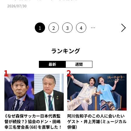
2026/07/30
…
1
2
3
4
ランキング
最新
週間
1
2
《なぜ森保サッカー日本代表監
阿川佐和子のこの人に会いたい
督が続投？》協会のドン・田嶋
ゲスト・井上芳雄（ミュージカル
幸三名誉会長（68）を直撃した！
俳優）