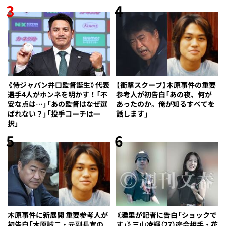
3
4
《侍ジャパン井口監督誕生》代表
【衝撃スクープ】木原事件の重要
選手4人がホンネを明かす！「不
参考人が初告白「あの夜、何が
安な点は…」「あの監督はなぜ選
あったのか。俺が知るすべてを
ばれない？」「投手コーチは一
話します」
択」
5
6
木原事件に新展開 重要参考人が
《趣里が記者に告白「ショックで
初告白「木原誠二・元副長官の
す」》三山凌輝（27）密会相手・花