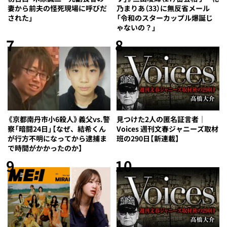
妻から前夫の怪死現場に呼びだ
乃まりあ（33）に無反省メール
された」
「令和のスターカップル爆誕じ
ゃないの？」
7
8
《京都南丹市小6殺人》義父vs.警
見つけた2人の匿名証言者｜
察「暗闘24日」【なぜ、結希くん
Voices 週刊文春ジャニーズ取材
が行方不明になってから逮捕ま
班の290日【新連載】
で時間がかかったのか】
9
10