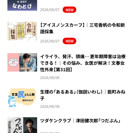
2026/08/07
NEW
【アイスノンスカーフ】｜三宅香帆の令和新
語採集
2026/08/07
NEW
イライラ、発汗、頭痛… 更年期障害は治療
できる！｜その悩み、女医が解決！文春女
性外来【第31回】
2026/08/06
生理の「あるある」（伽説いわし）｜能町みね
子
2026/08/06
ツダケンクラブ｜津田健次郎「つだぶん」