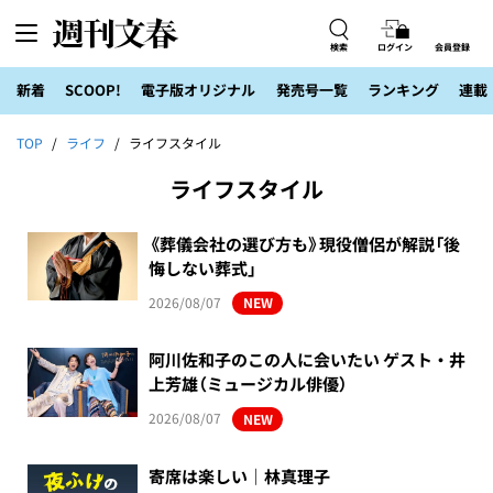
検索
ログイン
会員登録
新着
SCOOP!
電子版オリジナル
発売号一覧
ランキング
連載
TOP
ライフ
ライフスタイル
ライフスタイル
《葬儀会社の選び方も》現役僧侶が解説「後
悔しない葬式」
2026/08/07
NEW
阿川佐和子のこの人に会いたい ゲスト・井
上芳雄（ミュージカル俳優）
2026/08/07
NEW
寄席は楽しい｜林真理子