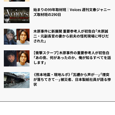
始まりの99年取材班｜Voices 週刊文春ジャニー
ズ取材班の290日
木原事件に新展開 重要参考人が初告白「木原誠
二・元副長官の妻から前夫の怪死現場に呼びだ
された」
【衝撃スクープ】木原事件の重要参考人が初告白
「あの夜、何があったのか。俺が知るすべてを話
します」
《熊本地震・現地ルポ》「瓦礫から声が…」「煙突
が落ちてきて…」被災者、日本製紙社員が語る惨
状