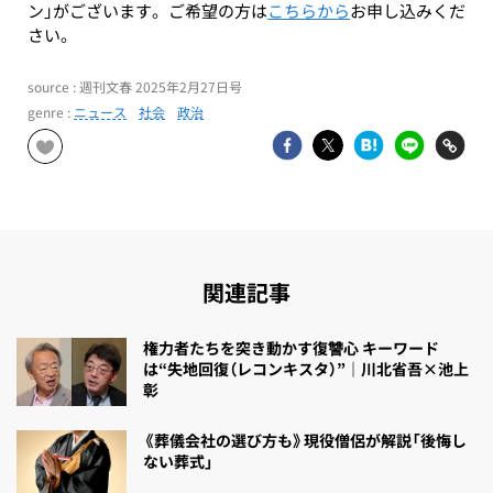
ン」がございます。ご希望の方は
こちらから
お申し込みくだ
さい。
source : 週刊文春 2025年2月27日号
genre :
ニュース
社会
政治
関連記事
権力者たちを突き動かす復讐心 キーワード
は“失地回復（レコンキスタ）”｜川北省吾×池上
彰
《葬儀会社の選び方も》現役僧侶が解説「後悔し
ない葬式」