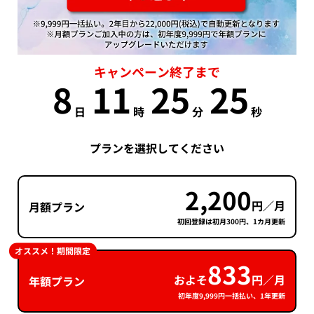
キャンペーン終了まで
8
11
25
25
日
時
分
秒
プランを選択してください
2,200
円／月
月額プラン
初回登録は初月300円、1カ月更新
オススメ！期間限定
833
およそ
円／月
年額プラン
初年度9,999円一括払い、1年更新