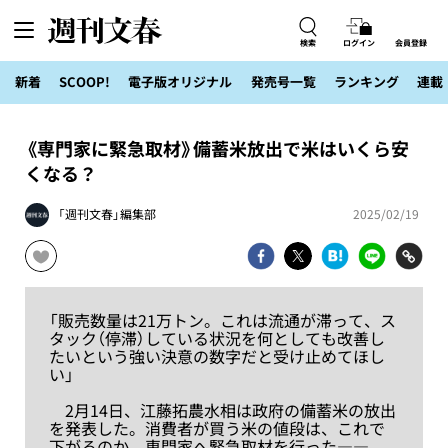
検索
ログイン
会員登録
新着
SCOOP!
電子版オリジナル
発売号一覧
ランキング
連載
《専門家に緊急取材》備蓄米放出で米はいくら安
くなる？
「週刊文春」編集部
2025/02/19
「販売数量は21万トン。これは流通が滞って、ス
タック（停滞）している状況を何としても改善し
たいという強い決意の数字だと受け止めてほし
い」
2月14日、江藤拓農水相は政府の備蓄米の放出
を発表した。消費者が買う米の値段は、これで
下がるのか。専門家へ緊急取材を行った――。