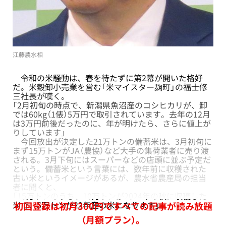
江藤農水相
令和の米騒動は、春を待たずに第2幕が開いた格好
だ。米穀卸小売業を営む「米マイスター麹町」の福士修
三社長が嘆く。
「2月初旬の時点で、新潟県魚沼産のコシヒカリが、卸
では60kg（1俵）5万円で取引されています。去年の12月
は3万円前後だったのに、年が明けたら、さらに値上が
りしています」
今回放出が決定した21万トンの備蓄米は、3月初旬に
まず15万トンがJA（農協）など大手の集荷業者に売り渡
される。3月下旬にはスーパーなどの店頭に並ぶ予定だ
という。備蓄米という言葉には、数年前に収穫された
古い米というイメージがあるが、農水省農産局の担当
者に聞くと、
「15万トンのうち、10万トンが2024年の秋に収穫した
米で、5万トンが23年産の米になります」
初回登録は初月300円ですべての記事が読み放題
（月額プラン）。