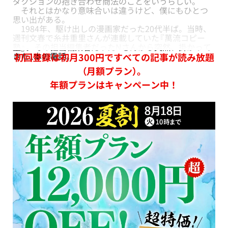
ダクションの抱き合わせ商法のことをいうらしい。
それとはかなり意味合いは違うけど、僕にもひとつ
思い出がある。
1984年、駆け出しの漫画家だった20代半ば。当時、
週刊文春で糸井重里さんが連載していた『萬流コピー
塾』。その担当編集者だったNさんから突然、掛かって
きた1本の電話。
初回登録は初月300円ですべての記事が読み放題
（月額プラン）。
年額プランはキャンペーン中！