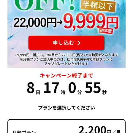
キャンペーン終了まで
8
17
0
54
日
時
分
秒
プランを選択してください
2,200
円／月
月額プラン