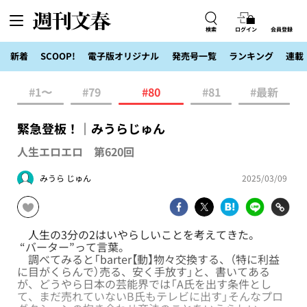
検索
ログイン
会員登録
新着
SCOOP!
電子版オリジナル
発売号一覧
ランキング
連載
#1〜
#79
#80
#81
#最新
緊急登板！｜みうらじゅん
人生エロエロ 第620回
みうら じゅん
2025/03/09
人生の3分の2はいやらしいことを考えてきた。
“バーター”って言葉。
調べてみると「barter【動】物々交換する、（特に利益
に目がくらんで）売る、安く手放す」と、書いてある
が、どうやら日本の芸能界では「A氏を出す条件とし
て、まだ売れていないB氏もテレビに出す」そんなプロ