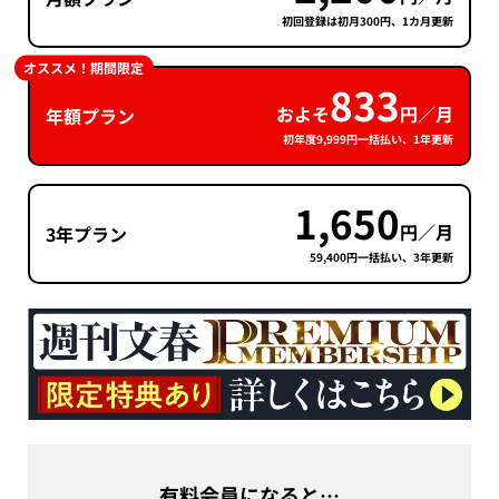
初回登録は初月300円、1カ月更新
オススメ！期間限定
833
およそ
円／月
年額プラン
初年度9,999円一括払い、1年更新
1,650
円／月
3年プラン
59,400円一括払い、3年更新
有料会員になると…