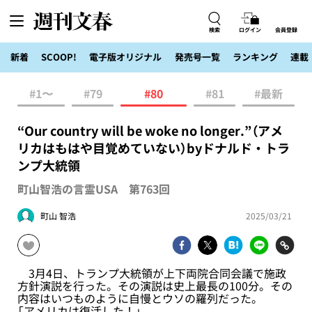
検索
ログイン
会員登録
新着
SCOOP!
電子版オリジナル
発売号一覧
ランキング
連載
#1〜
#79
#80
#81
#最新
“Our country will be woke no longer.”（アメ
リカはもはや目覚めていない）byドナルド・トラ
ンプ大統領
町山智浩の言霊USA 第763回
町山 智浩
2025/03/21
3月4日、トランプ大統領が上下両院合同会議で施政
方針演説を行った。その演説は史上最長の100分。その
内容はいつものように自慢とウソの羅列だった。
「アメリカは復活した！」