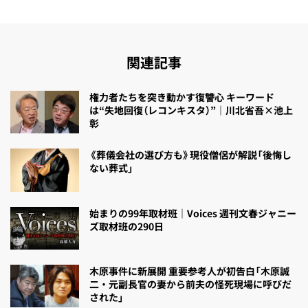
関連記事
権力者たちを突き動かす復讐心 キーワード
は“失地回復（レコンキスタ）”｜川北省吾×池上
彰
《葬儀会社の選び方も》現役僧侶が解説「後悔し
ない葬式」
始まりの99年取材班｜Voices 週刊文春ジャニー
ズ取材班の290日
木原事件に新展開 重要参考人が初告白「木原誠
二・元副長官の妻から前夫の怪死現場に呼びだ
された」