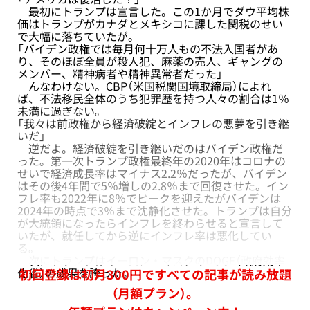
最初にトランプは宣言した。この1か月でダウ平均株
価はトランプがカナダとメキシコに課した関税のせい
で大幅に落ちていたが。
「バイデン政権では毎月何十万人もの不法入国者があ
り、そのほぼ全員が殺人犯、麻薬の売人、ギャングの
メンバー、精神病者や精神異常者だった」
んなわけない。CBP（米国税関国境取締局）によれ
ば、不法移民全体のうち犯罪歴を持つ人々の割合は1％
未満に過ぎない。
「我々は前政権から経済破綻とインフレの悪夢を引き継
いだ」
逆だよ。経済破綻を引き継いだのはバイデン政権だ
った。第一次トランプ政権最終年の2020年はコロナの
せいで経済成長率はマイナス2.2％だったが、バイデン
はその後4年間で5％増しの2.8％まで回復させた。イン
フレ率も2022年に8％でピークを迎えたがバイデンは
2024年の時点で3％まで沈静化させた。トランプは自分
が大統領になったらインフレを終わらせると宣言して
いたが、就任してから逆にインフレ率は悪化してい
る。
次にトランプはイーロン・マスクのDOGE（政府効率
化省）の成果を誇った。
初回登録は初月300円ですべての記事が読み放題
（月額プラン）。