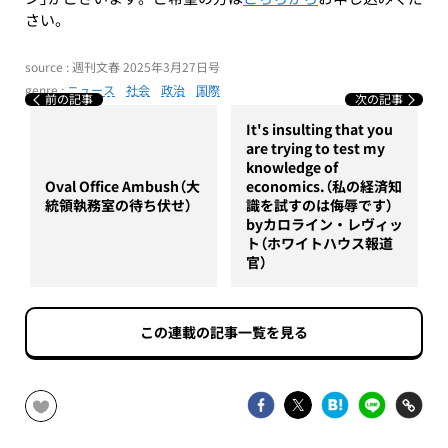
さい。
source : 週刊文春 2025年3月27日号
genre :
ニュース
社会
政治
国際
前の記事
次の記事
It's insulting that you
are trying to test my
knowledge of
Oval Office Ambush（大
economics.（私の経済知
統領執務室の待ち伏せ）
識を試すのは侮辱です）
byカロライン・レヴィッ
ト（ホワイトハウス報道
官）
この連載の記事一覧を見る