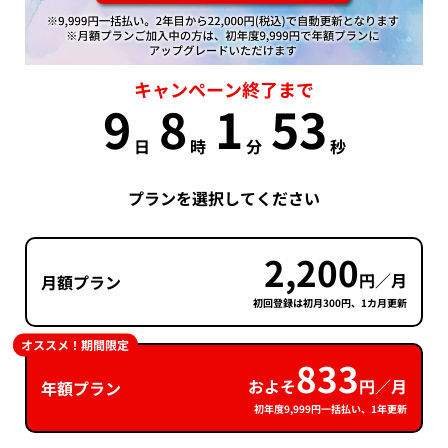
キャンペーン終了まで
9
8
1
53
日
時
分
秒
プランを選択してください
2,200
円／月
月額プラン
初回登録は初月300円、1カ月更新
オススメ！期間限定
833
およそ
円／月
年額プラン
初年度9,999円一括払い、1年更新