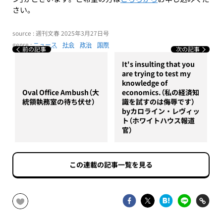
さい。
source : 週刊文春 2025年3月27日号
genre :
ニュース
社会
政治
国際
前の記事
次の記事
It's insulting that you
are trying to test my
knowledge of
Oval Office Ambush（大
economics.（私の経済知
統領執務室の待ち伏せ）
識を試すのは侮辱です）
byカロライン・レヴィッ
ト（ホワイトハウス報道
官）
この連載の記事一覧を見る