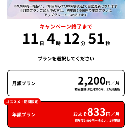
キャンペーン終了まで
11
4
12
51
日
時
分
秒
プランを選択してください
2,200
円／月
月額プラン
初回登録は初月300円、1カ月更新
オススメ！期間限定
833
およそ
円／月
年額プラン
初年度9,999円一括払い、1年更新