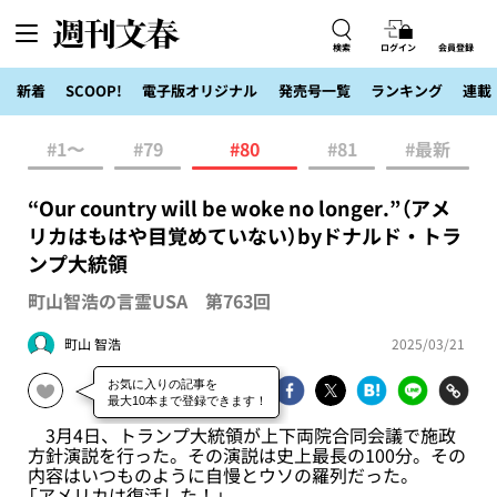
検索
ログイン
会員登録
新着
SCOOP!
電子版オリジナル
発売号一覧
ランキング
連載
#1〜
#79
#80
#81
#最新
“Our country will be woke no longer.”（アメ
リカはもはや目覚めていない）byドナルド・トラ
ンプ大統領
町山智浩の言霊USA 第763回
町山 智浩
2025/03/21
3月4日、トランプ大統領が上下両院合同会議で施政
方針演説を行った。その演説は史上最長の100分。その
内容はいつものように自慢とウソの羅列だった。
「アメリカは復活した！」