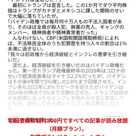
最初にトランプは宣言した。この1か月でダウ平均株
価はトランプがカナダとメキシコに課した関税のせい
で大幅に落ちていたが。
「バイデン政権では毎月何十万人もの不法入国者があ
り、そのほぼ全員が殺人犯、麻薬の売人、ギャングの
メンバー、精神病者や精神異常者だった」
んなわけない。CBP（米国税関国境取締局）によれ
ば、不法移民全体のうち犯罪歴を持つ人々の割合は1％
未満に過ぎない。
「我々は前政権から経済破綻とインフレの悪夢を引き継
いだ」
逆だよ。経済破綻を引き継いだのはバイデン政権だ
った。第一次トランプ政権最終年の2020年はコロナの
せいで経済成長率はマイナス2.2％だったが、バイデン
はその後4年間で5％増しの2.8％まで回復させた。イン
フレ率も2022年に8％でピークを迎えたがバイデンは
2024年の時点で3％まで沈静化させた。トランプは自分
が大統領になったらインフレを終わらせると宣言して
いたが、就任してから逆にインフレ率は悪化してい
る。
次にトランプはイーロン・マスクのDOGE（政府効率
化省）の成果を誇った。
初回登録は初月300円ですべての記事が読み放題
（月額プラン）。