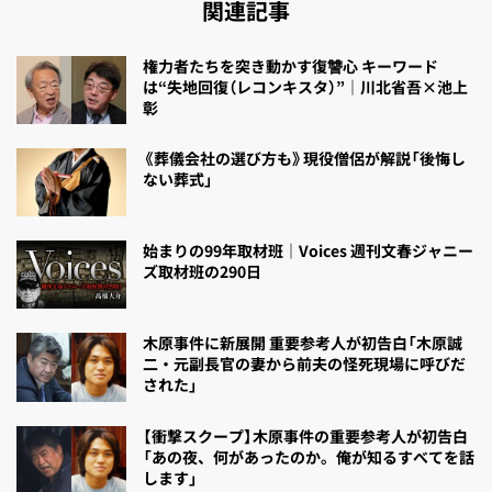
関連記事
権力者たちを突き動かす復讐心 キーワード
は“失地回復（レコンキスタ）”｜川北省吾×池上
彰
《葬儀会社の選び方も》現役僧侶が解説「後悔し
ない葬式」
始まりの99年取材班｜Voices 週刊文春ジャニー
ズ取材班の290日
木原事件に新展開 重要参考人が初告白「木原誠
二・元副長官の妻から前夫の怪死現場に呼びだ
された」
【衝撃スクープ】木原事件の重要参考人が初告白
「あの夜、何があったのか。俺が知るすべてを話
します」