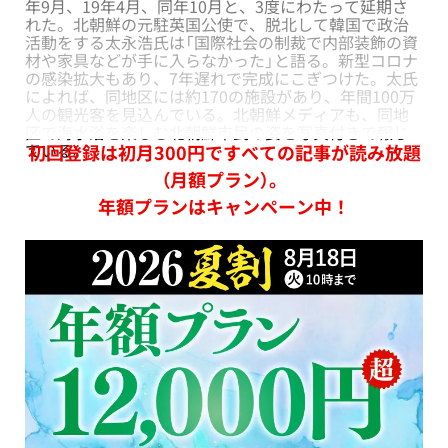
年9月、19年4月、同年10月と、3度にわたって延期さ
れた。北朝鮮の元駐英国公使で、脱北して韓国で政治
活動をする太永浩氏は「国際社会の制裁で内部装飾の資
材や家具などが手に入らなかった」と語る。新型コロナ
の感染拡大もあり、7年遅れで完成にこぎつけた。太氏
によれば、同地区には約170の施設があり、年間100万
人の観光客を見込んでいる。北朝鮮メディアも、同地
区で海水浴を楽しむ北朝鮮市民の姿を写真付きで報じ
ている。
初回登録は初月300円ですべての記事が読み放題
（月額プラン）。
年額プランはキャンペーン中！