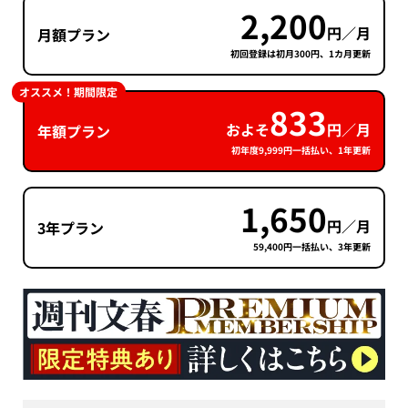
2,200
円／月
月額プラン
初回登録は初月300円、1カ月更新
オススメ！期間限定
833
およそ
円／月
年額プラン
初年度9,999円一括払い、1年更新
1,650
円／月
3年プラン
59,400円一括払い、3年更新