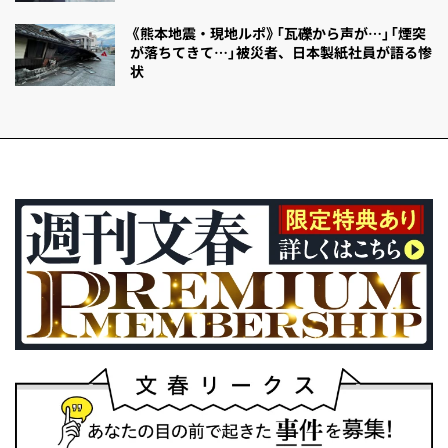
《熊本地震・現地ルポ》「瓦礫から声が…」「煙突
が落ちてきて…」被災者、日本製紙社員が語る惨
状