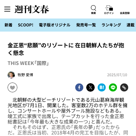
検索
ログイン
会員登録
新着
SCOOP!
電子版オリジナル
発売号一覧
ランキング
連載
金正恩“悲願”のリゾートに 在日朝鮮人たちが抱
く懸念
THIS WEEK「国際」
牧野 愛博
2025/07/10
北朝鮮の大型ビーチリゾートである元山葛麻海岸観
光地区が7月1日、開業した。客室数2万のホテル群を擁
し、コンサートホールや屋外プール施設などもある。
竣工式に家族で出席し、テープカットを行った金正恩
総書記は「今年最も大きな成果の一つ」と喜んだ。
それもそのはず、正恩氏の「長年の夢」だったから
だ。正恩氏は当初、2018年4月の完工を目指したが、同