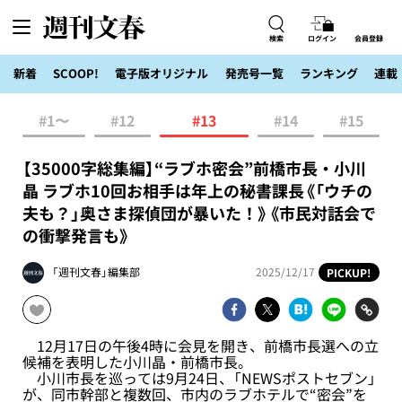
検索
ログイン
会員登録
新着
SCOOP!
電子版オリジナル
発売号一覧
ランキング
連載
#1〜
#12
#13
#14
#15
【35000字総集編】“ラブホ密会”前橋市長・小川
晶 ラブホ10回お相手は年上の秘書課長《「ウチの
夫も？」奥さま探偵団が暴いた！》《市民対話会で
の衝撃発言も》
「週刊文春」編集部
2025/12/17
PICKUP!
12月17日の午後4時に会見を開き、前橋市長選への立
候補を表明した小川晶・前橋市長。
小川市長を巡っては9月24日、「NEWSポストセブン」
が、同市幹部と複数回、市内のラブホテルで“密会”を