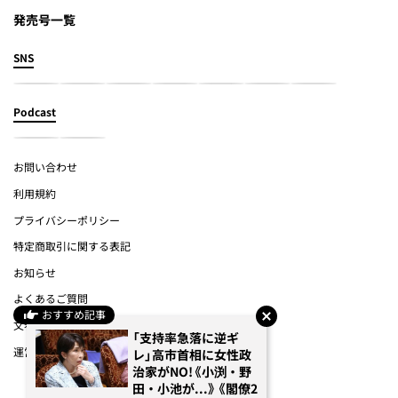
発売号一覧
SNS
Podcast
お問い合わせ
利用規約
プライバシーポリシー
特定商取引に関する表記
お知らせ
よくあるご質問
おすすめ記事
文春オンライン
「支持率急落に逆ギ
運営会社
レ」高市首相に女性政
治家がNO!《小渕・野
田・小池が...》《閣僚2
(c) Bungeishunju Ltd.