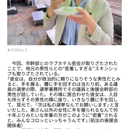
本人SNSより
今回、市幹部とのラブホテル密会が取りざたされた
ことで、地元の男性らとの“密着しすぎる”スキンシッ
プも取りざたされている。
「彼女は、自分が政治的に頼りになりそうな男性だとみ
ると、手を握る、腰に手を回すのは当たり前。ある議
員の選挙の際、選挙事務所でその議員と後援会幹部の
男性が話していた。その場に居合わせた彼女は、人目
も憚らずその男性の隣に座り、いきなり腰に手を回し
て、耳元で、『次は私の選挙なんでお願いします』と言
いだした。奥さん以外の女性に手を握られるなんて何
十年ぶりみたいな年輩の方がこのように“密着”される
と、みんなコロッといっちゃうんです」（前出の後援会
関係者）