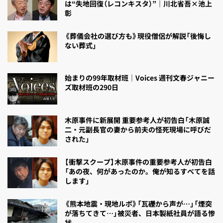
は“失地回復（レコンキスタ）”｜川北省吾×池上
彰
《葬儀会社の選び方も》現役僧侶が解説「後悔し
ない葬式」
始まりの99年取材班｜Voices 週刊文春ジャニー
ズ取材班の290日
木原事件に新展開 重要参考人が初告白「木原誠
二・元副長官の妻から前夫の怪死現場に呼びだ
された」
【衝撃スクープ】木原事件の重要参考人が初告白
「あの夜、何があったのか。俺が知るすべてを話
します」
《熊本地震・現地ルポ》「瓦礫から声が…」「煙突
が落ちてきて…」被災者、日本製紙社員が語る惨
状