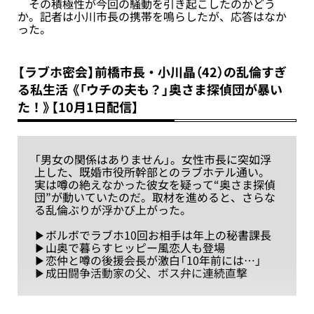
その積極性が今回の騒動を引き起こしたのかどう
か。記者は小川市長の携帯を鳴らしたが、応答はなか
った。
【ラブホ密会】前橋市長・小川晶（42）の乱倫すぎ
る私生活 《「ウチの夫も？」奥さま探偵団が暴い
た！》【10月1日配信】
「男女の関係はありません」。女性市長に突如浮
上した、既婚市役所幹部とのラブホテル通い。
実は噂の絶えなかった彼女を疑って“奥さま探偵
団”が動いていたのだ。取材を進めると、さらな
る乱倫ぶりが浮かび上がった。
▶︎ボルボでラブホ10回お相手は年上の秘書課長
▶︎山奥で暮らすヒッピー風恋人も登場
▶︎恋仲と噂の後援会長が激白「10年前には…」
▶︎成田闘争活動家の父、ボス弁に連続直撃