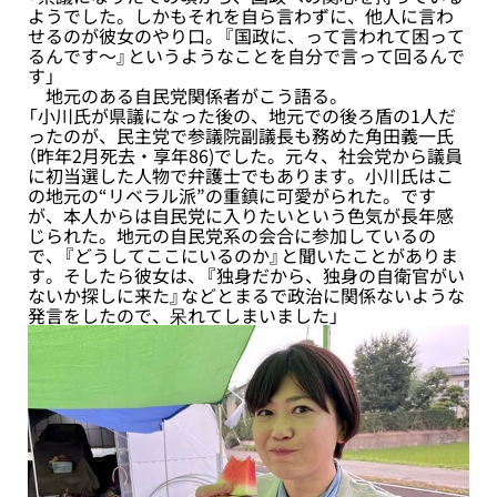
ようでした。しかもそれを自ら言わずに、他人に言わ
せるのが彼女のやり口。『国政に、って言われて困って
るんです～』というようなことを自分で言って回るんで
す」
地元のある自民党関係者がこう語る。
「小川氏が県議になった後の、地元での後ろ盾の1人だ
ったのが、民主党で参議院副議長も務めた角田義一氏
（昨年2月死去・享年86)でした。元々、社会党から議員
に初当選した人物で弁護士でもあります。小川氏はこ
の地元の“リベラル派”の重鎮に可愛がられた。です
が、本人からは自民党に入りたいという色気が長年感
じられた。地元の自民党系の会合に参加しているの
で、『どうしてここにいるのか』と聞いたことがありま
す。そしたら彼女は、『独身だから、独身の自衛官がい
ないか探しに来た』などとまるで政治に関係ないような
発言をしたので、呆れてしまいました」