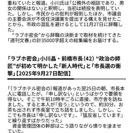
重ねていたと報道。小川氏は「公務外の相談であり、男
女の関係はない」と釈明し、当初は続投を表明してい
た。しかし、市民からの批判が殺到したほか、市議会
の主要会派が不信任決議案を提出する構えを見せたこ
とから、市政の混乱を避けるとして11月27日に辞職し
た。
“ラブホ密会”から辞職の決断まで取材を続けてきた
「週刊文春」の計35000字超えの総集編をお届けする。
「ラブホ密会」小川晶・前橋市長（42） “政治の師
匠”が初めて明かした「新人時代」と「市長選の衝
撃」【2025年9月27日配信】
「（ラブホテル密会の）報道があった翌25日の朝、市長本
人に電話したが、『申し訳ない』というばかりで要領を
得ない。そこで午前10時半ごろに直接、市庁舎を訪ね
ました。すると本人が『会う』というので、約30分、お
茶も出されず市長室で立ち話をしました。しかし、こ
こでも市長は『申し訳ないです』、『猛反省しています』
と繰り返すばかりだった」
資金管理団体の幹部はこう語りながら憤りを滲ませ
ていた。