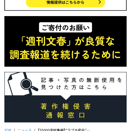
TOP
ニュース
【35000字総集編】“ラブホ密会”前橋市長・小川晶 ラブホ10回お相手は年上の秘書課長《「ウチの夫も？」奥さま探偵団が暴いた！》《市民対話会での衝撃発言も》