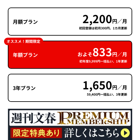
2,200
円／月
月額プラン
初回登録は初月300円、1カ月更新
オススメ！期間限定
833
およそ
円／月
年額プラン
初年度9,999円一括払い、1年更新
1,650
円／月
3年プラン
59,400円一括払い、3年更新