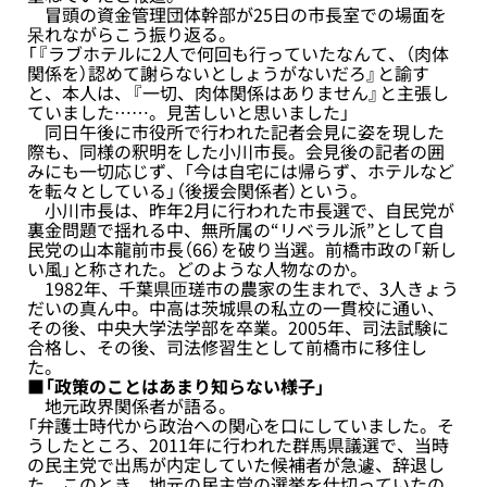
冒頭の資金管理団体幹部が25日の市長室での場面を
呆れながらこう振り返る。
「『ラブホテルに2人で何回も行っていたなんて、（肉体
関係を）認めて謝らないとしょうがないだろ』と諭す
と、本人は、『一切、肉体関係はありません』と主張し
ていました……。見苦しいと思いました」
同日午後に市役所で行われた記者会見に姿を現した
際も、同様の釈明をした小川市長。会見後の記者の囲
みにも一切応じず、「今は自宅には帰らず、ホテルなど
を転々としている」（後援会関係者）という。
小川市長は、昨年2月に行われた市長選で、自民党が
裏金問題で揺れる中、無所属の“リベラル派”として自
民党の山本龍前市長（66）を破り当選。前橋市政の「新し
い風」と称された。どのような人物なのか。
1982年、千葉県匝瑳市の農家の生まれで、3人きょう
だいの真ん中。中高は茨城県の私立の一貫校に通い、
その後、中央大学法学部を卒業。2005年、司法試験に
合格し、その後、司法修習生として前橋市に移住し
た。
■「政策のことはあまり知らない様子」
地元政界関係者が語る。
「弁護士時代から政治への関心を口にしていました。そ
うしたところ、2011年に行われた群馬県議選で、当時
の民主党で出馬が内定していた候補者が急遽、辞退し
た。このとき、地元の民主党の選挙を仕切っていたの