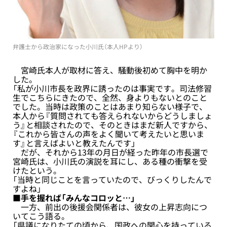
弁護士から政治家になった小川氏（本人HPより）
宮崎氏本人が取材に答え、騒動後初めて胸中を明か
した。
「私が小川市長を政界に誘ったのは事実です。司法修習
生でこちらにきたので、全然、身よりもないとのこと
でした。当時は政策のことはあまり知らない様子で、
本人から『質問されても答えられないからどうしましょ
う』と相談されたので、そのときはまだ新人ですから、
『これから皆さんの声をよく聞いて考えたいと思いま
す』と言えばよいと教えたんです」
だが、それから13年の月日が経った昨年の市長選で
宮崎氏は、小川氏の演説を耳にし、ある種の衝撃を受
けたという。
「当時と同じことを言っていたので、びっくりしたんで
すよね」
■手を握れば「みんなコロッと…」
一方、前出の後援会関係者は、彼女の上昇志向につ
いてこう語る。
「県議になりたての頃から、国政への関心を持っている