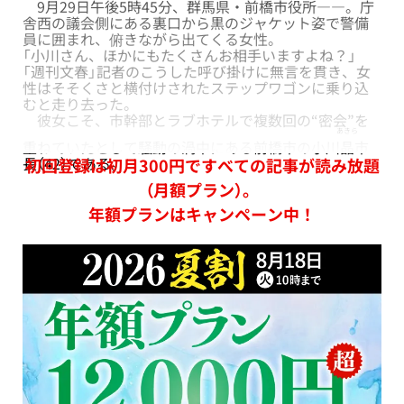
9月29日午後5時45分、群馬県・前橋市役所――。庁
舎西の議会側にある裏口から黒のジャケット姿で警備
員に囲まれ、俯きながら出てくる女性。
「小川さん、ほかにもたくさんお相手いますよね？」
「週刊文春」記者のこうした呼び掛けに無言を貫き、女
性はそそくさと横付けされたステップワゴンに乗り込
むと走り去った。
彼女こそ、市幹部とラブホテルで複数回の“密会”を
あきら
重ねていたとして騒動の渦中にある前橋市の小川
晶
市
長（42）である。
初回登録は初月300円ですべての記事が読み放題
（月額プラン）。
年額プランはキャンペーン中！