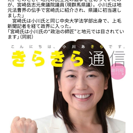
が、宮崎岳志元衆議院議員（現群馬県議）。小川氏は地
元法曹界の伝手で宮崎氏に紹介され、県議に初当選し
ました」
宮崎氏は小川氏と同じ中央大学法学部出身で、上毛
新聞記者を経て政界に入った。
「宮崎氏は小川氏の“政治の師匠”と地元では目されてい
ます」（同前）