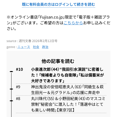
既に有料会員の方はログインして続きを読む
※オンライン書店「Fujisan.co.jp」限定で「電子版＋雑誌プラ
ン」がございます。ご希望の方は
こちらから
お申し込みくだ
さい。
source : 週刊文春 2026年2月12日号
genre :
ニュース
社会
政治
他の記事を読む
小泉進次郎（44）“我田引水演説”に密着し
た！「候補者よりも自衛隊」「私は備蓄米が
大好きであります」
神出鬼没の安倍昭恵夫人（63）「同級生＆萩
生田光一＆元グラドル」の応援に奔走中
丸川珠代（55）＆小野田紀美（43）のマスコミ
禁制”秘密会”に潜入した！「落選中はとて
も楽しい時間」【東京7区】