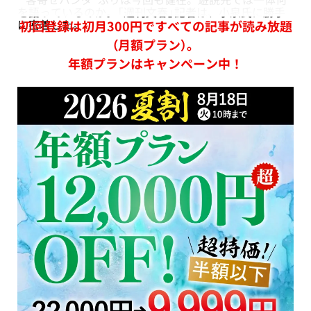
を語っているのか。「週刊文春」記者は、小泉氏に勝手
に密着した。
初回登録は初月300円ですべての記事が読み放題
（月額プラン）。
年額プランはキャンペーン中！