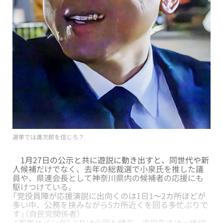
選挙では進次郎を信じろ？
1月27日の公示と共に遊説に動き出すと、同世代や新
人候補だけでなく、去年の総裁選で小泉氏を推した議
員や、県連会長として神奈川県内の候補者の応援にも
駆けつけている。
「党役員陣が応援演説に出向くのは1日1〜2カ所ほどが
多い中、公務を挟みながら5カ所近くを回る多忙ぶりで
す」（自民党関係者）
“客寄せパンダ”ぶりは今回も健在。遊説先では一体何