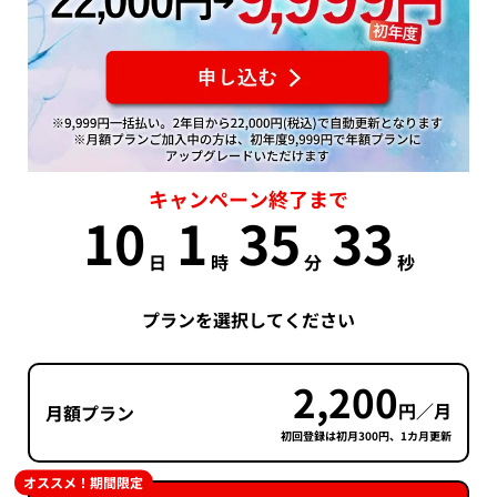
キャンペーン終了まで
10
1
35
33
日
時
分
秒
プランを選択してください
2,200
円／月
月額プラン
初回登録は初月300円、1カ月更新
オススメ！期間限定