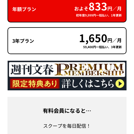
833
およそ
円／月
年額プラン
初年度9,999円一括払い、1年更新
1,650
円／月
3年プラン
59,400円一括払い、3年更新
有料会員になると…
スクープを毎日配信！