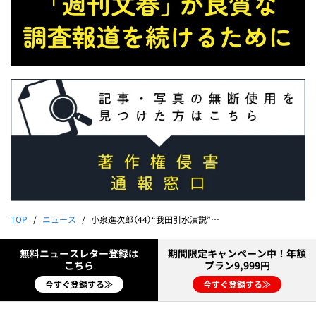
TOP
ニュース
小泉進次郎（44）“我田引水演説”に密着した！「候補者よりも自衛隊」「私は備蓄米が大好きであります」
無料ニュースレター登録は
期間限定キャンペーン中！年額
こちら
プラン9,999円
今すぐ登録する≫
今すぐ登録する≫