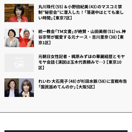
丸川珠代（55）＆小野田紀美（43）のマスコミ禁
制”秘密会”に潜入した！「落選中はとても楽し
い時間」【東京7区】
統一教会「TM文書」が絶賛・山田美樹（51）vs.神
谷宗幣が寵愛する元ナース・吉川里奈（38）【東
京1区】
元朝日女性記者・梶原みずほの華麗経歴とモヤ
モヤ会話《演説は玉木代表頼みで…》【東京10
区】
れいわ 大石晃子（48）が杉田水脈（58）に宣戦布告
「国民舐めてんのか」【大阪5区】