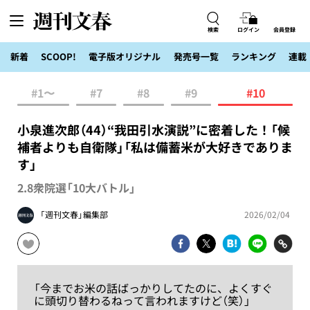
検索
ログイン
会員登録
新着
SCOOP!
電子版オリジナル
発売号一覧
ランキング
連載
#1〜
#7
#8
#9
#10
小泉進次郎（44）“我田引水演説”に密着した！「候
補者よりも自衛隊」「私は備蓄米が大好きでありま
す」
2.8衆院選「10大バトル」
「週刊文春」編集部
2026/02/04
「今までお米の話ばっかりしてたのに、よくすぐ
に頭切り替わるねって言われますけど（笑）」