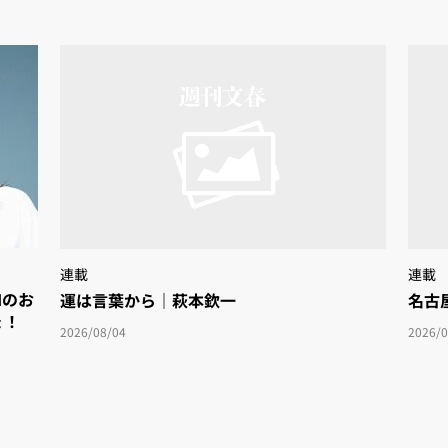
連載
連載
Iのお
運は言葉から｜萩本欽一
名古
ょ！
2026/08/04
2026/0