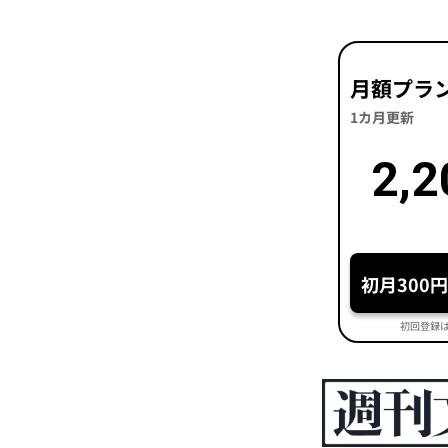
月額プラ
1カ月更新
2,2
初月300
初回登録は