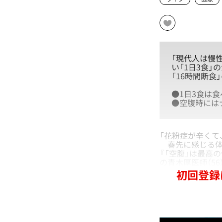
「現代人は慢
い「1日3食
「16時間断
●1日3食は
●空腹時には
「花粉症が辛くて
春先に感じる体
『「空腹」は最高
の青木厚医師（5
初回登録