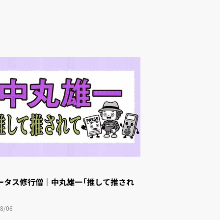
ータス修行僧｜中丸雄一「推して推され
8/06