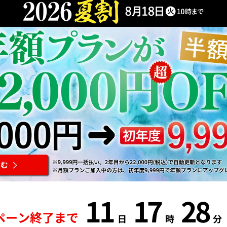
11
17
28
ペーン終了まで
日
時
分