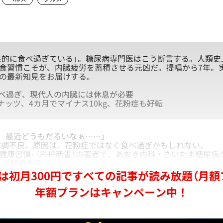
性的に食べ過ぎている」。糖尿病専門医はこう断言する。人類史
」の食習慣こそが、内臓疲労を蓄積させる元凶だ。提唱から7年。
食」の最新知見をお届けする。
食べ過ぎ、現代人の内臓には休息が必要
ナッツ、4カ月でマイナス10kg、花粉症も好転
、最近どうもだるいなぁ……」
調不良、原因は、花粉症ではなく食べ過ぎかもしれない。
の健康習慣』（PHP新書）の著者で、あおき内科・さいたま糖尿
6）が解説する。
は初月300円ですべての記事が読み放題（月額
年額プランはキャンペーン中！