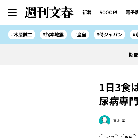
新着
SCOOP!
電子
#木原誠二
#熊本地震
#皇室
#侍ジャパン
#
期間
1日3食
尿病専門
青木 厚
ライフ
医療