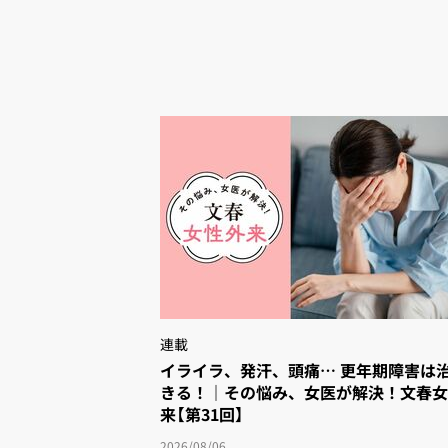
連載
イライラ、発汗、頭痛… 更年期障害は治
きる！｜その悩み、女医が解決！文春
来【第31回】
2026/08/06