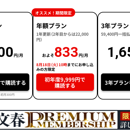
オススメ！期間限定
ン
年額プラン
3年プラン
1年更新（2年目からは22,000
59,400円一
円）
00
833
1,6
円/月
およそ
円/月
8月18日（火）10時
までにお申し込
みの方限定
初年度9,999円で
円で購読する
3年プラン
購読する
初月300円