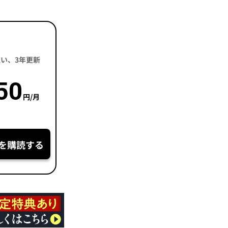
括払い、3年更新
50
円/月
を購読する