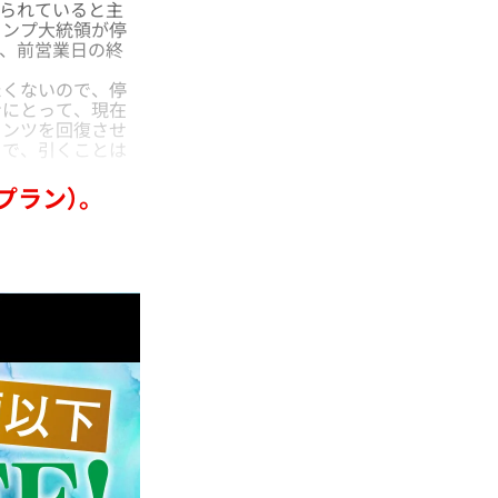
められていると主
ランプ大統領が停
は、前営業日の終
くないので、停
ンにとって、現在
メンツを回復させ
まで、引くことは
プラン）。