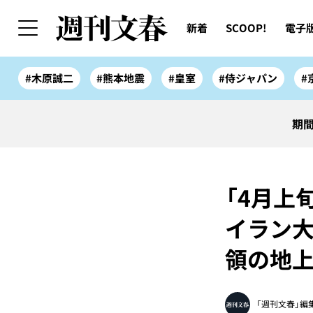
新着
SCOOP!
電子
#木原誠二
#熊本地震
#皇室
#侍ジャパン
#
期間
「4月上
イラン大
領の地上
「週刊文春」編