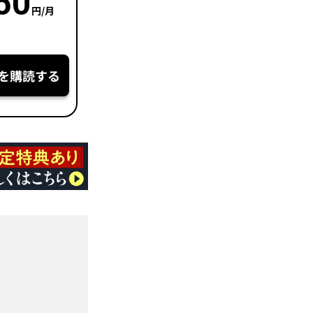
50
円/月
を購読する