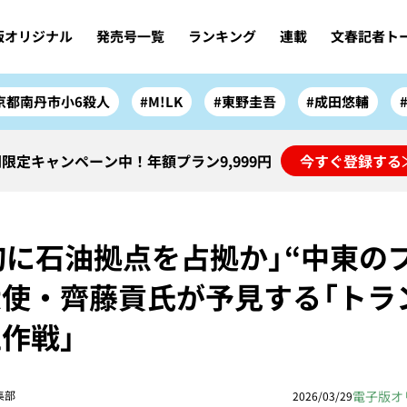
版オリジナル
発売号一覧
ランキング
連載
文春記者ト
京都南丹市小6殺人
#M!LK
#東野圭吾
#成田悠輔
限定キャンペーン中！年額プラン9,999円
今すぐ登録する
旬に石油拠点を占拠か」“中東の
使・齊藤貢氏が予見する「トラ
作戦」
電子版オ
集部
2026/03/29