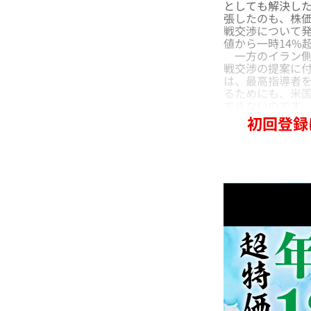
としても解決した
張したのも、株
戦交渉について発
値から一時14%
一方のイラン側
戦交渉の提案に
は、最高指導者
るためにも、米
できないのです
初回登録