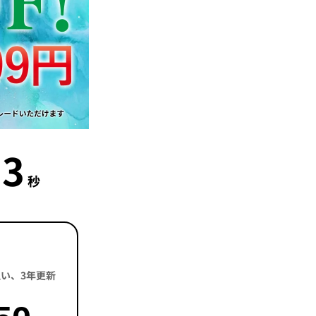
2
秒
括払い、3年更新