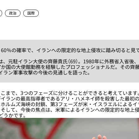
政治
国際
、60％の確率で、イランへの限定的な地上侵攻に踏み切ると見
、元駐イラン大使の齊藤貢氏（69）。1980年に外務省入省後
7か国の大使館勤務を経験したプロフェッショナルだ。その齊
イラン軍事攻撃の今後の見通しを語った。
こまで、3つのフェーズに分けることができると考えています
がイランの最高指導者であるアリ・ハメネイ師を殺害した最初の
るホルムズ海峡の封鎖、第3フェーズが米・イスラエルによるイ
そして、今後の焦点は、米軍によるイランへの限定的な地上侵
どうかです。