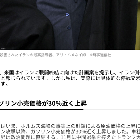
殺害されたイランの最高指導者、アリ・ハメネイ師 ©時事通信社
で、米国はイランに戦闘終結に向けた計画案を提示し、イラン側
たと報じられています。しかし私は、実際には具体的な停戦交
ます。
ソリン小売価格が30％近く上昇
はいま、ホルムズ海峡の事実上の封鎖による原油価格の上昇に
ン攻撃以降、ガソリン小売価格が30％近く上昇しました。車
昇は政治問題に直結する。11月に中間選挙を控えたトランプ