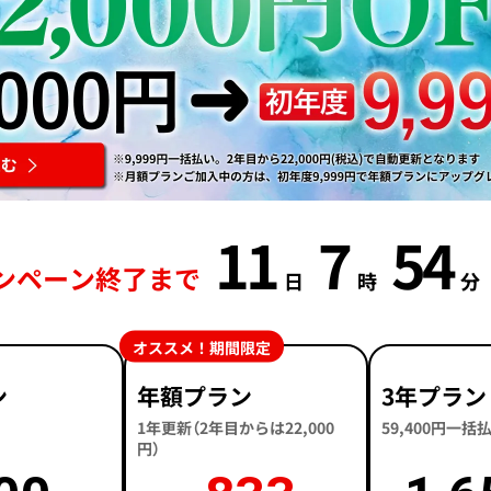
11
7
54
ンペーン終了まで
日
時
分
オススメ！期間限定
ン
年額プラン
3年プラン
1年更新（2年目からは22,000
59,400円一
円）