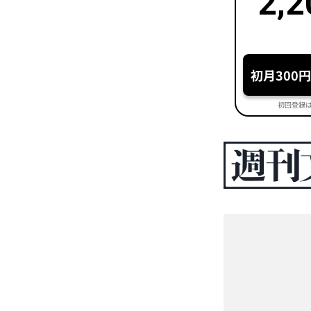
2,2
初月300
初回登録は