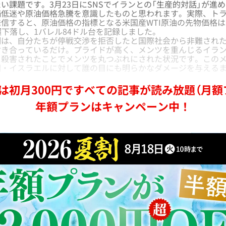
い課題です。3月23日にSNSでイランとの「生産的対話」が進
価低迷や原油価格急騰を意識したものと思われます。実際、ト
信すると、原油価格の指標となる米国産WTI原油の先物価格
超下落し、1バレル84ドル台を記録しました。
は、自分たちが停戦交渉を拒否したと国際社会から非難された
付き合っているだけ。プライドが高く、メンツを重んじるイラ
を殺害されたことでメンツを丸つぶれにされた状況です。この
国・イスラエルに対して誰の目にも明らかなダメージを与える
。
は初月300円ですべての記事が読み放題（月額
年額プランはキャンペーン中！