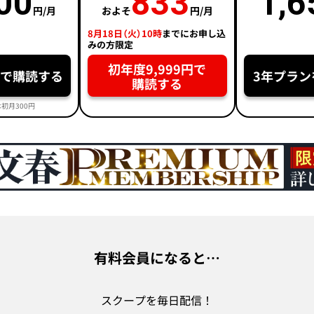
00
833
1,6
円/月
およそ
円/月
8月18日（火）10時
までにお申し込
みの方限定
初年度9,999円で
円で購読する
3年プラン
購読する
初月300円
有料会員になると…
スクープを毎日配信！