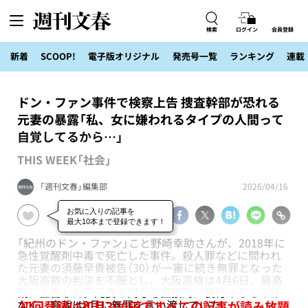
検索
ログイン
会員登録
新着
SCOOP!
電子版オリジナル
発売号一覧
ランキング
連載
ドン・ファン事件で検察上告 捜査幹部が恐れる
元妻の暴露「私、女に嫌われるタイプの人間って
自覚してるから…」
THIS WEEK「社会」
「週刊文春」編集部
2026/04/16
「紀州のドン・ファン」こと野崎幸助さんが、2018年に
急性覚醒剤中毒で死亡した事件。殺人罪などに問われ
た元妻の須藤早貴被告（30）が一審に続き無罪となった
大阪高裁の判決を不服とし、大阪高検は4月6日、最高
裁に上告した。元妻の関与を直接的に裏付けるものは
なく、高裁は3月に無罪を言い渡していた。
初回登録は初月300円ですべての記事が読み放題