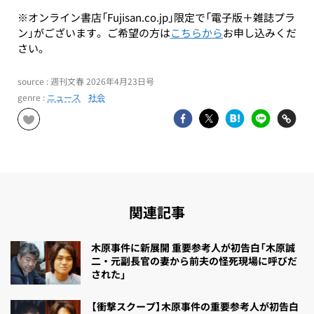
※オンライン書店「Fujisan.co.jp」限定で「電子版＋雑誌プラ
ン」がございます。ご希望の方は
こちらから
お申し込みくだ
さい。
source : 週刊文春 2026年4月23日号
genre :
ニュース
社会
関連記事
木原事件に新展開 重要参考人が初告白「木原誠
二・元副長官の妻から前夫の怪死現場に呼びだ
された」
【衝撃スクープ】木原事件の重要参考人が初告白