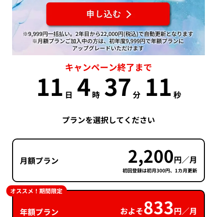
キャンペーン終了まで
11
4
37
11
日
時
分
秒
プランを選択してください
2,200
円／月
月額プラン
初回登録は初月300円、1カ月更新
オススメ！期間限定
833
およそ
円／月
年額プラン