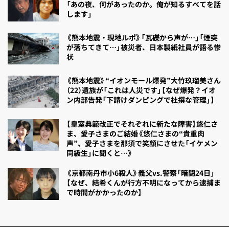
「あの夜、何があったのか。俺が知るすべてを話
します」
《熊本地震・現地ルポ》「瓦礫から声が…」「煙突
が落ちてきて…」被災者、日本製紙社員が語る惨
状
《熊本地震》“イオンモール爆発”大竹玖瑠美さん
（22）遺族が「これは人災です」【なぜ爆発？イオ
ン内部告発「下請けダンピングで杜撰な管理」】
【皇室典範改正でそれぞれに新たな障害】悠仁さ
ま、愛子さまのご結婚《悠仁さまの“貴重肉
声”、愛子さまを那須で笑顔にさせた「イケメン
同級生」に聞くと…》
《京都南丹市小6殺人》義父vs.警察「暗闘24日」
【なぜ、結希くんが行方不明になってから逮捕ま
で時間がかかったのか】