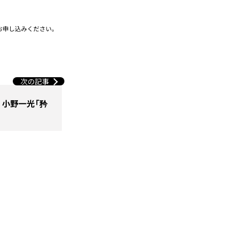
お申し込みください。
次の記事
小野一光「矜