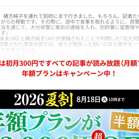
め、緒方純子を連れて別府にまで行きました。もちろん、記者た
ながらの移動です。その際に、途中で食事を取れるように、県
担当を通じて、大分県警に事前の連絡を入れ、別府署に留置場
す」
松永太（40）と緒方純子（40）が逮捕されたことで判明した「北九
に設置された捜査本部では、彼らが関係した疑いのある案件を一
ことを考えていた。
課の特捜班長であるT班長（78）は、当時の捜査を振り返って
は初月300円ですべての記事が読み放題（月額
年額プランはキャンペーン中！