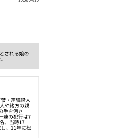
とされる娘の
た。
監禁・連続殺人
知人や緒方の親
の手を汚さ
一連の犯行は7
名、当時17
し、11年に松