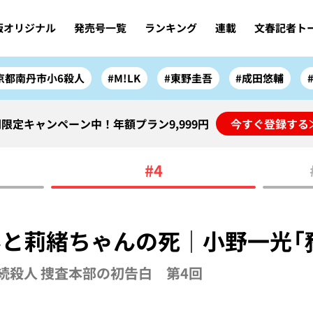
版オリジナル
発売号一覧
ランキング
連載
文春記者ト
京都南丹市小6殺人
#M!LK
#東野圭吾
#成田悠輔
限定キャンペーン中！年額プラン9,999円
今すぐ登録する
#4
と莉緒ちゃんの死｜小野一光「
続殺人 捜査本部の初告白 第4回