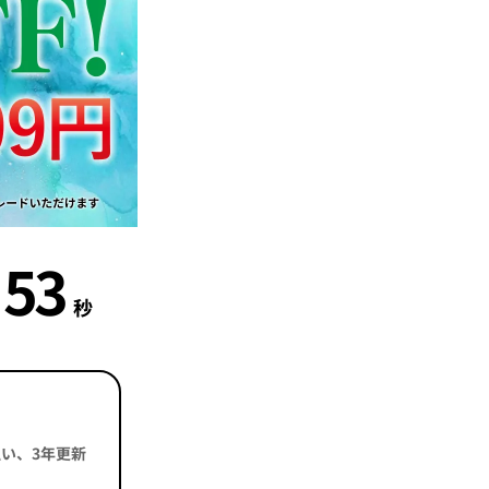
52
秒
括払い、3年更新