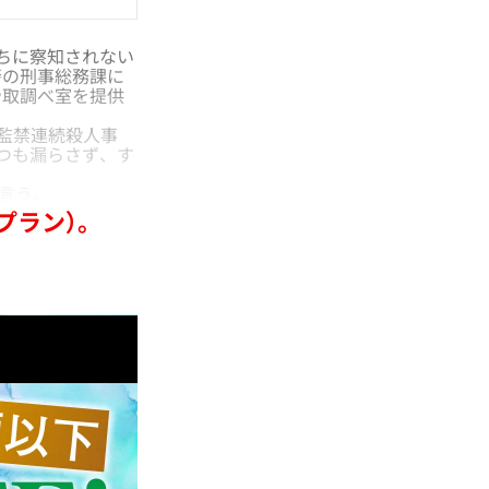
ちに察知されない
警の刑事総務課に
や取調べ室を提供
州監禁連続殺人事
つも漏らさず、す
言う。
プラン）。