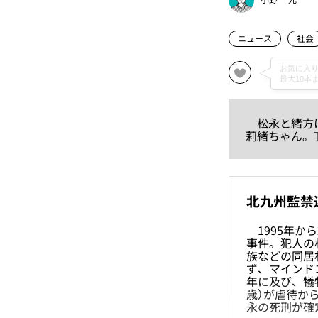
ニュース
社会
松永と緒方に
莉緒ちゃん。
北九州監禁
1995年か
事件。犯人の
族などの同居
ず、マインド
年に及び、犠
歳）が虐待か
永の死刑が確