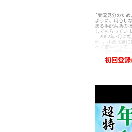
「実況見分のた
ように、用心し
ある手配共助の
してもらっていま
2002年3月に
件」。小倉北署
べて事件化する
元福岡県警捜査一
初回登録