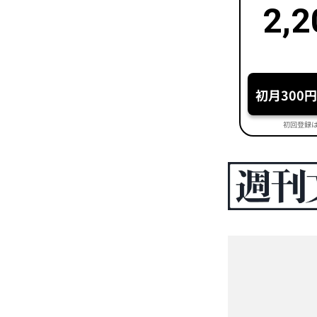
2,2
初月300
初回登録は