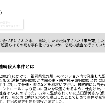
金づるにされた末、「自殺」した末松祥子さんと「事故死」した
T班長らはその死を事件化できないか、必死の捜査を行ってい
連続殺人事件とは
ら2002年にかけて、福岡県北九州市のマンション内で発生した
松永太（逮捕当時40歳）が内縁の妻・緒方純子（同40歳）と共に
相手に対して脅迫・虐待などを相次いで行い、最終的には自分
コントロールにより互いに互いを殺害させるように仕向けた。
牲者は7人にのぼった。02年に監禁されていた広田清美さん（仮
ら逃れ、祖父母に助けを求めて脱出したことで初めて事件が発覚
定。共犯の緒方も無期懲役が確定した。