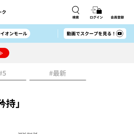
ーク
検索
ログイン
会員登録
#イオンモール
動画でスクープを見る！
≫
#5
#最新
矜持」
2026/04/25