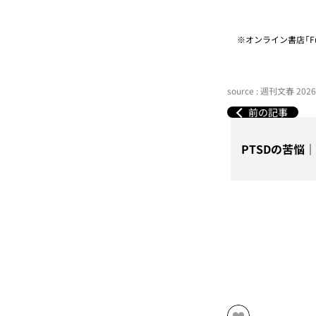
※オンライン書店「Fu
source : 週刊文春 20
前の記事
PTSDの苦悩