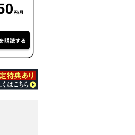
50
円/月
を購読する