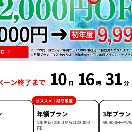
10
16
31
ペーン終了まで
日
時
分
オススメ！期間限定
ン
年額プラン
3年プラン
1年更新（2年目からは22,000
59,400円一
円）