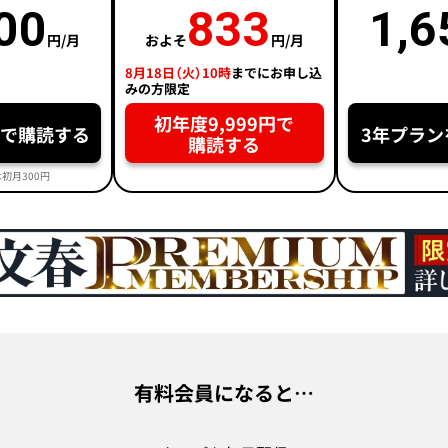
00
833
1,6
円/月
およそ
円/月
8月18日（火）10時
までにお申し込
みの方限定
初年度9,999円で
円で購読する
3年プラン
購読する
初月300円
有料会員になると…