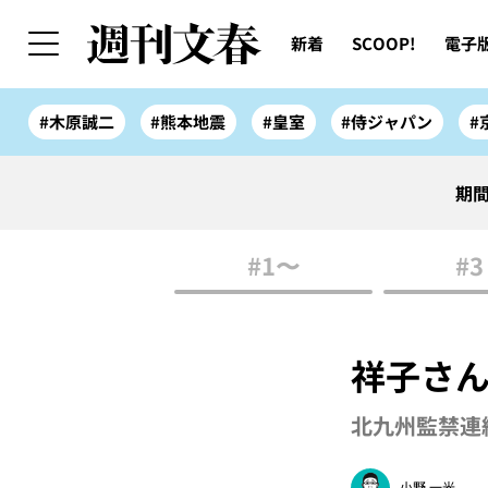
新着
SCOOP!
電子
#木原誠二
#熊本地震
#皇室
#侍ジャパン
#
期間
#1〜
#3
祥子さん
北九州監禁連
小野 一光