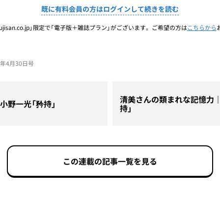
既に有料会員の方はログインして続きを読む
jisan.co.jp」限定で「電子版＋雑誌プラン」がございます。ご希望の方は
こちらから
26年4月30日号
清美さんの類まれな記憶力｜
｜小野一光「矜持」
持」
この連載の記事一覧を見る