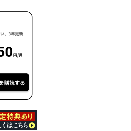
括払い、3年更新
50
円/月
を購読する