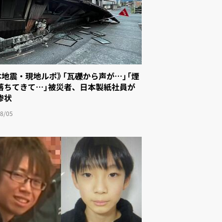
本地震・現地ルポ》「瓦礫から声が…」「煙
落ちてきて…」被災者、日本製紙社員が
惨状
8/05