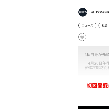
「週刊文春」編
ニュース
社会
〈私自身が先
4月20日午後
泉進次郎防衛
初回登録