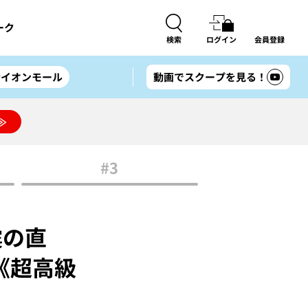
ーク
検索
ログイン
会員登録
#イオンモール
動画でスクープを見る！
≫
#3
震の直
《超高級