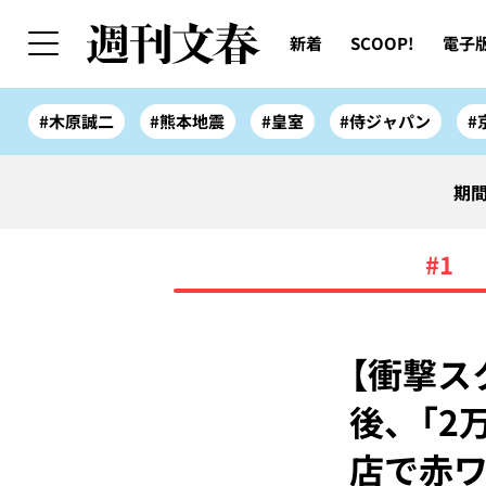
新着
SCOOP!
電子
#木原誠二
#熊本地震
#皇室
#侍ジャパン
#
期間
#1
【衝撃ス
後、「2
店で赤ワ