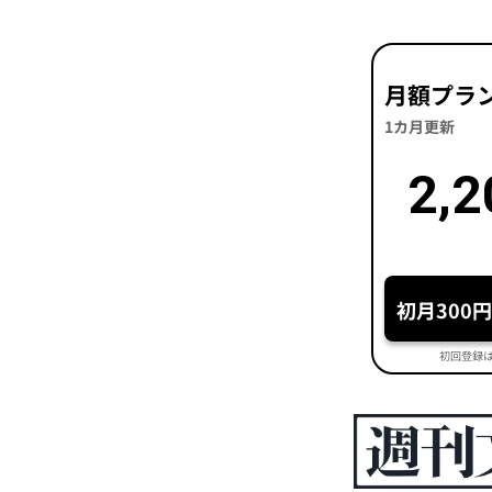
月額プラ
1カ月更新
2,2
初月300
初回登録は