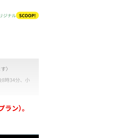
リジナル
SCOOP!
す〉
8時34分、小
プラン）。