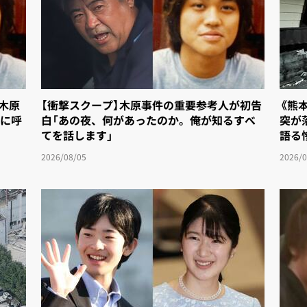
「木原
【衝撃スクープ】木原事件の重要参考人が初告
《熊
に呼
白「あの夜、何があったのか。俺が知るすべ
突が
てを話します」
語る
2026/08/05
2026/0