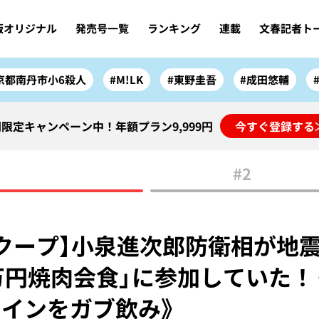
版オリジナル
発売号一覧
ランキング
連載
文春記者ト
京都南丹市小6殺人
#M!LK
#東野圭吾
#成田悠輔
限定キャンペーン中！年額プラン9,999円
今すぐ登録する
#2
クープ】小泉進次郎防衛相が地
万円焼肉会食」に参加していた！
インをガブ飲み》