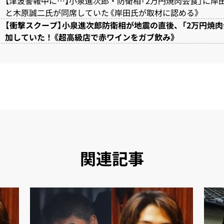
【津波警報中に…】小泉進次郎・防衛相「2万円焼肉会食」に岸
と木原誠二氏が同席していた《岸田氏が取材に認める》
【衝撃スクープ】小泉進次郎防衛相が地震の直後、「2万円焼肉
加していた！《超高級店で赤ワインをガブ飲み》
関連記事