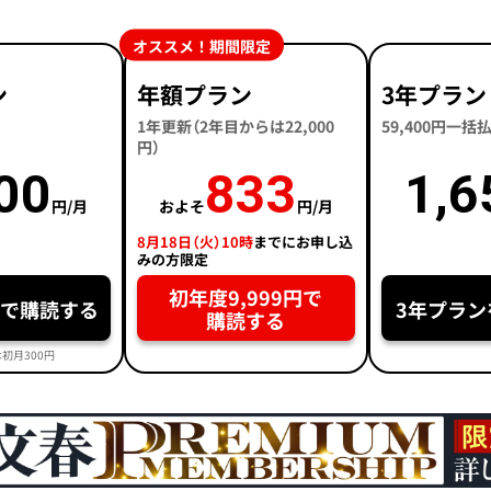
オススメ！期間限定
ン
年額プラン
3年プラン
1年更新（2年目からは22,000
59,400円一
円）
00
833
1,6
円/月
およそ
円/月
8月18日（火）10時
までにお申し込
みの方限定
初年度9,999円で
円で購読する
3年プラン
購読する
初月300円