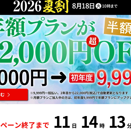
11
14
12
ペーン終了まで
日
時
分