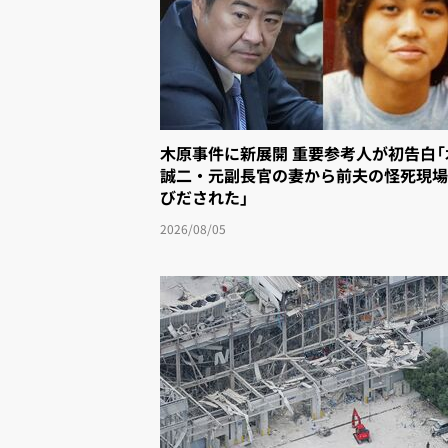
木原事件に新展開 重要参考人が初告白
誠二・元副長官の妻から前夫の怪死現場
びだされた」
2026/08/05