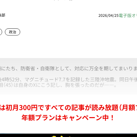
電子版オ
集部
2026/04/25
政治
頭にたち、防衛省・自衛隊として、対応に万全を期してまいりま
4時52分、マグニチュード7.7を記録した三陸沖地震。同日午後
相（45）は自身のXにこう記し、胸を張ったのだが――。
は初月300円ですべての記事が読み放題（月額
年額プランはキャンペーン中！