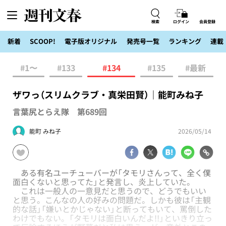
検索
ログイン
会員登録
新着
SCOOP!
電子版オリジナル
発売号一覧
ランキング
連載
#1〜
#133
#134
#135
#最新
ザワっ（スリムクラブ・真栄田賢）｜能町みね子
言葉尻とらえ隊 第689回
能町 みね子
2026/05/14
ある有名ユーチューバーが「タモリさんって、全く僕
面白くないと思ってた」と発言し、炎上していた。
これは一般人の一意見だと思うので、どうでもいい
と思う。こんなの人の好みの問題だ。しかも彼は「主観
的な話」「嫌いとかじゃない」と断ってもいて、罵倒した
わけでもない。「タモリは面白いんだよ!!」といきり立っ