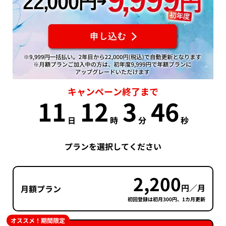
キャンペーン終了まで
11
12
3
45
日
時
分
秒
プランを選択してください
2,200
円／月
月額プラン
初回登録は初月300円、1カ月更新
オススメ！期間限定