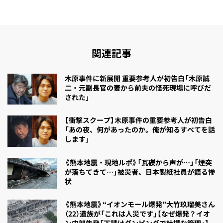
関連記事
木原事件に新展開 重要参考人が初告白「木原誠
二・元副長官の妻から前夫の怪死現場に呼びだ
された」
【衝撃スクープ】木原事件の重要参考人が初告白
「あの夜、何があったのか。俺が知るすべてを話
します」
《熊本地震・現地ルポ》「瓦礫から声が…」「煙突
が落ちてきて…」被災者、日本製紙社員が語る惨
状
《熊本地震》“イオンモール爆発”大竹玖瑠美さん
（22）遺族が「これは人災です」【なぜ爆発？イオ
ン内部告発「下請けダンピングで杜撰な管理」】