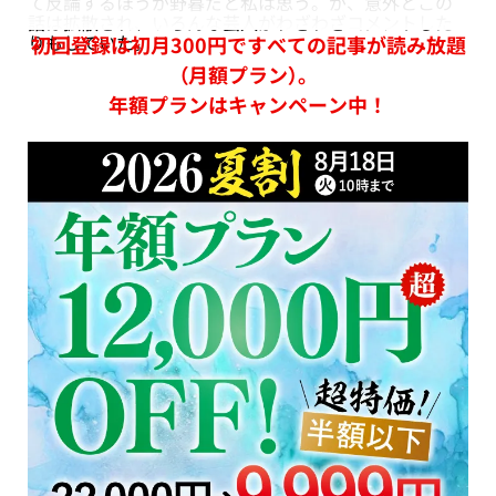
て反論するほうが野暮だと私は思う。が、意外とこの
話は拡散され、いろんな芸人がわざわざコメントした
りもしていた。
初回登録は初月300円ですべての記事が読み放題
（月額プラン）。
年額プランはキャンペーン中！