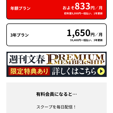
833
およそ
円／月
年額プラン
初年度9,999円一括払い、1年更新
1,650
円／月
3年プラン
59,400円一括払い、3年更新
有料会員になると…
スクープを毎日配信！