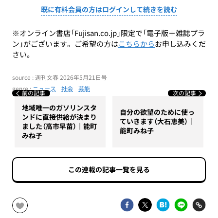
既に有料会員の方はログインして続きを読む
※オンライン書店「Fujisan.co.jp」限定で「電子版＋雑誌プラ
ン」がございます。ご希望の方は
こちらから
お申し込みくだ
さい。
source : 週刊文春 2026年5月21日号
genre :
ニュース
社会
芸能
前の記事
次の記事
地域唯一のガソリンスタ
自分の欲望のために使っ
ンドに直接供給が決まり
ていきます（大石恵美）｜
ました（高市早苗）｜能町
能町みね子
みね子
この連載の記事一覧を見る