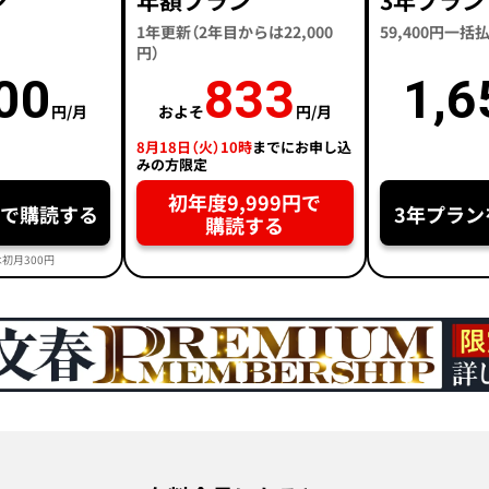
ン
年額プラン
3年プラン
1年更新（2年目からは22,000
59,400円一
円）
00
833
1,6
円/月
およそ
円/月
8月18日（火）10時
までにお申し込
みの方限定
初年度9,999円で
円で購読する
3年プラン
購読する
初月300円