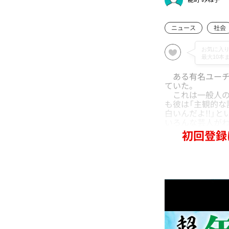
ニュース
社会
ある有名ユーチ
ていた。
これは一般人の
も彼は「主観的な
白いんだよ!!」
いろんな芸人が
初回登録