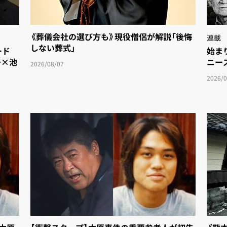
《葬儀会社の選び方も》現役僧侶が解説「後悔
連載
しない葬式」
ド
始まり
吾×池
ニース
2026/08/07
2026/0