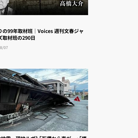
の99年取材班｜Voices 週刊文春ジャ
゙取材班の290日
8/07