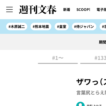
新着
SCOOP!
電子
#木原誠二
#熊本地震
#皇室
#侍ジャパン
#
期間
#1〜
#13
ザワっ（
言葉尻とらえ
能町 みね子