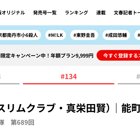
版オリジナル
発売号一覧
ランキング
連載
文春記者ト
京都南丹市小6殺人
#M!LK
#東野圭吾
#成田悠輔
限定キャンペーン中！年額プラン9,999円
今すぐ登録する
3
#134
スリムクラブ・真栄田賢）｜能
隊 第689回