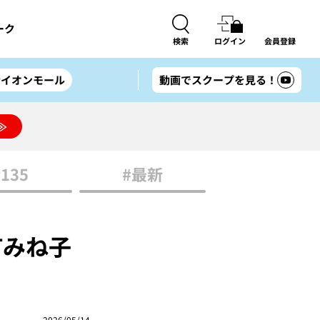
ーク
検索
ログイン
会員登録
#イオンモール
動画でスクープを見る！
≫
#135
#最新
町みね子
2026/05/14