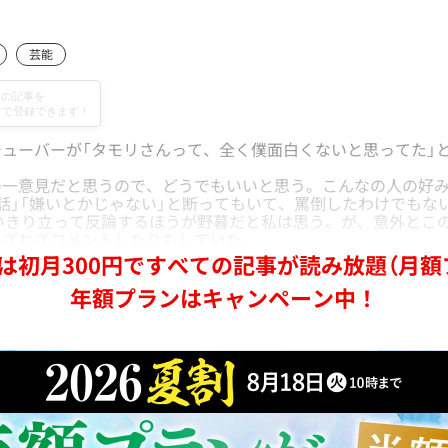
芸能
ューバーが「タモリさんって、全く僕面白くないと思ってた」
一意見だと思うので、どうでもいいと思う。こんなの人の好み
話」「嫌いとかじゃない」と断ってもいて、罵倒したわけでもな
といきり立って反論するほうが野暮だと私は思う。が、意外とこ
わざわざコメントしたりもしていた。
は初月300円ですべての記事が読み放題（月額
年額プランはキャンペーン中！