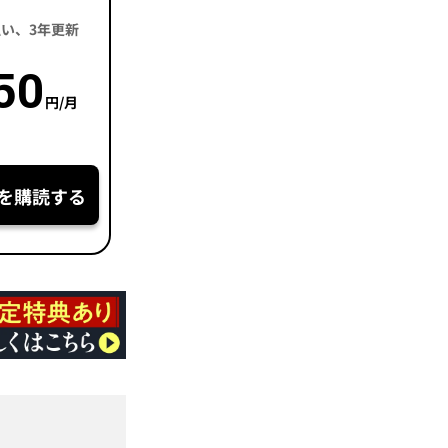
括払い、3年更新
50
円/月
を購読する