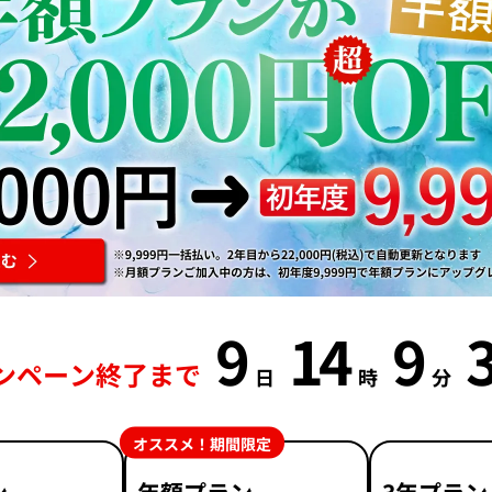
9
14
9
ンペーン終了まで
日
時
分
オススメ！期間限定