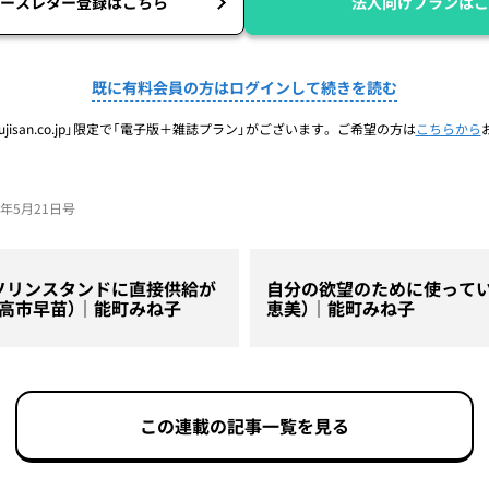
ースレター登録はこちら
法人向けプランはこ
既に有料会員の方はログインして続きを読む
jisan.co.jp」限定で「電子版＋雑誌プラン」がございます。ご希望の方は
こちらから
26年5月21日号
ソリンスタンドに直接供給が
自分の欲望のために使ってい
高市早苗）｜能町みね子
恵美）｜能町みね子
この連載の記事一覧を見る