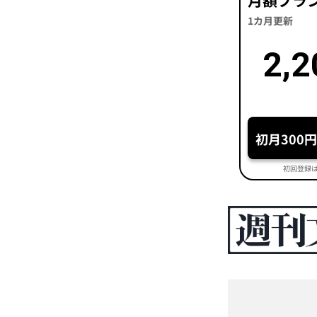
月額プラ
1カ月更新
2,2
初月300
初回登録は