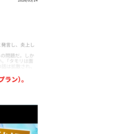
と発言し、炎上し
の問題だ。しか
い。「タモリは面
の話は拡散され、
プラン）。