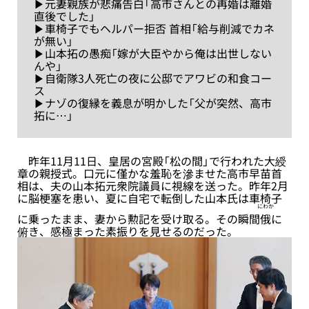
▶元妻親族が悲痛告白「高市さんとの再婚は離婚
直後でした」
▶車椅子でもヘルパー拒否 首相「給与削減でカネ
が無い」
▶山本拓の愚痴「嫁が大臣やから俺は出世しない
んや」
▶自衛隊3人死亡の夜に公邸でアワビの和食コー
ス
▶ナゾの復縁を義息が明かした「父が突然、高市
拓に…」
昨年11月11日、皇居の宮殿「松の間」で行われた大綬
章の親授式。口元に僅かな羞恥を滲ませた高市早苗首
相は、夫の山本拓元衆院議員に視線を送った。昨年2月
に脳梗塞を患い、夏に自宅で転倒した山本氏は車椅子
にわか
に乗ったまま、妻から勲記を受け取る。その瞬間
俄
に
俯き、感極まった素振りを見せるのだった。