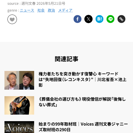
source : 週刊文春 2026年5月21日号
genre :
ニュース
社会
政治
メディア
関連記事
権力者たちを突き動かす復讐心 キーワード
は“失地回復（レコンキスタ）”｜川北省吾×池上
彰
《葬儀会社の選び方も》現役僧侶が解説「後悔し
ない葬式」
始まりの99年取材班｜Voices 週刊文春ジャニー
ズ取材班の290日