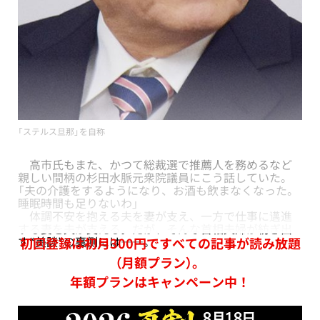
「ステルス旦那」を自称
高市氏もまた、かつて総裁選で推薦人を務めるなど
親しい間柄の杉田水脈元衆院議員にこう話していた。
「夫の介護をするようになり、お酒も飲まなくなった。
睡眠時間も足りないわ」
体調不安を抱える夫を妻が支え、一方で仕事に邁進
する妻を夫が支える。だが、そんな首相夫婦が紡ぎ出
す“美談”の裏側には――。
初回登録は初月300円ですべての記事が読み放題
（月額プラン）。
年額プランはキャンペーン中！