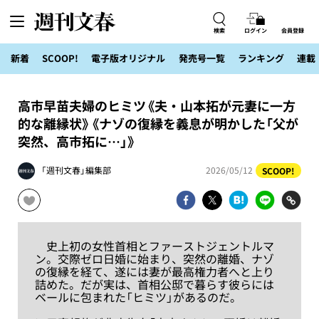
検索
ログイン
会員登録
新着
SCOOP!
電子版オリジナル
発売号一覧
ランキング
連載
高市早苗夫婦のヒミツ《夫・山本拓が元妻に一方
的な離縁状》《ナゾの復縁を義息が明かした「父が
突然、高市拓に…」》
「週刊文春」編集部
2026/05/12
SCOOP!
史上初の女性首相とファーストジェントルマ
ン。交際ゼロ日婚に始まり、突然の離婚、ナゾ
の復縁を経て、遂には妻が最高権力者へと上り
詰めた。だが実は、首相公邸で暮らす彼らには
ベールに包まれた「ヒミツ」があるのだ。