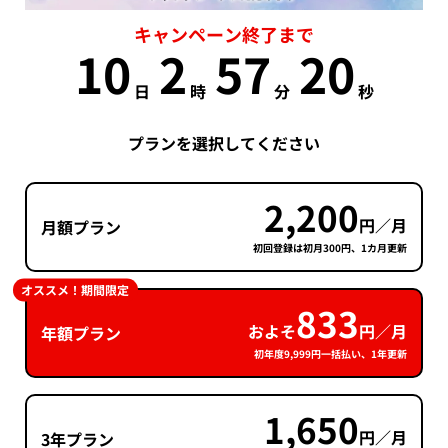
キャンペーン終了まで
10
2
57
20
日
時
分
秒
プランを選択してください
2,200
円／月
月額プラン
初回登録は初月300円、1カ月更新
オススメ！期間限定
833
およそ
円／月
年額プラン
初年度9,999円一括払い、1年更新
1,650
円／月
3年プラン