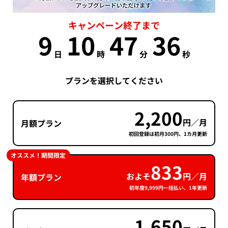
キャンペーン終了まで
9
10
47
35
日
時
分
秒
プランを選択してください
2,200
円／月
月額プラン
初回登録は初月300円、1カ月更新
オススメ！期間限定
833
およそ
円／月
年額プラン
初年度9,999円一括払い、1年更新
1,650