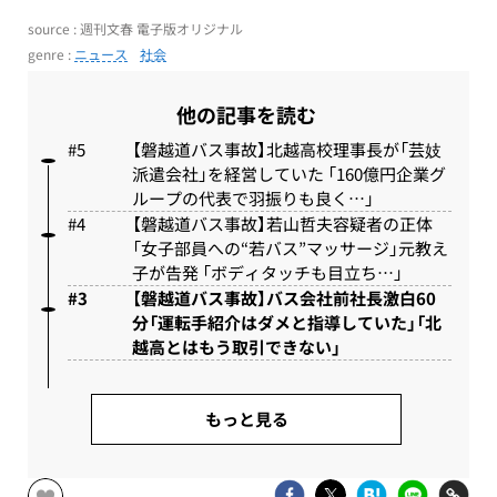
source : 週刊文春 電子版オリジナル
genre :
ニュース
社会
他の記事を読む
【磐越道バス事故】北越高校理事長が「芸妓
派遣会社」を経営していた 「160億円企業グ
ループの代表で羽振りも良く…」
【磐越道バス事故】若山哲夫容疑者の正体
「女子部員への“若バス”マッサージ」元教え
子が告発 「ボディタッチも目立ち…」
【磐越道バス事故】バス会社前社長激白60
分「運転手紹介はダメと指導していた」「北
越高とはもう取引できない」
もっと見る