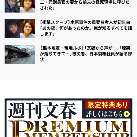
二・元副長官の妻から前夫の怪死現場に呼びだ
された」
【衝撃スクープ】木原事件の重要参考人が初告白
「あの夜、何があったのか。俺が知るすべてを話
します」
《熊本地震・現地ルポ》「瓦礫から声が…」「煙突
が落ちてきて…」被災者、日本製紙社員が語る惨
状