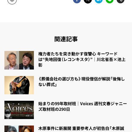
関連記事
権力者たちを突き動かす復讐心 キーワード
は“失地回復（レコンキスタ）”｜川北省吾×池上
彰
《葬儀会社の選び方も》現役僧侶が解説「後悔し
ない葬式」
始まりの99年取材班｜Voices 週刊文春ジャニー
ズ取材班の290日
木原事件に新展開 重要参考人が初告白「木原誠