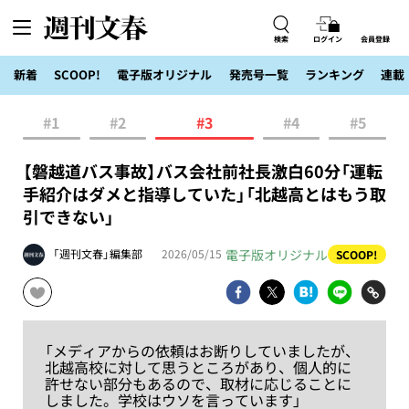
検索
ログイン
会員登録
新着
SCOOP!
電子版オリジナル
発売号一覧
ランキング
連載
#1
#2
#3
#4
#5
【磐越道バス事故】バス会社前社長激白60分「運転
手紹介はダメと指導していた」「北越高とはもう取
引できない」
電子版オリジナル
「週刊文春」編集部
2026/05/15
SCOOP!
「メディアからの依頼はお断りしていましたが、
北越高校に対して思うところがあり、個人的に
許せない部分もあるので、取材に応じることに
しました。学校はウソを言っています」