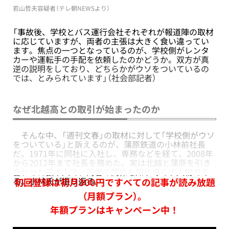
若山哲夫容疑者（テレ朝NEWSより）
「事故後、学校とバス運行会社それぞれが報道陣の取材
に応じていますが、両者の主張は大きく食い違ってい
ます。焦点の一つとなっているのが、学校側がレンタ
カーや運転手の手配を依頼したのかどうか。双方が真
逆の説明をしており、どちらかがウソをついているの
では、とみられています」（社会部記者）
なぜ北越高との取引が始まったのか
そんな中、「週刊文春」の取材に対して「学校側がウソ
をついている」と訴えるのが、蒲原鉄道の小林前社長
だ。1971年に同社に入社し、専務などを経て、2008年
から2012年まで社長を務めた。実は北越と蒲原を引き
合わせた張本人で、両者の関係を知り尽くす人物であ
る。小林氏が振り返る。
初回登録は初月300円ですべての記事が読み放題
（月額プラン）。
年額プランはキャンペーン中！