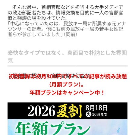
そんな最中、首相官邸などを担当する大手メディア
の政治部記者たちは、情報交換を目的に一人の官邸官
僚と懇談の場を設けていた。
「中心になっていたのは、民放キー局に所属する元アナ
ウンサーの記者。他にも別の民放キー局の若手女性記
者らが参加していました」（同前）
豪快なタイプではなく、真面目で朴訥とした雰囲
気
記者懇に招かれた官邸官僚は何者か。
初回登録は初月300円ですべての記事が読み放題
（月額プラン）。
年額プランはキャンペーン中！