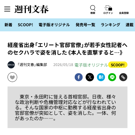
検索
ログイン
会員登録
新着
SCOOP!
電子版オリジナル
発売号一覧
ランキング
連載
経産省出身「エリート官邸官僚」が若手女性記者へ
のセクハラで姿を消した《本人を直撃すると…》
電子版オリジナル
「週刊文春」編集部
2026/05/18
SCOOP!
東京・永田町に聳える首相官邸。日夜、様々
な政治判断や危機管理対応などが行なわれてい
る。そんな国家の中枢に勤務する経産省出身の
官邸官僚が突如として、姿を消した。一体、何
があったのか――。