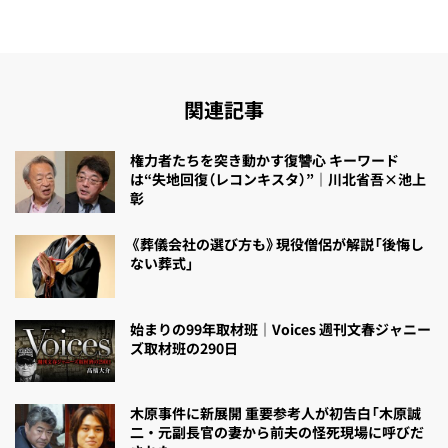
関連記事
権力者たちを突き動かす復讐心 キーワード
は“失地回復（レコンキスタ）”｜川北省吾×池上
彰
《葬儀会社の選び方も》現役僧侶が解説「後悔し
ない葬式」
始まりの99年取材班｜Voices 週刊文春ジャニー
ズ取材班の290日
木原事件に新展開 重要参考人が初告白「木原誠
二・元副長官の妻から前夫の怪死現場に呼びだ