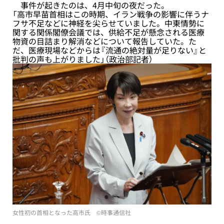
事件が起きたのは、4月中旬の夜だった。
「高市早苗首相はこの時期、イラン戦争の影響に伴うナ
フサ不足などに神経を尖らせていました。中東情勢に
関する関係閣僚会議では、供給不足が懸念される医療
物資の目詰まり解消などについて報告していた。た
だ、医療現場などからは『流通の絶対量が足りない』と
批判の声も上がりました」（政治部記者）
女性初の首相となった高市氏 ©時事通信社