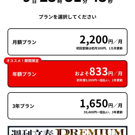
日
時
分
秒
プランを選択してください
2,200
円／月
月額プラン
初回登録は初月300円、1カ月更新
オススメ！期間限定
833
およそ
円／月
年額プラン
初年度9,999円一括払い、1年更新
1,650
円／月
3年プラン
59,400円一括払い、3年更新