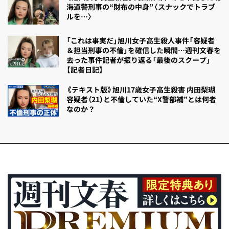
海道警刑事の“財布の中身”〈スナックでトラブ
ルを…〉
「これは事実だ」旭川女子高生殺人事件「容疑者
＆担当刑事の不倫」を確信した瞬間…週刊文春を
去った事件記者が振り返る「最後のスクープ」
【記者日記】
《テキスト版》旭川17歳女子高生殺害 内田梨瑚
容疑者（21）と不倫していた“X警部補”とは何者
なのか？