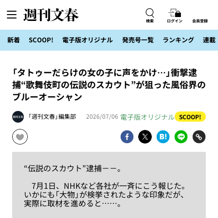
検索
ログイン
会員登録
新着
SCOOP!
電子版オリジナル
発売号一覧
ランキング
連載
「タトゥーだらけの女の子に声をかけ…」衝撃逮
捕“歌舞伎町の伝説のスカウト”が狙った風俗界の
ブルーオーシャン
電子版オリジナル
「週刊文春」編集部
2026/07/06
SCOOP!
“伝説のスカウト”逮捕－－。
7月1日、NHKなど各社が一斉にこう報じた。
いかにも「大物」が検挙されたような印象だが、
実際に取材を進めると……。