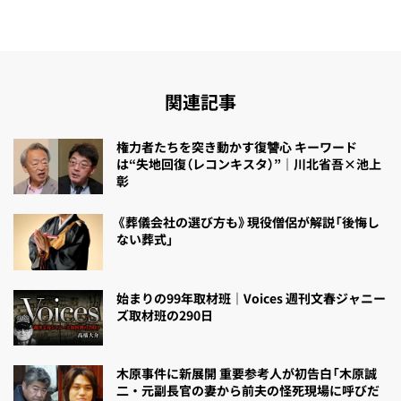
関連記事
権力者たちを突き動かす復讐心 キーワード
は“失地回復（レコンキスタ）”｜川北省吾×池上
彰
《葬儀会社の選び方も》現役僧侶が解説「後悔し
ない葬式」
始まりの99年取材班｜Voices 週刊文春ジャニー
ズ取材班の290日
木原事件に新展開 重要参考人が初告白「木原誠
二・元副長官の妻から前夫の怪死現場に呼びだ