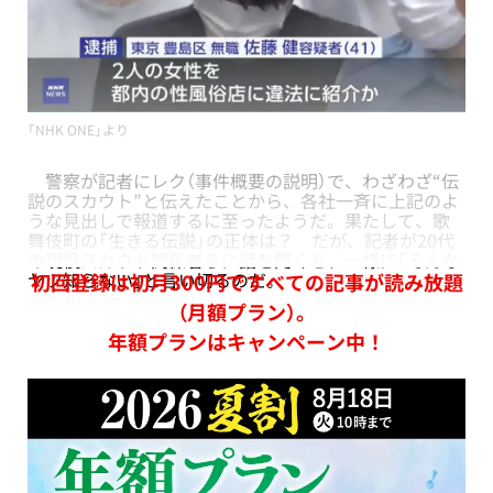
「NHK ONE」より
警察が記者にレク（事件概要の説明）で、わざわざ“伝
説のスカウト”と伝えたことから、各社一斉に上記のよ
うな見出しで報道するに至ったようだ。果たして、歌
舞伎町の「生きる伝説」の正体は？ だが、記者が20代
の現役スカウト関係者らに話を聞くと、一様に「そんな
ヤツ知らない」と言い切るのだ。
初回登録は初月300円ですべての記事が読み放題
（月額プラン）。
年額プランはキャンペーン中！