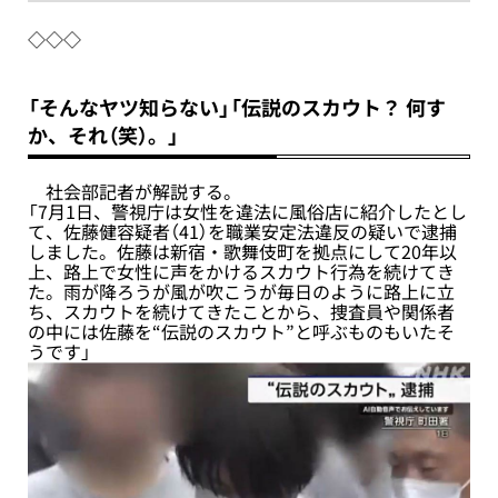
◇◇◇
「そんなヤツ知らない」「伝説のスカウト？ 何す
か、それ（笑）。」
社会部記者が解説する。
「7月1日、警視庁は女性を違法に風俗店に紹介したとし
て、佐藤健容疑者（41）を職業安定法違反の疑いで逮捕
しました。佐藤は新宿・歌舞伎町を拠点にして20年以
上、路上で女性に声をかけるスカウト行為を続けてき
た。雨が降ろうが風が吹こうが毎日のように路上に立
ち、スカウトを続けてきたことから、捜査員や関係者
の中には佐藤を“伝説のスカウト”と呼ぶものもいたそ
うです」