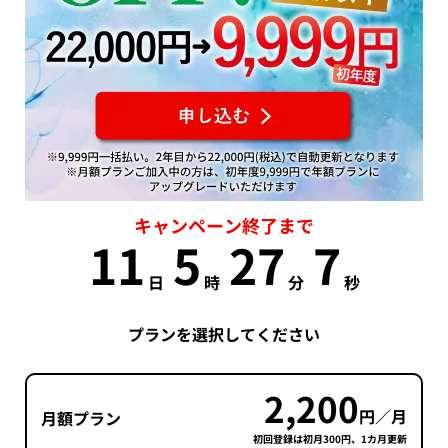
キャンペーン終了まで
11
5
27
6
日
時
分
秒
プランを選択してください
2,200
円／月
月額プラン
初回登録は初月300円、1カ月更新