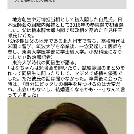
地方創生や万博担当相として初入閣した自見氏。日
本医師会の組織内候補として2016年の参院選で初当選
した。父は橋本龍太郎内閣で郵政相を務めた自見庄三
郎氏（77）だ。
「幼少期は父の地元である北九州市で育ち、高校時代は
米国に留学。筑波大学を卒業後、一念発起して医師を
志し、東海大学医学部に学士編入学。小児科医になり
ました」（政治部記者）
東海大学時代の同級生が語る。
「はなちゃんは勉強会を開いたり、試験範囲のまとめを
作って同級生に配ったりして、マジメで成績も優秀で
した。ただ彼氏の話は聞かなかった。卒業後に会った
時は、『自分にピッタリの相手を見つけるのは大変だ
ね。出会いもないし、結婚遅くなるかも……』なんて言
っていました」