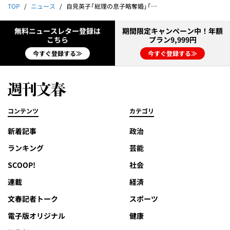
TOP
ニュース
自見英子「総理の息子略奪婚」「イチャイチャ写真」｜岸田「5人の女」をドリルする！
無料ニュースレター登録は
期間限定キャンペーン中！年額
こちら
プラン9,999円
今すぐ登録する≫
今すぐ登録する≫
コンテンツ
カテゴリ
新着記事
政治
ランキング
芸能
SCOOP!
社会
連載
経済
文春記者トーク
スポーツ
電子版オリジナル
健康