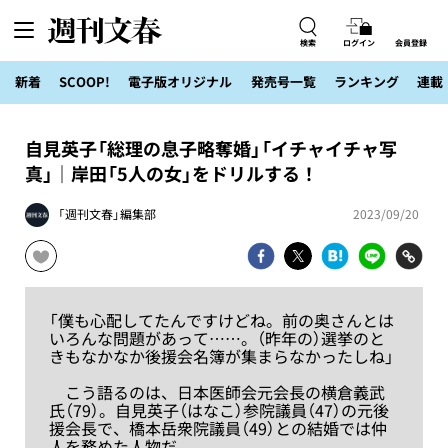
検索
ログイン
会員登録
新着
SCOOP!
電子版オリジナル
発売号一覧
ランキング
連載
自見英子「総理の息子略奪婚」「イチャイチャ写
真」｜岸田「5人の女」をドリルする！
「週刊文春」編集部
2023/09/20
「僕も心配してたんですけどね。前の奥さんとは
いろんな問題があって……。（昨年の）選挙のと
きもなかなか後援会名簿が集まらなかったしね」
こう語るのは、日本医師会元会長の横倉義武
氏（79）。自見英子（はなこ）参院議員（47）の元後
援会長で、橋本岳衆院議員（49）との結婚では仲
人を務めた人物だ。