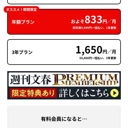
オススメ！期間限定
833
およそ
円／月
年額プラン
初年度9,999円一括払い、1年更新
1,650
円／月
3年プラン
59,400円一括払い、3年更新
有料会員になると…