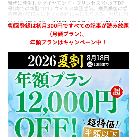
時代に発生したダイヤモンド・プリンセス号（以下DP
号）内での新型コロナウイルス集団感染。乗員乗客の感
染者数が712人に上った船内に共に乗り込み、対応に当
たった人物こそが、厚労副大臣を務めていた橋本氏な
のだ。
初回登録は初月300円ですべての記事が読み放題
（月額プラン）。
年額プランはキャンペーン中！