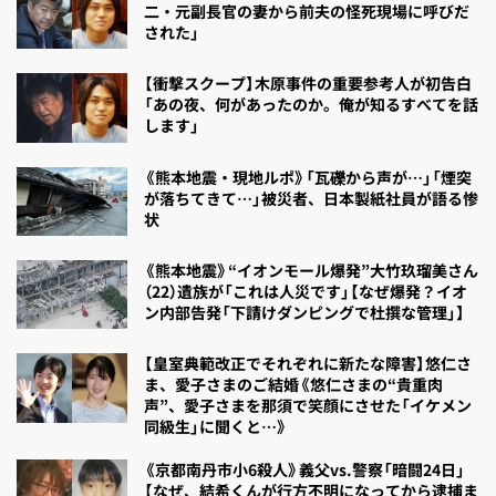
二・元副長官の妻から前夫の怪死現場に呼びだ
された」
【衝撃スクープ】木原事件の重要参考人が初告白
「あの夜、何があったのか。俺が知るすべてを話
します」
《熊本地震・現地ルポ》「瓦礫から声が…」「煙突
が落ちてきて…」被災者、日本製紙社員が語る惨
状
《熊本地震》“イオンモール爆発”大竹玖瑠美さん
（22）遺族が「これは人災です」【なぜ爆発？イオ
ン内部告発「下請けダンピングで杜撰な管理」】
【皇室典範改正でそれぞれに新たな障害】悠仁さ
ま、愛子さまのご結婚《悠仁さまの“貴重肉
声”、愛子さまを那須で笑顔にさせた「イケメン
同級生」に聞くと…》
《京都南丹市小6殺人》義父vs.警察「暗闘24日」
【なぜ、結希くんが行方不明になってから逮捕ま