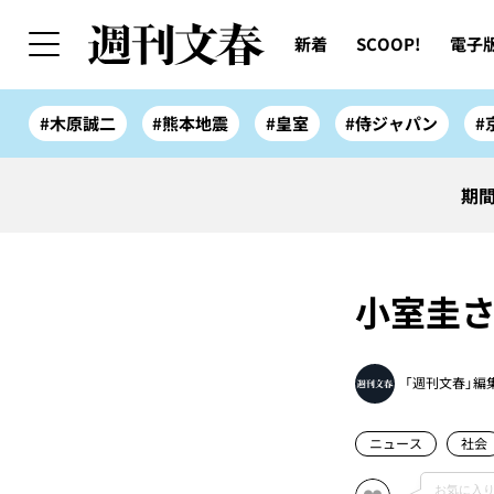
新着
SCOOP!
電子
#木原誠二
#熊本地震
#皇室
#侍ジャパン
#
期間
小室圭さ
「週刊文春」編
ニュース
社会