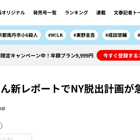
版オリジナル
発売号一覧
ランキング
連載
文春記者ト
京都南丹市小6殺人
#M!LK
#東野圭吾
#成田悠輔
限定キャンペーン中！年額プラン9,999円
今すぐ登録する
ん新レポートでNY脱出計画が
集部