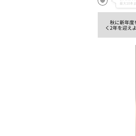
秋に新年度を
く2年を迎え