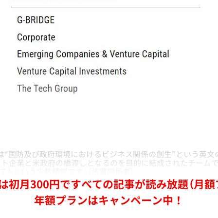
GE』とは“国防及び政府環境におけるビジネス関係の創生”という英
ント企業と米政府の橋渡しとなるのを目的に結成されたチーム
7人という少数精鋭です」（法曹関係者）
は初月300円ですべての記事が読み放題（月額
年額プランはキャンペーン中！