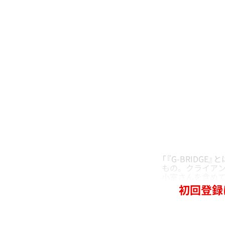
「『G-BRID
もの。クライア
小室さんを含めて
初回登録