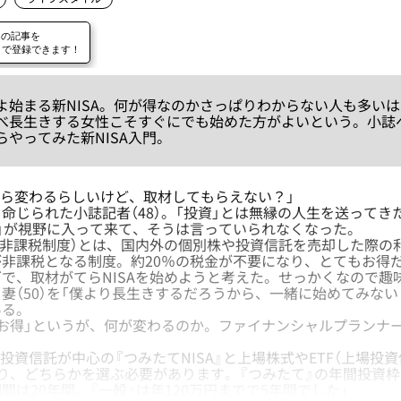
始まる新NISA。何が得なのかさっぱりわからない人も多い
べ長生きする女性こそすぐにでも始めた方がよいという。小誌
らやってみた新NISA入門。
年から変わるらしいけど、取材してもらえない？」
じられた小誌記者（48）。「投資」とは無縁の人生を送ってき
」が視野に入って来て、そうは言っていられなくなった。
資非課税制度）とは、国内外の個別株や投資信託を売却した際の
非課税となる制度。約20％の税金が不要になり、とてもお得
、取材がてらNISAを始めようと考えた。せっかくなので趣
妻（50）を「僕より長生きするだろうから、一緒に始めてみない
ある。
お得」というが、何が変わるのか。ファイナンシャルプランナ
は投資信託が中心の『つみたてNISA』と上場株式やETF（上場投
があり、どちらかを選ぶ必要があります。『つみたて』の年間投資枠
間は20年間。『一般』は年120万円までで5年間でした」