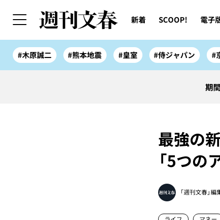
新着
SCOOP!
電子
#木原誠二
#熊本地震
#皇室
#侍ジャパン
#
期間
最強の新
「5つのア
「週刊文春」編
ライフ
マネー