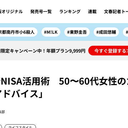
版オリジナル
発売号一覧
ランキング
連載
文春記者ト
京都南丹市小6殺人
#M!LK
#東野圭吾
#成田悠輔
限定キャンペーン中！年額プラン9,999円
今すぐ登録する
NISA活用術 50〜60代女性
ドバイス」
集部
ライフスタイル