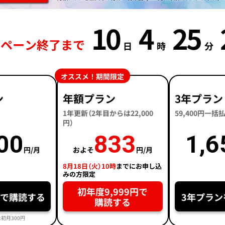
10
4
25
ンペーン終了まで
日
時
分
オススメ！期間限定
ン
年額プラン
3年プラン
1年更新（2年目からは22,000
59,400円一
円）
00
833
1,6
円/月
およそ
円/月
8月18日（火）10時
までにお申し込
みの方限定
初年度9,999円で
円で購読する
3年プラン
購読する
初月300円