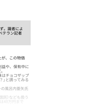
はず。識者によ
ベテラン記者
たが、この物価
利益や、保有中に
だ。
味はチョコザップ
？」と誘ってみる
ーの風呂内亜矢氏
資信託）なども扱う
は40万円まで