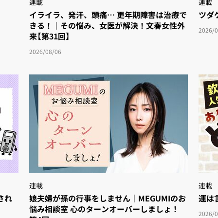
連載
連載
イライラ、発汗、頭痛… 更年期障害は治療で
ツダ
きる！｜その悩み、女医が解決！文春女性外
2026/0
来【第31回】
2026/08/06
連載
連載
され
娘夫婦が孫の行事をしません｜MEGUMIのお
運は
悩み相談室 心のターンオーバーしましょ！
2026/0