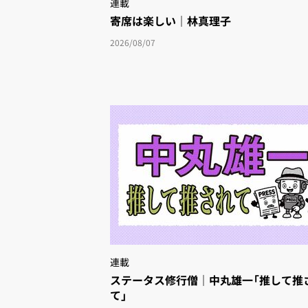
連載
寄席は楽しい｜林真理子
2026/08/07
連載
ステータス修行僧｜中丸雄一「推して推
て」