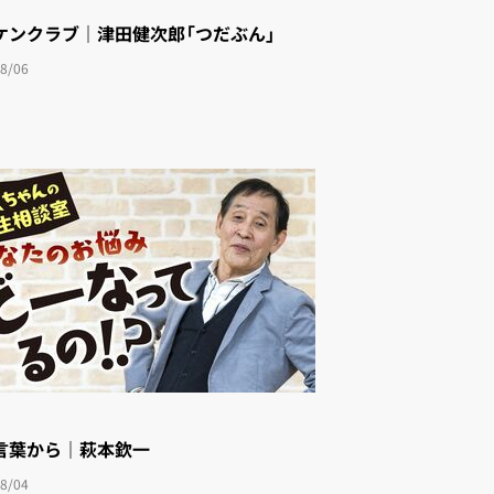
ケンクラブ｜津田健次郎「つだぶん」
8/06
言葉から｜萩本欽一
8/04