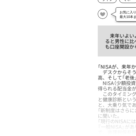
来年いよいよ
ると男性に比
も口座開設か
「NISAが、来
デスクからそう命
高、そして「老後
NISA（少額投
得られる配当金が
このタイミングで
と健康診断という
と、大乗り気で
「新制度はさらに
に聞いた。
「現行のNISAに
『一般NISA』
で、非課税保有期