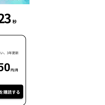
22
秒
括払い、3年更新
50
円/月
を購読する