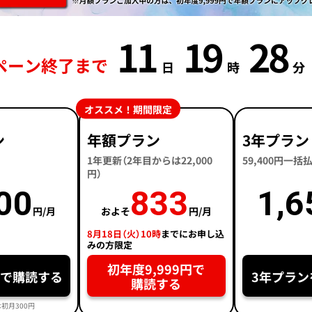
11
19
28
ペーン終了まで
日
時
分
オススメ！期間限定
ン
年額プラン
3年プラン
1年更新（2年目からは22,000
59,400円一
円）
00
833
1,6
円/月
およそ
円/月
8月18日（火）10時
までにお申し込
みの方限定
初年度9,999円で
円で購読する
3年プラン
購読する
初月300円