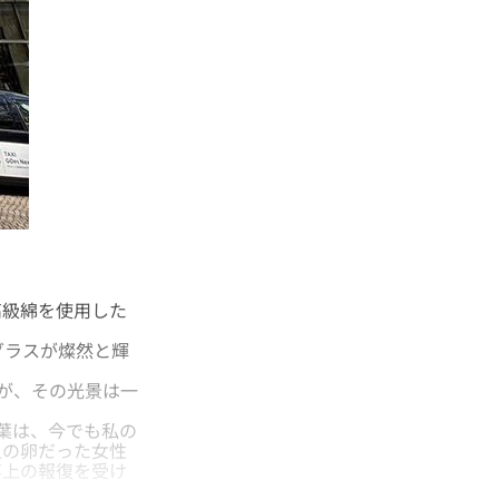
級綿を使用した
グラスが燦然と輝
が、その光景は一
葉は、今でも私の
人の卵だった女性
事上の報復を受け