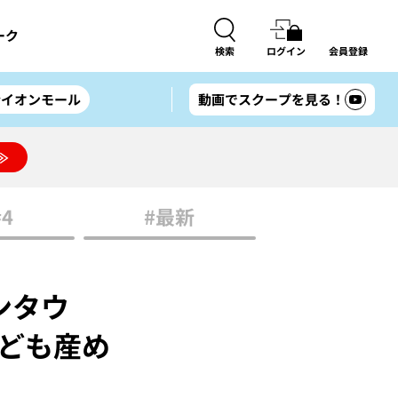
ーク
検索
ログイン
会員登録
#イオンモール
動画でスクープを見る！
≫
#4
#最新
ンタウ
子ども産め