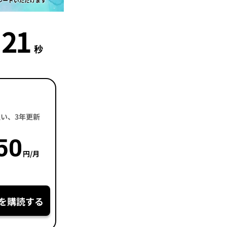
20
秒
括払い、3年更新
50
円/月
を購読する