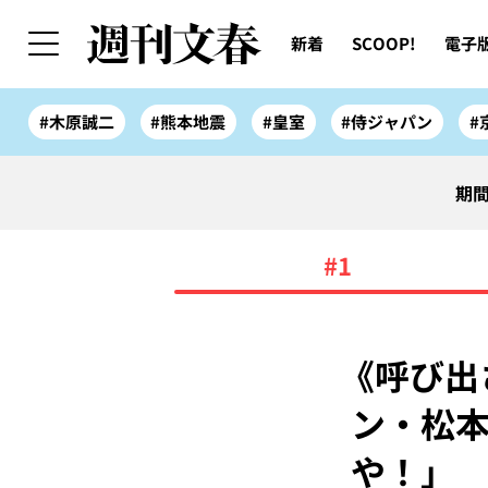
新着
SCOOP!
電子
#木原誠二
#熊本地震
#皇室
#侍ジャパン
#
期間
#1
《呼び出
ン・松本
や！」