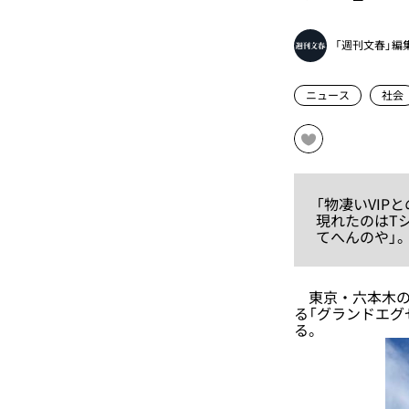
「週刊文春」編
ニュース
社会
「物凄いVI
現れたのはT
てへんのや」
東京・六本木の夜
る「グランドエグ
る。