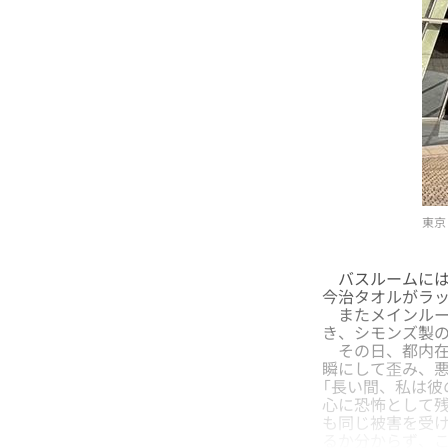
東京
バスルームには
今治タオルがラ
またメインルー
き、シモンズ製の
その日、都内在
瞬にして歪み、
「長い間、私は
心に恐怖として
も同じ被害を受
るか分からず、