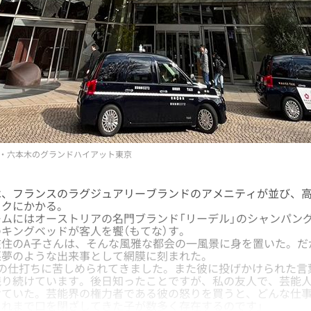
・六本木のグランドハイアット東京
、フランスのラグジュアリーブランドのアメニティが並び、高
ックにかかる。
ムにはオーストリアの名門ブランド「リーデル」のシャンパン
キングベッドが客人を饗（もてな）す。
住のA子さんは、そんな風雅な都会の一風景に身を置いた。だ
悪夢のような出来事として網膜に刻まれた。
彼の仕打ちに苦しめられてきました。また彼に投げかけられた言
残り続けています。後日知ったことですが、私の友人で、芸能
けていた。芸能界の権力者である彼の怒りを買うと、どんな仕
これまで口を閉ざしてきた子が数多く存在するのです」