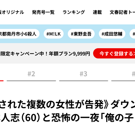
版オリジナル
発売号一覧
ランキング
連載
文春記者ト
京都南丹市小6殺人
#M!LK
#東野圭吾
#成田悠輔
限定キャンペーン中！年額プラン9,999円
今すぐ登録する
#2
#3
された複数の女性が告発》ダウ
人志（60）と恐怖の一夜「俺の