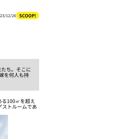
SCOOP!
23/12/26
性たち。そこに
嫁を何人も持
る100㎡を超え
のゲストルームであ