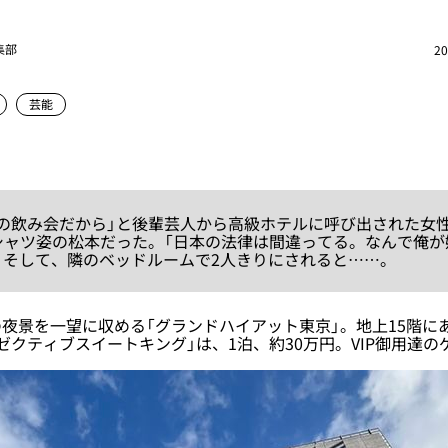
集部
20
芸能
Pとの飲み会だから」と後輩芸人から高級ホテルに呼び出された女
シャツ姿の松本だった。「日本の法律は間違ってる。なんで俺が
。そして、隣のベッドルームで2人きりにされると……。
景を一望に収める「グランドハイアット東京」。地上15階にあ
ゼクティブスイートキング」は、1泊、約30万円。VIP御用達