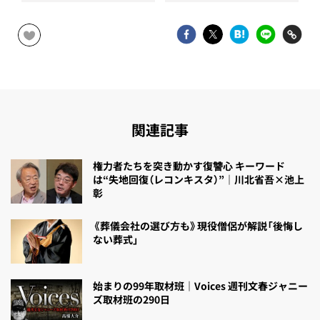
関連記事
権力者たちを突き動かす復讐心 キーワード
は“失地回復（レコンキスタ）”｜川北省吾×池上
彰
《葬儀会社の選び方も》現役僧侶が解説「後悔し
ない葬式」
始まりの99年取材班｜Voices 週刊文春ジャニー
ズ取材班の290日