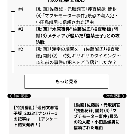
【動画】佐藤誠・元取調官「捜査秘録」開封
（4）「マブチモーター事件」最恐の殺人犯・
小田島鐵男に信頼された理由
【動画】“木原事件”佐藤誠氏「捜査秘録」開
封（3）メディアが騒いだ「監禁王子」との攻
防戦
【動画】「漢字の練習を…」佐藤誠氏「捜査秘
録」開封（2） 時効ギリギリのタイミング…
15年前の事件の犯人をどう落としたか？
もっと見る
前の記事
次の記事
【動画】佐藤誠・元取調官
【特別番組】「週刊文春電
「捜査秘録」開封（4）「マ
子版」2023年ナンバー1
ブチモーター事件」最恐
の記事は……【アンケー
の殺人犯・小田島鐵男に
ト結果発表！】
信頼された理由