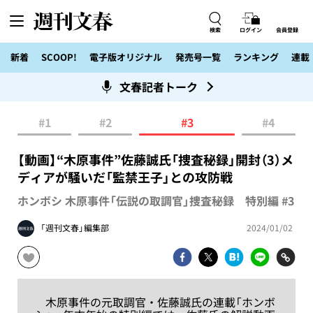
検索
ログイン
会員登録
新着
SCOOP!
電子版オリジナル
発売号一覧
ランキング
連載
文春記者トーク
#1
#2
#3
#4
【動画】“木原事件”佐藤誠氏「捜査秘録」開封（3）メ
ディアが騒いだ「監禁王子」との攻防戦
ホンボシ 木原事件「伝説の取調官」捜査秘録 特別編 #3
「週刊文春」編集部
2024/01/02
木原事件の元取調官・佐藤誠氏の連載「ホンボ