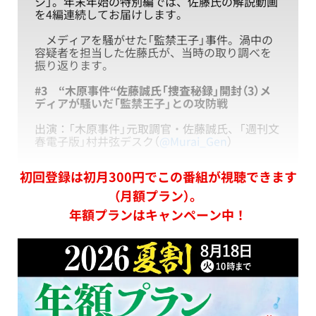
シ」。年末年始の特別編では、佐藤氏の解説動画
を4編連続してお届けします。
メディアを騒がせた「監禁王子」事件。渦中の
容疑者を担当した佐藤氏が、当時の取り調べを
振り返ります。
#3
“木原事件“佐藤誠氏「捜査秘録」開封（3）メ
ディアが騒いだ「監禁王子」との攻防戦
出演：「木原事件」元取調官・佐藤誠氏、「週刊文
春電子版」村井弦デスク（
@Murai_Gen
）
初回登録は初月300円でこの番組が視聴できます
（月額プラン）。
年額プランはキャンペーン中！