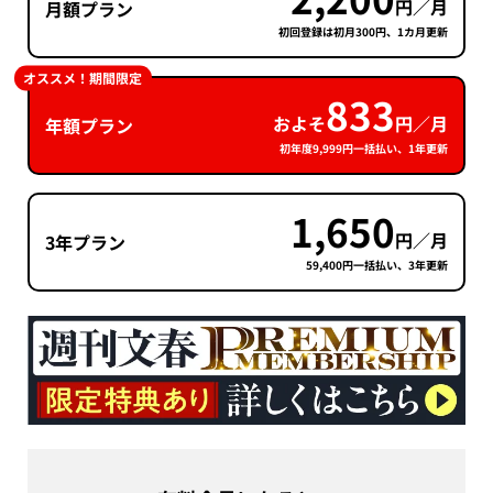
円／月
月額プラン
初回登録は初月300円、1カ月更新
オススメ！期間限定
833
およそ
円／月
年額プラン
初年度9,999円一括払い、1年更新
1,650
円／月
3年プラン
59,400円一括払い、3年更新