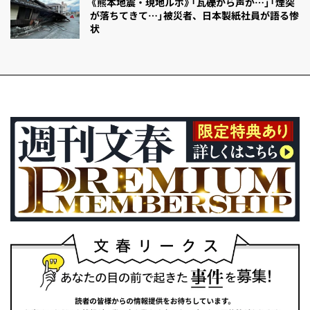
《熊本地震・現地ルポ》「瓦礫から声が…」「煙突
が落ちてきて…」被災者、日本製紙社員が語る惨
状