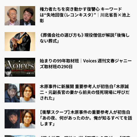
権力者たちを突き動かす復讐心 キーワード
は“失地回復（レコンキスタ）”｜川北省吾×池上
彰
《葬儀会社の選び方も》現役僧侶が解説「後悔し
ない葬式」
始まりの99年取材班｜Voices 週刊文春ジャニー
ズ取材班の290日
木原事件に新展開 重要参考人が初告白「木原誠
二・元副長官の妻から前夫の怪死現場に呼びだ
された」
【衝撃スクープ】木原事件の重要参考人が初告白
「あの夜、何があったのか。俺が知るすべてを話
します」