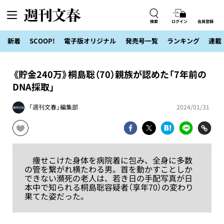
検索
ログイン
会員登録
新着
SCOOP!
電子版オリジナル
発売号一覧
ランキング
連載
《貯金240万》桐島聡（70）親族が認めた「7年前の
DNA採取」
「週刊文春」編集部
2024/01/31
痩せこけた身体を病院着に包み、全身に多数
の管を繋がれ横たわる男。首を動かすことしか
できない瀕死の老人は、若き日の手配写真が日
本中で知られる桐島聡容疑者（享年70）の変わり
果てた姿だった。